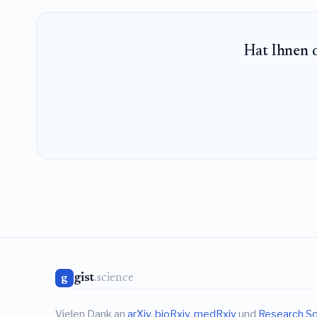
Hat Ihnen d
gist
.science
g
Vielen Dank an
arXiv
,
bioRxiv
,
medRxiv
und
Research S