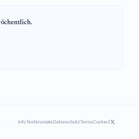
wöchentlich.
Info
Testimonials
Datenschutz
Terms
Contact