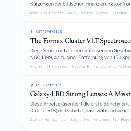
Kürzungen der britischen Finanzierung konfronti
untersucht, mit dem Ziel, den wissenschaftlich
Rommulus Francis Lewis, Amruth Alfred, Hetansh 
🔭 ASTROPHYSICS
The Fornax Cluster VLT Spectrosco
Diese Studie nutzt einen umfassenden Geschwi
NGC 1399, bis zu einer Entfernung von 150 kpc
beschreiben, während die radiale Anisotropie i
Avinash Chaturvedi, Nicola R. Napolitano, Micha
🔭 ASTROPHYSICS
Galaxy-LRD Strong Lenses: A Missi
Diese Arbeit präsentiert die erste Benchmark-
Dots“ (LRDs) und schätzt, dass während die id
einer hohen Wahrscheinlichkeit führen kann, nu
Zizhao He, Nan Li, Simon Dye, Xinzhong Er, Fuwe
wahrscheinlich auf Beobachtungsgrenzen als v