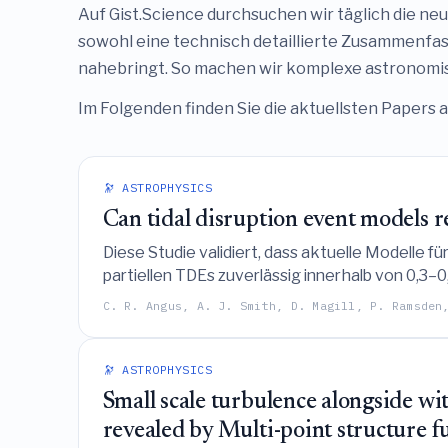
Auf Gist.Science durchsuchen wir täglich die neu
sowohl eine technisch detaillierte Zusammenfass
nahebringt. So machen wir komplexe astronomisc
Im Folgenden finden Sie die aktuellsten Papers a
🔭 ASTROPHYSICS
Can tidal disruption event models r
Diese Studie validiert, dass aktuelle Modell
partiellen TDEs zuverlässig innerhalb von 0,3–
sowie die Notwendigkeit einer Abdeckung der
C. R. Angus, A. J. Smith, D. Magill, P. Ramsden
angelegten Durchmusterungen zu verhindern.
🔭 ASTROPHYSICS
Small scale turbulence alongside wi
revealed by Multi-point structure f