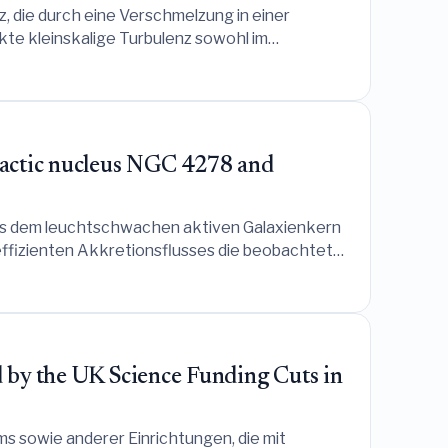
 die durch eine Verschmelzung in einer
kte kleinskalige Turbulenz sowohl im
alactic nucleus NGC 4278 and
us dem leuchtschwachen aktiven Galaxienkern
effizienten Akkretionsflusses die beobachtete
nos für zukünftige Multimessenger-
d by the UK Science Funding Cuts in
 sowie anderer Einrichtungen, die mit