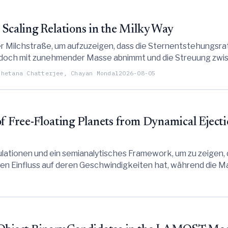
 Scaling Relations in the Milky Way
er Milchstraße, um aufzuzeigen, dass die Sternentstehungsr
 jedoch mit zunehmender Masse abnimmt und die Streuung zwis
hindeutet, dass die freie Fallzeit die Sternentstehung regulie
chetana Chatterjee, Chayan Mondal
2026-08-05
of Free-Floating Planets from Dynamical Eject
lationen und ein semianalytisches Framework, um zu zeigen,
ren Einfluss auf deren Geschwindigkeiten hat, während die M
hgeschwindigkeits-Tail der Verteilung entscheidend bestimm
 wie Roman und Euclid prägen.