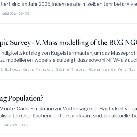
ert sind, im Jahr 2025, indem es alle im selben Jahr bei arXi
en Output dieser unterpriorisierten Ressourcen für die Gemei
Shah
2026-08-05
pic Survey - V. Mass modelling of the BCG NG
ndigkeitskatalog von Kugelsternhaufen, um das Masseprofil d
 zu modellieren, wobei sie aufzeigt, dass sowohl NFW- als a
m äußeren Halo starke dynamische Belege für die Akkretion v
el Hilker, Katja Fahrion, Sabine Thater, Glenn van de Ven, Mic
ng Population?
Monte-Carlo-Simulation zur Vorhersage der Häufigkeit von au
ealisierten Oberflächendichten signifikant sind, die aktuel
ll Systeme zu detektieren, was darauf hindeutet, dass das F
n Shu
2026-08-05
ielmehr auf deren tatsächliche Abwesenheit zurückzuführen