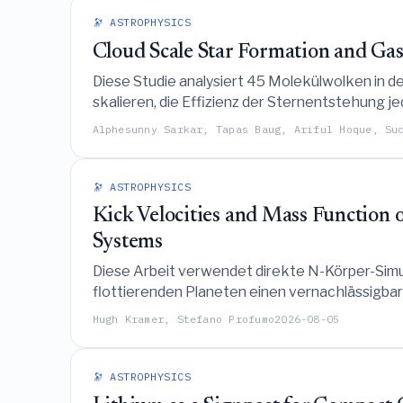
🔭 ASTROPHYSICS
Cloud Scale Star Formation and Gas
Diese Studie analysiert 45 Molekülwolken in d
skalieren, die Effizienz der Sternentstehung
Kennicutt-Schmidt-Gesetz verhindert, was darauf 
Alphesunny Sarkar, Tapas Baug, Ariful Hoque, Su
konstant ist.
🔭 ASTROPHYSICS
Kick Velocities and Mass Function 
Systems
Diese Arbeit verwendet direkte N-Körper-Simu
flottierenden Planeten einen vernachlässigba
Störers die Ejektionszeitskala sowie den Hoc
Hugh Kramer, Stefano Profumo
2026-08-05
Mikrolinsensignaturen für kommende Missionen
🔭 ASTROPHYSICS