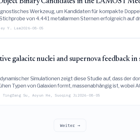
t Object Binary Candidates in the LAMOST Me
 diagnostisches Werkzeug, um Kandidaten für kompakte Dop
ne Stichprobe von 4.441 metallarmen Sternen erfolgreich auf 
rn bestätigt wurde.
sey Y. Lam
2026-08-05
ive galacitc nuclei and supernova feedback in
namischer Simulationen zeigt diese Studie auf, dass der d
rühen Typen von Galaxien formt, massenabhängig ist, wobei
p eine fontänenartige Gaszirkulation in Zwerggalaxien ant
, Tingfang Su, Aoyun He, Suoqing Ji
2026-08-05
Weiter →