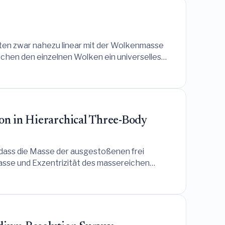
aten zwar nahezu linear mit der Wolkenmasse
chen den einzelnen Wolken ein universelles
rt, aber die Effizienz pro freier Fallzeit nicht
ion in Hierarchical Three-Body
 dass die Masse der ausgestoßenen frei
asse und Exzentrizität des massereichen
en und somit die beobachtbaren