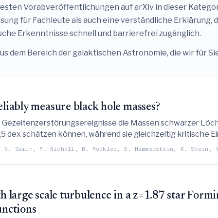
esten Vorabveröffentlichungen auf arXiv in dieser Kategori
ung für Fachleute als auch eine verständliche Erklärung, 
he Erkenntnisse schnell und barrierefrei zugänglich.
us dem Bereich der galaktischen Astronomie, die wir für Si
eliably measure black hole masses?
e für Gezeitenzerstörungsereignisse die Massen schwarzer Lö
0,5 dex schätzen können, während sie gleichzeitig kritische 
 Lichtkurven im nahen UV-Bereich hervorhebt, um systemat
, N. Sarin, M. Nicholl, B. Mockler, E. Hammerstein, R. Stein, 
th large scale turbulence in a z=1.87 star Form
unctions