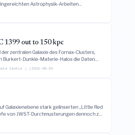
v eingereichten Astrophysik-Arbeiten
nschaft und die Stakeholder zu klären.
C 1399 out to 150 kpc
er zentralen Galaxie des Fornax-Clusters,
uch Burkert-Dunkle-Materie-Halos die Daten
on intra-Cluster-Kugelsternhaufen liefert.
hele Cantie (…)
2026-08-05
f Galaxienebene stark gelinserten „Little Red
le Tiefe von JWST-Durchmusterungen dennoch zu
ehlen bestätigter gelinsierter LRDs
 ist.