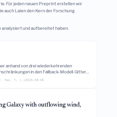
e. Für jeden neuen Preprint erstellen wir
die auch Laien den Kern der Forschung
e analysiert und aufbereitet haben.
cher anhand von drei wiederkehrenden
Einschränkungen in den Fallback-Modell-Gittern
ische Unterschätzungen in zukünftigen groß
Y. Yao, T. (…)
2026-08-05
ing Galaxy with outflowing wind,