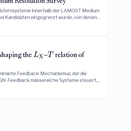
dium Resolution Survey
pelsternsysteme innerhalb der LAMOST Medium
drei Kandidaten eingegrenzt wurde, von denen
L
T
 shaping the
--
relation of
X
ominante Feedback-Mechanismus, der die
 AGN-Feedback massereiche Systeme steuert,
reibt.