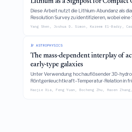
Lithium as a Signpost for Compac
Diese Arbeit nutzt die Lithium-Abundanz als
Resolution Survey zu identifizieren, wobei ei
einer als Bedeckungsveränderlicher Doppelste
Yang Shen, Joshua D. Simon, Kareem El-Badry, Ca
🔭 ASTROPHYSICS
The mass-dependent interplay of act
early-type galaxies
Unter Verwendung hochauflösender 3D-hydrody
Röntgenleuchtkraft–Temperatur-Relation in f
während ein gekoppelter AGN-SN-Feedback-Loo
Haojie Xia, Feng Yuan, Bocheng Zhu, Haoen Zhang