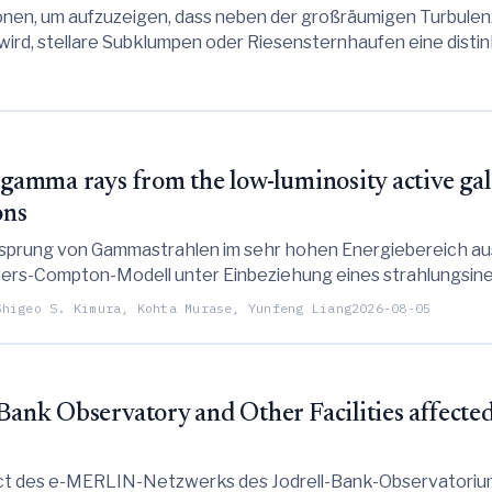
nen, um aufzuzeigen, dass neben der großräumigen Turbulenz,
wird, stellare Subklumpen oder Riesensternhaufen eine distin
 antreiben.
y gamma rays from the low-luminosity active g
ons
Ursprung von Gammastrahlen im sehr hohen Energiebereich a
nvers-Compton-Modell unter Einbeziehung eines strahlungsin
n nachweisbaren, wenn auch geringen Fluss von Myon-Neutri
Shigeo S. Kimura, Kohta Murase, Yunfeng Liang
2026-08-05
 Bank Observatory and Other Facilities affecte
ct des e-MERLIN-Netzwerks des Jodrell-Bank-Observatoriums