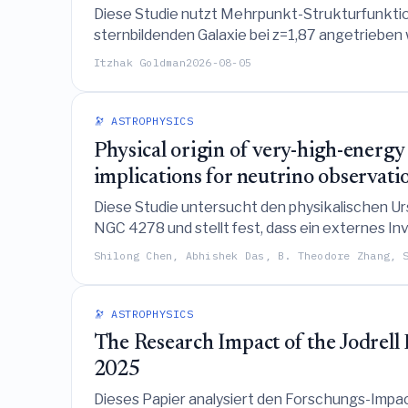
Diese Studie nutzt Mehrpunkt-Strukturfunktio
sternbildenden Galaxie bei z=1,87 angetrieben 
nebulösen Gas als auch im ausströmenden Wind
Itzhak Goldman
2026-08-05
🔭 ASTROPHYSICS
Physical origin of very-high-energ
implications for neutrino observati
Diese Studie untersucht den physikalischen 
NGC 4278 und stellt fest, dass ein externes I
Breitbandemission am besten erklärt und eine
Shilong Chen, Abhishek Das, B. Theodore Zhang, 
Beobachtungen vorhersagt.
🔭 ASTROPHYSICS
The Research Impact of the Jodrell
2025
Dieses Papier analysiert den Forschungs-Impa