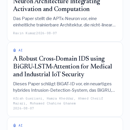
Neuron Architecture Integrating
Activation and Computation
Das Paper stellt die APTx-Neuron vor, eine
einheitliche trainierbare Architektur, die nicht-lineare
Aktivierung und lineare Transformation in einem
Ravin Kumar
2026-08-07
einzigen Ausdruck integriert, um die
Optimierungseffizienz und Ausdrucksstärke zu
steigern, wobei sie auf dem MNIST-Datensatz eine
🤖 AI
überlegene Leistung im Vergleich zu traditionellen
A Robust Cross-Domain IDS using
Neuronen demonstriert.
BiGRU-LSTM-Attention for Medical
and Industrial IoT Security
Dieses Paper schlägt BiGAT-ID vor, ein neuartiges
hybrides Intrusion-Detection-System, das BiGRU,
LSTM und Multi-Head-Attention-Mechanismen
Afrah Gueriani, Hamza Kheddar, Ahmed Cherif
kombiniert und eine robuste Cross-Domain-
Mazari, Mohamed Chahine Ghanem
2026-08-07
Performance sowie hohe Effizienz bei der
Absicherung sowohl medizinischer als auch
industrieller IoT-Umgebungen demonstriert.
🤖 AI