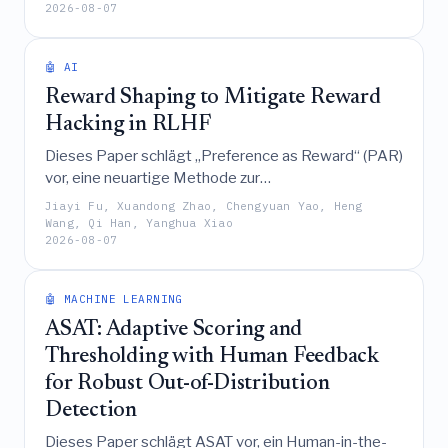
2026-08-07
eine dramatische Genauigkeitssteigerung von 7 %
auf nahezu 98 % erreichte und damit seine robuste
Fähigkeit demonstrierte, Malware-Aktivitäten zu
🤖 AI
erkennen und zuzuordnen.
Reward Shaping to Mitigate Reward
Hacking in RLHF
Dieses Paper schlägt „Preference as Reward“ (PAR)
vor, eine neuartige Methode zur
Belohnungsgestaltung (Reward Shaping), die auf
Jiayi Fu, Xuandong Zhao, Chengyuan Yao, Heng
den Prinzipien der Begrenztheit sowie eines
Wang, Qi Han, Yanghua Xiao
2026-08-07
schnellen anfänglichen Wachstums mit
anschließender Sättigung basiert, um Reward
Hacking effektiv zu mildern und das Training von
🤖 MACHINE LEARNING
Reinforcement Learning from Human Feedback
ASAT: Adaptive Scoring and
(RLHF) zu stabilisieren.
Thresholding with Human Feedback
for Robust Out-of-Distribution
Detection
Dieses Paper schlägt ASAT vor, ein Human-in-the-