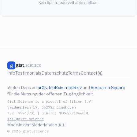
Kein Spam, jederzeit abbestellbar.
gist
.science
g
Info
Testimonials
Datenschutz
Terms
Contact
Vielen Dank an
arXiv
,
bioRxiv
,
medRxiv
und
Research Square
für die Nutzung der offenen Zugänglichkeit.
Gist.Science is a product of Bition B.V.
Verdunplein 17, 5627SZ Eindhoven
KvK: 95743731 | BTW-ID: NL867271966B01
mail@gist.science
Made in den Niederlanden 🇳🇱
© 2026 gist.science