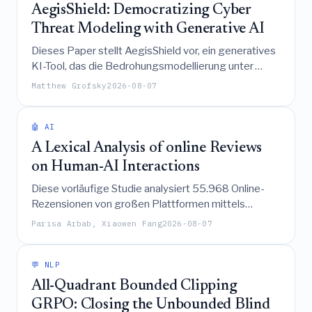
AegisShield: Democratizing Cyber
Threat Modeling with Generative AI
Dieses Paper stellt AegisShield vor, ein generatives
KI-Tool, das die Bedrohungsmodellierung unter
Verwendung der STRIDE- und MITRE ATT&CK-
Matthew Grofsky
2026-08-07
Frameworks in Kombination mit Echtzeit-
Bedrohungsinformationen automatisiert, wodurch
die Komplexität erheblich reduziert und fachlich
🤖 AI
fundierte Ergebnisse erzielt werden, um
A Lexical Analysis of online Reviews
ressourcenbeschränkten Organisationen die
on Human-AI Interactions
Einführung von Secure-by-Design-Praktiken zu
Diese vorläufige Studie analysiert 55.968 Online-
ermöglichen.
Rezensionen von großen Plattformen mittels
lexikalischer und faktorieller Analysen, um die
Parisa Arbab, Xiaowen Fang
2026-08-07
entscheidenden Faktoren zu identifizieren, die die
Mensch-KI-Interaktion beeinflussen, mit dem Ziel,
die Entwicklung benutzerzentrierter KI-Systeme zu
💬 NLP
unterstützen.
All-Quadrant Bounded Clipping
GRPO: Closing the Unbounded Blind