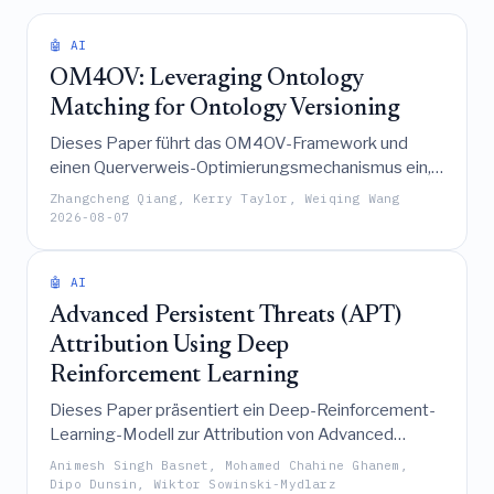
🤖 AI
OM4OV: Leveraging Ontology
Matching for Ontology Versioning
Dieses Paper führt das OM4OV-Framework und
einen Querverweis-Optimierungsmechanismus ein,
um die Einschränkungen der direkten
Zhangcheng Qiang, Kerry Taylor, Weiqing Wang
Wiederverwendung von Ontology-Matching-
2026-08-07
Systemen für das Ontology-Versioning zu
adressieren und dadurch die Erkennung von Update-
🤖 AI
Entitäten sowie die Genauigkeit von
Änderungsmessungen zu verbessern.
Advanced Persistent Threats (APT)
Attribution Using Deep
Reinforcement Learning
Dieses Paper präsentiert ein Deep-Reinforcement-
Learning-Modell zur Attribution von Advanced
Persistent Threats, das durch iterative
Animesh Singh Basnet, Mohamed Chahine Ghanem,
architektonische und algorithmische Verfeinerungen
Dipo Dunsin, Wiktor Sowinski-Mydlarz