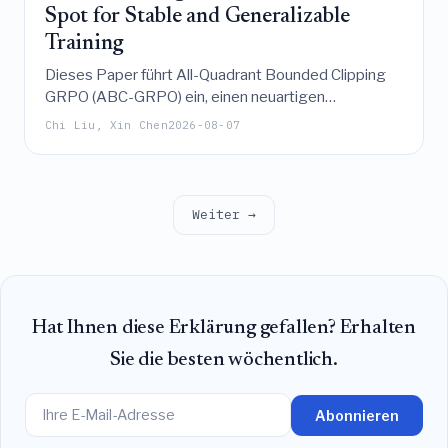
Spot for Stable and Generalizable
Training
Dieses Paper führt All-Quadrant Bounded Clipping
GRPO (ABC-GRPO) ein, einen neuartigen
Reinforcement-Learning-Algorithmus, der die
Chi Liu, Xin Chen
2026-08-07
strukturelle Unbeschränktheit im Quadranten der
negativen Advantage bei Standard-GRPO durch die
Anwendung von bedingungslosem Clipping behebt,
um ein stabiles, hoch-entropisches Training sowie
Weiter →
eine überlegene Generalisierung bei
mathematischen und Programmier-Benchmarks zu
gewährleisten.
Hat Ihnen diese Erklärung gefallen? Erhalten
Sie die besten wöchentlich.
Abonnieren