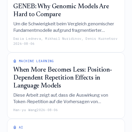
GENEB: Why Genomic Models Are
Hard to Compare
Um die Schwierigkeit beim Vergleich genomischer
Fundamentmodelle aufgrund fragmentierter
Benchmarks und inkompatibler Protokolle zu
Daria Ledneva, Mikhail Nuridinov, Denis Kuznetsov
adressieren, führt das Paper GENEB ein, einen
2026-08-06
vereinheitlichten, groß angelegten diagnostischen
Benchmark, der 40 Modelle über 100 Aufgaben
🤖 MACHINE LEARNING
hinweg evaluiert, um die Instabilität aggregierter
Rankings aufzuzeigen und zu demonstrieren, dass
When More Becomes Less: Position-
die Übereinstimmung von Architektur und
Dependent Repetition Effects in
Pretraining oft schwerer wiegt als die Modellgröße.
Language Models
Diese Arbeit zeigt auf, dass die Auswirkung von
Token-Repetition auf die Vorhersagen von
Sprachmodellen positionsabhängig ist, wobei sie
Han-yu Wang
2026-08-06
offenlegt, dass während angrenzende Repetition die
Zielwahrscheinlichkeit konsistent steigert, versetzte
Repetition einen invertierten U-Effekt erzeugt, bei
🤖 AI