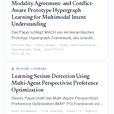
dem die Wahrscheinlichkeit mit zunehmender
Modality Agreement- and Conflict-
Repetition erst ansteigt und dann abnimmt, was die
Aware Prototype Hypergraph
Annahme infrage stellt, dass Repetitionseffekte
Learning for Multimodal Intent
unabhängig von der Ausleseposition einheitlich sind.
Understanding
Das Paper schlägt MACH vor, ein hierarchisches
Prototyp-Hypergraph-Framework, das sowohl
Modalitätsübereinstimmung als auch -konflikt
Mohnish Raj, Suraj Kumar, Soumi Chattopadhayay,
explizit als distinkte relationale Strukturen modelliert,
Chandranath Adak, Ayan Dutta
2026-08-06
um die multimodale Intentionserkennung zu
verbessern, indem informative Unstimmigkeiten
bewahrt und Rauschen unterdrückt werden.
🤖 MACHINE LEARNING
Learning Sexism Detection Using
Multi-Agent Perspectivist Preference
Optimization
Dieses Paper stellt das Multi-Agent Perspectivist
Preference Optimization (MAP-PO) Framework vor,
welches die Uneinigkeit von Annotatoren bei der
Hadi Mohammadi, Tina Shahedi, Robert A. Bagheri,