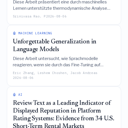
Diese Arbeit präsentiert eine durch maschinelles
Lernen unterstützte thermodynamische Analyse
einer Quanten-Szilard-Maschine unter Verwendung
Srinivasa Rao. P
2026-08-06
eines einzelnen Teilchens, wobei die
Informationsverarbeitungskosten und die
Funktionsmechanismen mit dem klassischen
🤖 MACHINE LEARNING
Gegenstück verglichen werden, um die
Unforgettable Generalization in
thermodynamischen Kompromisse und die Rolle der
Language Models
Partitionseinfügung im Quantenregime zu erläutern.
Diese Arbeit untersucht, wie Sprachmodelle
reagieren, wenn sie durch das Fine-Tuning auf
randomisierten Labels Fähigkeiten „verlernen“,
Eric Zhang, Leshem Choshen, Jacob Andreas
wobei sie aufzeigt, dass die Generalisierung des
2026-08-06
Vergessens höchst unvorhersehbar und
aufgabenabhängig ist, da sie trotz oberflächlich
🤖 AI
zufälliger Ausgaben oft nicht über spezifische
Trainingsbeispiele hinausgeht, während die zugrunde
Review Text as a Leading Indicator of
liegenden Aufgabenfähigkeiten durch erfolgreiches
Displayed Reputation in Platform
Linear Probing als intakt nachgewiesen werden
Rating Systems: Evidence from 34 U.S.
können.
Short-Term Rental Markets