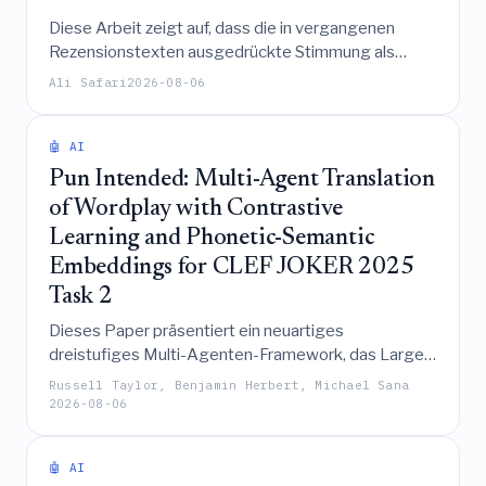
Diese Arbeit zeigt auf, dass die in vergangenen
Rezensionstexten ausgedrückte Stimmung als
präziser Frühindikator für zukünftige
Ali Safari
2026-08-06
Verbesserungen der angezeigten Bewertungen auf
US-amerikanischen Kurzzeitvermietungsmärkten
dient, was offenlegt, dass aktuelle Plattform-
🤖 AI
Bewertungssysteme wertvolle Informationen
Pun Intended: Multi-Agent Translation
verwerfen, die innerhalb des Rezensionstextes
of Wordplay with Contrastive
selbst enthalten sind.
Learning and Phonetic-Semantic
Embeddings for CLEF JOKER 2025
Task 2
Dieses Paper präsentiert ein neuartiges
dreistufiges Multi-Agenten-Framework, das Large
Language Models, phonetisch-semantische
Russell Taylor, Benjamin Herbert, Michael Sana
Embeddings und kontrastives Lernen kombiniert,
2026-08-06
um englische Wortspiele erfolgreich ins
Französische zu übersetzen und dabei durch die
🤖 AI
Priorisierung linguistischer Kreativität gegenüber