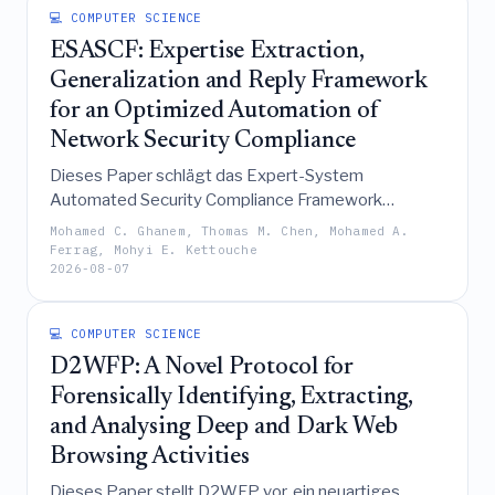
💻 COMPUTER SCIENCE
ESASCF: Expertise Extraction,
Generalization and Reply Framework
for an Optimized Automation of
Network Security Compliance
Dieses Paper schlägt das Expert-System
Automated Security Compliance Framework
(ESASCF) vor, eine neuartige Methode, die
Mohamed C. Ghanem, Thomas M. Chen, Mohamed A.
Fachwissen aus Schwachstellenanalyse- und
Ferrag, Mohyi E. Kettouche
2026-08-07
Penetrationstest-Tools extrahiert und generalisiert,
um repetitive Sicherheitscompliance-Aufgaben zu
automatisieren, wodurch die Arbeitsbelastung von
💻 COMPUTER SCIENCE
Experten um bis zu 50 % reduziert und die
D2WFP: A Novel Protocol for
langfristige Testeffizienz sowie Zuverlässigkeit
gesteigert werden.
Forensically Identifying, Extracting,
and Analysing Deep and Dark Web
Browsing Activities
Dieses Paper stellt D2WFP vor, ein neuartiges