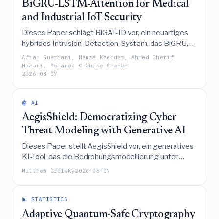
BiGRU-LSTM-Attention for Medical
and Industrial IoT Security
Dieses Paper schlägt BiGAT-ID vor, ein neuartiges
hybrides Intrusion-Detection-System, das BiGRU,
LSTM und Multi-Head-Attention-Mechanismen
Afrah Gueriani, Hamza Kheddar, Ahmed Cherif
kombiniert und eine robuste Cross-Domain-
Mazari, Mohamed Chahine Ghanem
2026-08-07
Performance sowie hohe Effizienz bei der
Absicherung sowohl medizinischer als auch
industrieller IoT-Umgebungen demonstriert.
🤖 AI
AegisShield: Democratizing Cyber
Threat Modeling with Generative AI
Dieses Paper stellt AegisShield vor, ein generatives
KI-Tool, das die Bedrohungsmodellierung unter
Verwendung der STRIDE- und MITRE ATT&CK-
Matthew Grofsky
2026-08-07
Frameworks in Kombination mit Echtzeit-
Bedrohungsinformationen automatisiert, wodurch
die Komplexität erheblich reduziert und fachlich
📊 STATISTICS
fundierte Ergebnisse erzielt werden, um
Adaptive Quantum-Safe Cryptography