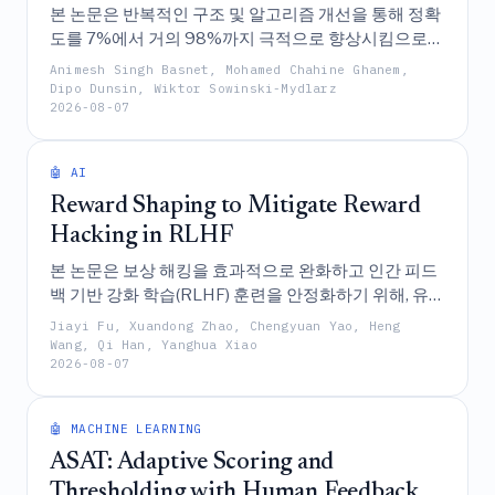
본 논문은 반복적인 구조 및 알고리즘 개선을 통해 정확
도를 7%에서 거의 98%까지 극적으로 향상시킴으로써
악성코드 활동을 인식하고 할당하는 강력한 능력을 입
Animesh Singh Basnet, Mohamed Chahine Ghanem,
증한 지능형 지속 위협(APT) 추적을 위한 심층 강화 학
Dipo Dunsin, Wiktor Sowinski-Mydlarz
2026-08-07
습 모델을 제시한다.
🤖 AI
Reward Shaping to Mitigate Reward
Hacking in RLHF
본 논문은 보상 해킹을 효과적으로 완화하고 인간 피드
백 기반 강화 학습(RLHF) 훈련을 안정화하기 위해, 유계
성(boundedness) 및 초기 급성장 후 포화되는 원리에
Jiayi Fu, Xuandong Zhao, Chengyuan Yao, Heng
기반한 새로운 보상 형성 방법인 "선호도를 보상으로
Wang, Qi Han, Yanghua Xiao
2026-08-07
(Preference as Reward, PAR)"를 제안한다.
🤖 MACHINE LEARNING
ASAT: Adaptive Scoring and
Thresholding with Human Feedback