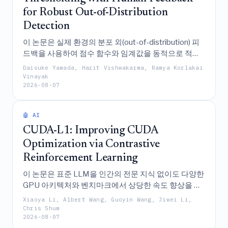
for Robust Out-of-Distribution
Detection
이 논문은 실제 환경의 분포 외(out-of-distribution) 피
드백을 사용하여 점수 함수와 임계값을 동적으로 적응
시킴으로써, 거짓 양성률을 엄격하게 제어하는 동시에
Daisuke Yamada, Harit Vishwakarma, Ramya Korlakai
참 양성률을 극대화하여 기존 방식보다 견고한 OOD 탐
Vinayak
2026-08-07
지 성능을 보이는 인간 참여형(human-in-the-loop) 프
레임워크인 ASAT를 제안한다.
🤖 AI
CUDA-L1: Improving CUDA
Optimization via Contrastive
Reinforcement Learning
이 논문은 표준 LLM을 인간의 전문 지식 없이도 다양한
GPU 아키텍처와 벤치마크에서 상당한 속도 향상을 달
성할 수 있는 효과적인 자동 CUDA 최적기(optimizer)로
Xiaoya Li, Albert Wang, Guoyin Wang, Jiwei Li,
변환하는 대조 강화 학습 프레임워크인 CUDA-L1을 소
Chris Shum
2026-08-07
개한다.