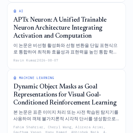
🤖 AI
APTx Neuron: A Unified Trainable
Neuron Architecture Integrating
Activation and Computation
이 논문은 비선형 활성화와 선형 변환을 단일 표현식으
로 통합하여 최적화 효율성과 표현력을 높인 통합 학습
가능 구조인 APTx 뉴런을 소개하며, MNIST 데이터셋
Ravin Kumar
2026-08-07
에서 기존 뉴런보다 우수한 성능을 입증한다.
🤖 MACHINE LEARNING
Dynamic Object Masks as Goal
Representations for Visual Goal-
Conditioned Reinforcement Learning
본 논문은 표준 이미지 처리 또는 사전 학습된 탐지기를
사용하여 객체 불가지론적 시각적 단서를 생성함으로
써 특권 상태 정보의 필요성을 제거하는, 시각적 목표 조
Fahim Shahriar, Cheryl Wang, Alireza Azimi,
건부 강화 학습을 위한 동적 객체 마스크 기반 목표 표현
Gautham Vasan, Hany Hamed, Abhishek Naik, A.