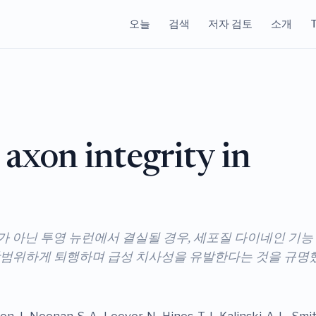
오늘
검색
저자 검토
소개
T
r axon integrity in
트가 아닌 투영 뉴런에서 결실될 경우, 세포질 다이네인 기능
광범위하게 퇴행하며 급성 치사성을 유발한다는 것을 규명