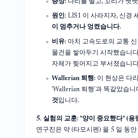
증상:
다리를 떨고, 꼬리가 뻣
원인:
LIS1 이 사라지자, 신경 
이 멈추거나 엉켰습니다.
비유:
마치 고속도로의 교통 신
물건을 쌓아두기 시작했습니다. 
자체가 찢어지고 부서졌습니다 (
Wallerian 퇴행:
이 현상은 다리
'Wallerian 퇴행'과 똑같았습니
것
입니다.
5. 실험의 교훈: "양이 중요했다" (용
연구진은 약 (타모시펜) 을 5 일 동