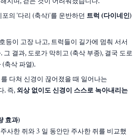
뻣해지며, 걷는 것이 어려워졌습니다.
세포의 '다리 (축삭)'를 운반하던
트럭 (다이네인)
호등이 고장 나고, 트럭들이 길가에 멈춰 서서
그 결과, 도로가 막히고 (축삭 부종), 결국 도로
축삭 파열).
를 다쳐 신경이 끊어졌을 때 일어나는
다. 즉,
외상 없이도 신경이 스스로 녹아내리는
량 효과)
안 주사한 쥐와 3 일 동안만 주사한 쥐를 비교했