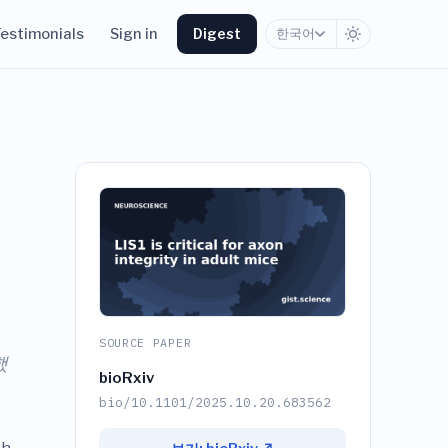
estimonials
Sign in
Digest
한국어
SOURCE PAPER
했
bioRxiv
bio/10.1101/2025.10.20.683562