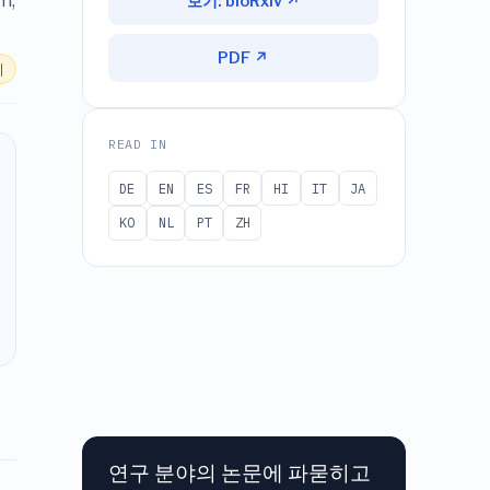
th,
보기: bioRxiv ↗
PDF ↗
기
READ IN
DE
EN
ES
FR
HI
IT
JA
KO
NL
PT
ZH
연구 분야의 논문에 파묻히고