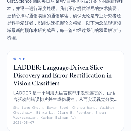
Gist.Science 团队每日从 arXiv 自动抓取该分类下的最新预印
本，并逐一进行深度处理。我们不仅提供详尽的技术摘要，
更精心撰写通俗易懂的通俗解读，确保无论是专业研究者还
是科学爱好者，都能快速把握论文精髓。以下为您呈现该领
域最新的预印本研究成果，每一篇都经过我们的双重解读与
梳理。
💬 NLP
LADDER: Language-Driven Slice
Discovery and Error Rectification in
Vision Classifiers
LADDER 是一个利用大语言模型来发现连贯的、由语
言驱动的错误切片并生成伪属性，从而实现视觉分类
器全面偏差缓解的新型框架，它通过整合领域知识和
Shantanu Ghosh, Rayan Syed, Chenyu Wang, Vaibhav
高级推理，在无需显式标注的情况下，克服了传统聚
Choudhary, Binxu Li, Clare B. Poynton, Shyam
Visweswaran, Kayhan Batman (…)
类和基于属性方法的局限性。
2026-08-07