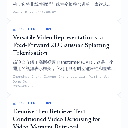
构，它将非线性激活与线性变换整合进单一表达式
中，以增强优化效率和表达能力，并证明了其在
Ravin Kumar
2026-08-07
MNIST 数据集上相比传统神经元具有更优越的性能。
💻 COMPUTER SCIENCE
Versatile Video Representation via
Feed-Forward 2D Gaussian Splatting
Tokenization
该论文介绍了高斯视频 Transformer (GVT)，这是一个
通用的视频表示框架，它利用具有时空适应性和显式
静态-动态分离功能的前馈 2D 高斯泼溅（Gaussian
Zhenghao Chen, Zicong Chen, Lei Liu, Yiming Wu,
Splatting）标记化技术，在视频重建、压缩、动作识
Dong Xu
2026-08-07
别和生成方面实现了最先进的性能。
💻 COMPUTER SCIENCE
Denoise-then-Retrieve: Text-
Conditioned Video Denoising for
Video Moment Retrieval