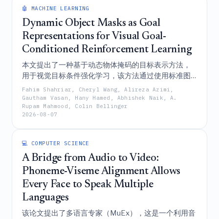
🤖 MACHINE LEARNING
Dynamic Object Masks as Goal
Representations for Visual Goal-
Conditioned Reinforcement Learning
本文提出了一种基于动态物体掩码的目标表示方法，
用于视觉目标条件强化学习，该方法通过使用标准图
像处理或预训练检测器来生成与物体无关的视觉线
Fahim Shahriar, Cheryl Wang, Alireza Azimi,
索，从而消除了对特权状态信息的需求，进而实现了
Gautham Vasan, Hany Hamed, Abhishek Naik, A.
Rupam Mahmood, Colin Bellinger
高成功率、对未见物体的强泛化能力以及在机械臂上
2026-08-07
的成功实机迁移。
💻 COMPUTER SCIENCE
A Bridge from Audio to Video:
Phoneme-Viseme Alignment Allows
Every Face to Speak Multiple
Languages
该论文提出了多语言专家（MuEx），这是一个利用音