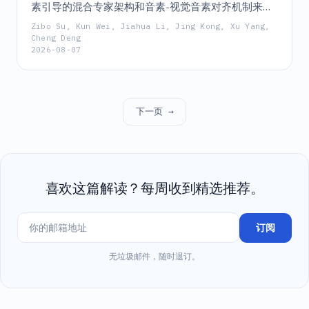
素引导的混合专家架构和音素-视觉音素对齐机制来桥
接视听模态的新型框架，旨在实现跨多种语言的高质
Zibo Su, Kun Wei, Jiahua Li, Jing Kong, Xu Yang,
量、同步的说话人面部合成，并具备强大的零样本泛
Cheng Deng
2026-08-07
化能力。
下一页 →
喜欢这篇解读？每周收到精选推荐。
订阅
无垃圾邮件，随时退订。