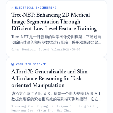
⚡ ELECTRICAL ENGINEERING
Tree-NET: Enhancing 2D Medical
Image Segmentation Through
Efficient Low-Level Feature Training
Tree-NET 是一种新颖的医学图像分割框架，它通过自
动编码对输入和标签数据进行压缩，采用双瓶颈监督
机制，在显著降低计算成本和内存使用的同时，保持
Orhan Demirci, Bulent Yilmaz
2026-08-07
或提高了各种骨干模型的分割精度。
💻 COMPUTER SCIENCE
Afford-X: Generalizable and Slim
Affordance Reasoning for Task-
oriented Manipulation
该论文介绍了 Afford-X，这是一个由大规模 LVIS-Aff
数据集增强的紧凑且高效的端到端可训练模型，它在
面向任务的机器人操控中实现了卓越的泛化示能性推
Xiaomeng Zhu, Yuyang Li, Leiyao Cui, Pengfei Li,
理，同时显著优于非大语言模型方法，并提供了比
Huan-ang Gao, Yixin Zhu, Hao Zhao