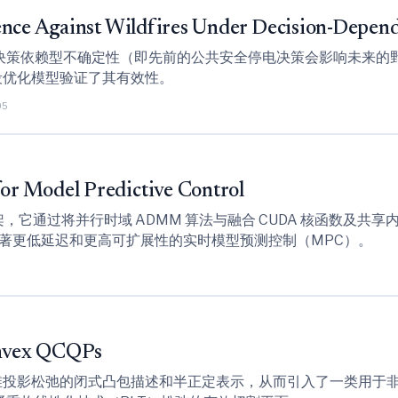
ence Against Wildfires Under Decision-Depend
决策依赖型不确定性（即先前的公共安全停电决策会影响未来的
阶段优化模型验证了其有效性。
05
r Model Predictive Control
生框架，它通过将并行时域 ADMM 算法与融合 CUDA 核函数
显著更低延迟和更高可扩展性的实时模型预测控制（MPC）。
convex QCQPs
维投影松弛的闭式凸包描述和半正定表示，从而引入了一类用于非