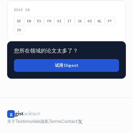
READ IN
DE
EN
ES
FR
HI
IT
JA
KO
NL
PT
ZH
您所在领域的论文太多了？
试用 Digest
gist
.science
g
关于
Testimonials
隐私
Terms
Contact