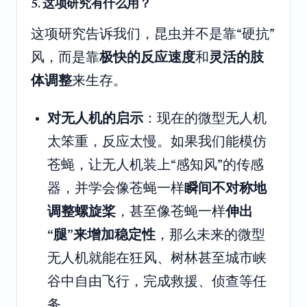
5. 这项研究有什么用？
这项研究告诉我们，昆虫并不是靠“硬抗”
风，而是靠
极快的反应速度
和
灵活的肢
体调整
来生存。
对无人机的启示
：现在的微型无人机
太笨重，反应太慢。如果我们能模仿
苍蝇，让无人机装上“感知风”的传感
器，并学会像苍蝇一样
瞬间不对称地
调整螺旋桨
，甚至像苍蝇一样
伸出
“腿”来增加稳定性
，那么未来的微型
无人机就能在狂风、树林甚至城市峡
谷中自由飞行，完成救援、侦查等任
务。