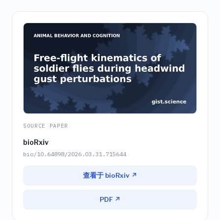
SOURCE PAPER
bioRxiv
bio/10.64898/2026.03.31.715644
查看于 bioRxiv ↗
PDF ↗