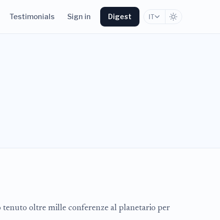
Testimonials
Sign in
Digest
IT
o tenuto oltre mille conferenze al planetario per