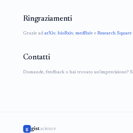
Ringraziamenti
Grazie ad
arXiv
,
bioRxiv
,
medRxiv
e
Research Square
Contatti
Domande, feedback o hai trovato un'imprecisione? S
gist
.science
g