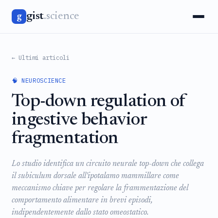
gist
.science
g
← Ultimi articoli
🧠 NEUROSCIENCE
Top-down regulation of
ingestive behavior
fragmentation
Lo studio identifica un circuito neurale top-down che collega
il subiculum dorsale all'ipotalamo mammillare come
meccanismo chiave per regolare la frammentazione del
comportamento alimentare in brevi episodi,
indipendentemente dallo stato omeostatico.