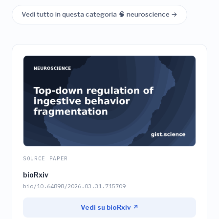
Vedi tutto in questa categoria 🧠 neuroscience →
SOURCE PAPER
bioRxiv
bio/10.64898/2026.03.31.715709
Vedi su bioRxiv ↗