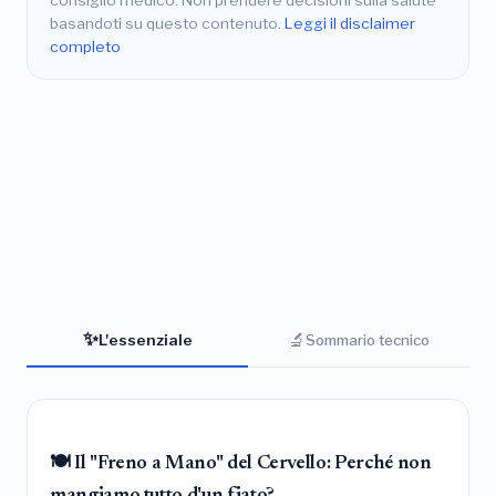
consiglio medico. Non prendere decisioni sulla salute
basandoti su questo contenuto.
Leggi il disclaimer
completo
✨
🔬
L'essenziale
Sommario tecnico
🍽️ Il "Freno a Mano" del Cervello: Perché non
mangiamo tutto d'un fiato?