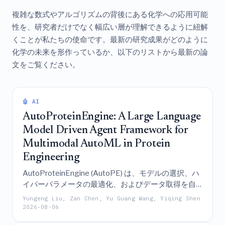
複雑な数式やアルゴリズムの背後にある化学への応用可能
性を、研究者だけでなく幅広い層が理解できるように紐解
くことが私たちの使命です。最新の研究成果がどのように
化学の未来を形作っているか、以下のリストから最新の論
文をご覧ください。
🤖 AI
AutoProteinEngine: A Large Language
Model Driven Agent Framework for
Multimodal AutoML in Protein
Engineering
AutoProteinEngine (AutoPE) は、モデルの選択、ハ
イパーパラメータの最適化、およびデータ取得を自
然言語による対話を通じて処理することにより、デ
Yungeng Liu, Zan Chen, Yu Guang Wang, Yiqing Shen
ィープラーニングの深い専門知識を持たない生物学
2026-08-06
者がタンパク質工学のためのマルチモーダルな自動