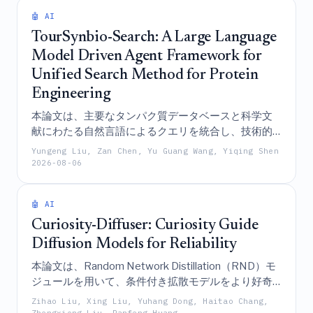
機械学習を実行することを可能にする、大規模言語
🤖 AI
モデル駆動型のエージェントフレームワークであ
る。
TourSynbio-Search: A Large Language
Model Driven Agent Framework for
Unified Search Method for Protein
Engineering
本論文は、主要なタンパク質データベースと科学文
献にわたる自然言語によるクエリを統合し、技術的
障壁を下げてタンパク質工学研究を加速させる、
Yungeng Liu, Zan Chen, Yu Guang Wang, Yiqing Shen
TourSynbio-7Bマルチモーダル大規模言語モデルを活
2026-08-06
用したエージェントフレームワークである
TourSynbio-Searchを紹介するものである。
🤖 AI
Curiosity-Diffuser: Curiosity Guide
Diffusion Models for Reliability
本論文は、Random Network Distillation（RND）モ
ジュールを用いて、条件付き拡散モデルをより好奇
心の低い軌跡を生成するように導くことで、ハルシ
Zihao Liu, Xing Liu, Yuhang Dong, Haitao Chang,
ネーションや過剰な汎化を抑制し、行動を訓練デー