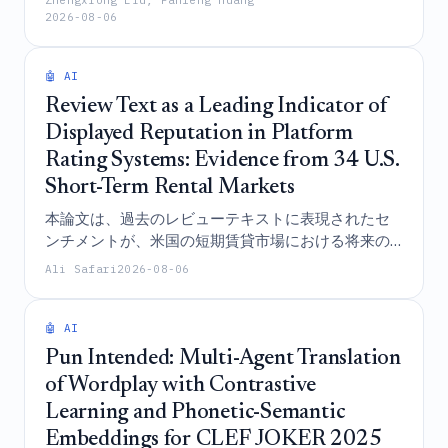
Zhengxiong Liu, Panfeng Huang
2026-08-06
タにより密接に一致させ、ロボットの模倣方策の信
頼性を高める手法であるCuriosity-Diffuserを提案す
る。
🤖 AI
Review Text as a Leading Indicator of
Displayed Reputation in Platform
Rating Systems: Evidence from 34 U.S.
Short-Term Rental Markets
本論文は、過去のレビューテキストに表現されたセ
ンチメントが、米国の短期賃貸市場における将来の
表示評価の改善を示す正確な先行指標として機能す
Ali Safari
2026-08-06
ることを実証しており、現在のプラットフォームの
評価システムが、レビューテキスト自体に保持され
ている貴重な情報を破棄していることを明らかにし
🤖 AI
ている。
Pun Intended: Multi-Agent Translation
of Wordplay with Contrastive
Learning and Phonetic-Semantic
Embeddings for CLEF JOKER 2025