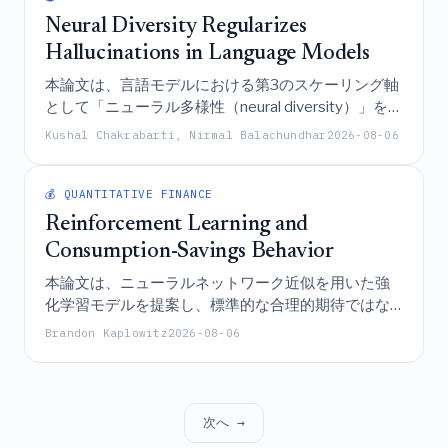
クを提案するものである。
Neural Diversity Regularizes
Hallucinations in Language Models
本論文は、言語モデルにおける第3のスケーリング軸
として「ニューラル多様性（neural diversity）」を導
入し、非相関な並列表現とBarlow Twins正則化を通
Kushal Chakrabarti, Nirmal Balachundhar
2026-08-06
じてハルシネーションを最大25.6%削減するND-
LoRA手法を提案するとともに、低いニューラル相関
がより高い信頼性に結びつくことを示す形式的な境
💰 QUANTITATIVE FINANCE
界を確立している。
Reinforcement Learning and
Consumption-Savings Behavior
本論文は、ニューラルネットワーク近似を用いた強
化学習モデルを提案し、標準的な合理的期待ではな
く、適応的学習メカニズムがいかにして、資産の少
Brandon Kaplowitz
2026-08-06
ない失業者における高い限界消費性向と、過去の失
業経験を持つ個人に見られる持続的な消費の「スカ
ーリング（負の遺産）」を同時に発生させているか
を説明するものである。
次へ →