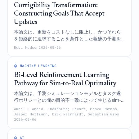
Corrigibility Transformation:
Constructing Goals That Accept
Updates
本論文は、更新をコストなしに阻止し、かつそれら
を短絡的に追求することを条件とした報酬の予測を
引き出すことにより、パフォーマンスを犠牲にする
Rubi Hudson
2026-08-06
ことなく安全な更新とオーバーライドを可能にす
る、修正可能なAI目標を構築する変換手法を導入す
るものであり、この手法はグリッドワールドおよび
🤖 MACHINE LEARNING
言語モデルの両方の設定において経験的に検証され
Bi-Level Reinforcement Learning
ている。
Pathway for Sim-to-Real Optimality
本論文は、予測シミュレーションモデルとタスク遂
行ポリシーとの間の目的不一致によって生じるsim-
to-realギャップに対処するため、シミュレーション
Akhil S Anand, Shambhuraj Sawant, Paavo Parmas,
パラメータに対するポリシーの感度を導出し、実世
Jasper Hoffmann, Dirk Reinhardt, Sebastien Gros
2026-08-06
界のパフォーマンス勾配を用いてシミュレーション
モデルを直接適応させることで実世界のポリシー成
果を最適化する、バイレベル強化学習フレームワー
🤖 AI