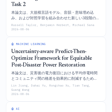
Task 2
本論文は、大規模言語モデル、音韻・意味埋め込
み、および対照学習を組み合わせた新しい3段階のマ
ルチエージェント・フレームワークを提示し、逐語
Russell Taylor, Benjamin Herbert, Michael Sana
的な翻訳よりも言語的な創造性を優先することで、
2026-08-06
CLEF JOKER 2025コンペティションにおいて上位に
ランクインするという、英語の駄洒落からフランス
🤖 MACHINE LEARNING
語への翻訳の成功を実現したものである。
Uncertainty-aware Predict-Then-
Optimize Framework for Equitable
Post-Disaster Power Restoration
本論文は、災害後の電力復旧における平均停電時間
とコミュニティ間の格差を効果的に削減するため
に、Equity-Conformalized Quantile Regressionと時
Lin Jiang, Dahai Yu, Rongchao Xu, Tian Tang,
空間アテンショナル強化学習を組み合わせ、復旧効
Guang Wang
2026-08-06
率と公平性のバランスをとる不確実性を考慮した
predict-then-optimizeフレームワークであるEPOPR
を提案する。
🤖 AI