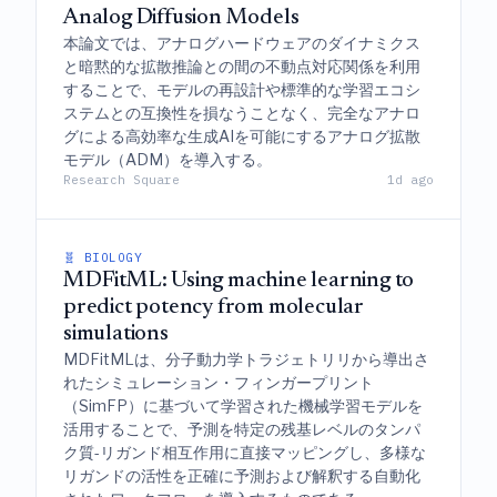
Analog Diffusion Models
本論文では、アナログハードウェアのダイナミクス
と暗黙的な拡散推論との間の不動点対応関係を利用
することで、モデルの再設計や標準的な学習エコシ
ステムとの互換性を損なうことなく、完全なアナロ
グによる高効率な生成AIを可能にするアナログ拡散
モデル（ADM）を導入する。
Research Square
1d ago
🧬 BIOLOGY
MDFitML: Using machine learning to
predict potency from molecular
simulations
MDFitMLは、分子動力学トラジェトリリから導出さ
れたシミュレーション・フィンガープリント
（SimFP）に基づいて学習された機械学習モデルを
活用することで、予測を特定の残基レベルのタンパ
ク質-リガンド相互作用に直接マッピングし、多様な
リガンドの活性を正確に予測および解釈する自動化