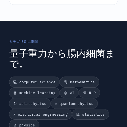
カテゴリ別に閲覧
量子重力から腸内細菌ま
で。
💻 computer science
🔢 mathematics
🤖 machine learning
🤖 AI
💬 NLP
🔭 astrophysics
⚛️ quantum physics
⚡ electrical engineering
📊 statistics
🔬 physics