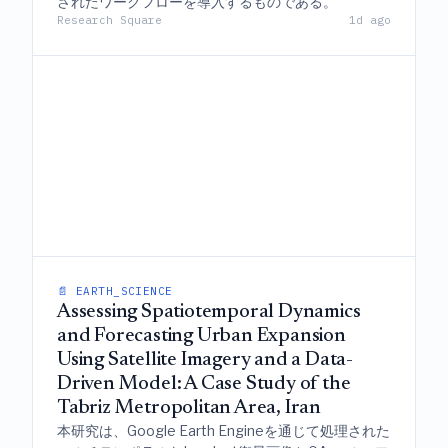
されたワークフローを導入するものである。
Research Square
1d ago
📄 EARTH_SCIENCE
Assessing Spatiotemporal Dynamics
and Forecasting Urban Expansion
Using Satellite Imagery and a Data-
Driven Model: A Case Study of the
Tabriz Metropolitan Area, Iran
本研究は、Google Earth Engineを通じて処理された