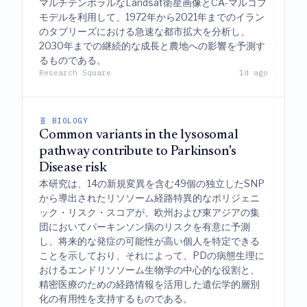
マルチテンポラルなLandsat衛星画像とCA-マルコフ
モデルを利用して、1972年から2021年までのイラン
のタブリーズにおける急速な都市拡大を分析し、
2030年までの継続的な成長と農地への影響を予測す
るものである。
Research Square
1d ago
🧬 BIOLOGY
Common variants in the lysosomal
pathway contribute to Parkinson's
Disease risk
本研究は、14の新規変異を含む49個の独立したSNP
から導出されたリソソーム経路特異的なポリジェニ
ック・リスク・スコアが、欧州および東アジアの集
団においてパーキンソン病のリスクを有意に予測
し、将来的な発症の可能性が高い個人を特定できる
ことを示しており、それによって、PDの病態生理に
おけるエンドリソソーム生物学の中心的な役割と、
精密医療のための経路情報を活用した遺伝学的層別
化の有用性を支持するものである。