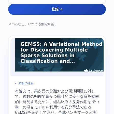
登録 →
スパムなし、いつでも解除可能。
★ 本日の注目
本論文は、高次元の分類および回帰問題に対し
て、複数の明確で疎かつ統計的に妥当な解を効率
的に発見するために、組み込みの反発作用を持つ
単一の混合モデルを利用する変分手法である
GEMSSを紹介しており、合成ベンチマークと実