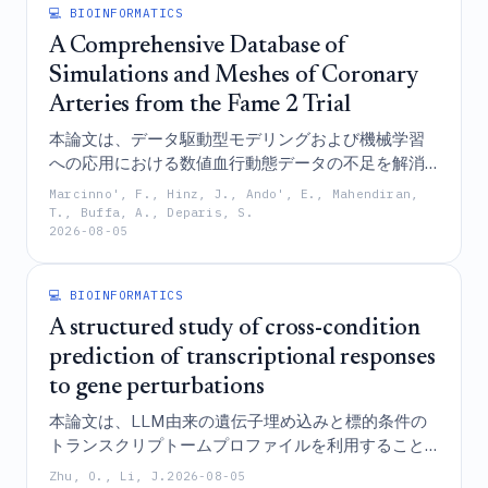
💻 BIOINFORMATICS
A Comprehensive Database of
Simulations and Meshes of Coronary
Arteries from the Fame 2 Trial
本論文は、データ駆動型モデリングおよび機械学習
への応用における数値血行動態データの不足を解消
することを目的として、FAME 2試験から再構成され
Marcinno', F., Hinz, J., Ando', E., Mahendiran,
た779本の冠動脈に関する3次元非定常ナビエ・スト
T., Buffa, A., Deparis, S.
2026-08-05
ークス・シミュレーションと高品質な六面体メッシ
ュを含む、公開利用可能なデータベースを提示する
ものである。
💻 BIOINFORMATICS
A structured study of cross-condition
prediction of transcriptional responses
to gene perturbations
本論文は、LLM由来の遺伝子埋め込みと標的条件の
トランスクリプトームプロファイルを利用すること
で、既知および未知の両方の生物学的条件における
Zhu, O., Li, J.
2026-08-05