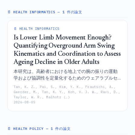
📄 HEALTH INFORMATICS
— 1 件の論文
📄 HEALTH INFORMATICS
Is Lower Limb Movement Enough?
Quantifying Overground Arm Swing
Kinematics and Coordination to Assess
Ageing Decline in Older Adults
本研究は、高齢者における地上での腕の振りの運動
学および協調性を定量化するためのウェアラブルセ
ンサー・アルゴリズムを検証し、腕と脚の協調性が
Tan, K. Z., Pai, S., Kim, Y. K., Frautschi, A.,
歩行安定性の明確かつ敏感な次元であり、虚弱や神
Gwerder, M., Tan, K. Y., Koh, V. J. W., Ravi, D.,
Taylor, W. R., Malhotr (…)
経学的障害に伴って低下することを明らかにしたこ
2026-08-05
とで、従来の歩行速度の指標を超えて早期の移動不
安定性を検出するためのスケーラブルな手法を提供
するものである。
📄 HEALTH POLICY
— 1 件の論文