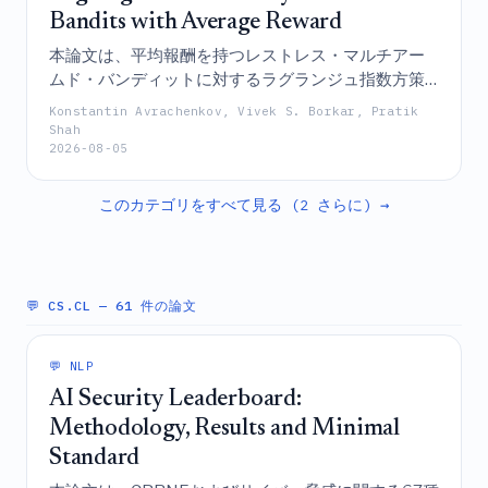
Bandits with Average Reward
本論文は、平均報酬を持つレストレス・マルチアー
ムド・バンディットに対するラグランジュ指数方策
（LIP）を導入し、困難なケースにおいてウィトル指
Konstantin Avrachenkov, Vivek S. Borkar, Pratik
数方策よりも優れたロバスト性を示すとともに、メ
Shah
2026-08-05
モリ効率の高いモデルフリー強化学習アルゴリズム
を提案し、特定の応用事例に対する解析的な指数を
導出し、デ・フィネッティの定理を用いた漸近的最
このカテゴリをすべて見る (2 さらに) →
適性の新たな証明を提供するものである。
💬 CS.CL
— 61 件の論文
💬 NLP
AI Security Leaderboard:
Methodology, Results and Minimal
Standard