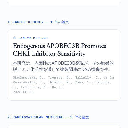
遺伝子摂動に対する転写応答を競争力のある精度で
予測する、軽量なエンコーダー・デコーダーフレー
ムワークであるTranScouterを導入するものである。
📄 CANCER BIOLOGY
— 1 件の論文
📄 CANCER BIOLOGY
Endogenous APOBEC3B Promotes
CHK1 Inhibitor Sensitivity
本研究は、内因性のAPOBEC3B発現が、その触媒的
脱アミノ化活性を通じて複製関連のDNA損傷を生成
することにより、がん細胞に治療的脆弱性を創出
Stefanovska, B., Troness, B., Mullally, C., de la
し、それによって腫瘍細胞をCHK1機能に対して選択
Pena Avalos, B., Ibrahim, M., Chen, Y., Fanunza,
E., Carpenter, M., Ha (…)
的に依存させ、かつCHK1阻害剤に対して高い感受性
2026-08-05
を持たせることを実証している。
📄 CARDIOVASCULAR MEDICINE
— 1 件の論文