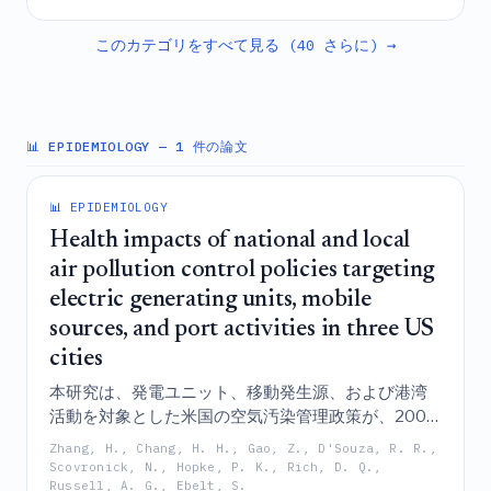
得を伴うグリーン水素を生成する、耐久性に優れた
メンブレンフリーのプラットフォームを提示するも
このカテゴリをすべて見る (40 さらに) →
のである。
📊 EPIDEMIOLOGY
— 1 件の論文
📊 EPIDEMIOLOGY
Health impacts of national and local
air pollution control policies targeting
electric generating units, mobile
sources, and port activities in three US
cities
本研究は、発電ユニット、移動発生源、および港湾
活動を対象とした米国の空気汚染管理政策が、2005
年から2019年の間に周囲の汚染物質濃度を大幅に減
Zhang, H., Chang, H. H., Gao, Z., D'Souza, R. R.,
少させ、それによってニューヨーク市、ロサンゼル
Scovronick, N., Hopke, P. K., Rich, D. Q.,
Russell, A. G., Ebelt, S.
ス、およびアトランタにおける呼吸器疾患による救