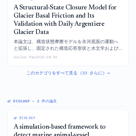
A Structural-State Closure Model for
Glacier Basal Friction and Its
Validation with Daily Argentiere
Glacier Data
本論文は、構造状態摩擦モデルを氷河底面の運動へ
と拡張し、固定された構造応答形状と水文学および
河床状態に依存する特性速度を組み合わせた定式化
GuoJun Pan
2026-08-05
が、日次のフィールドデータを用いたアルジャンテ
ィエール氷河の底面せん断応力の予測において既存
このカテゴリをすべて見る (33 さらに) →
のベースラインを凌駕することを実証するものであ
る。
🌿 ECOLOGY
— 2 件の論文
🌿 ECOLOGY
A simulation-based framework to
detect marine animal-vessel