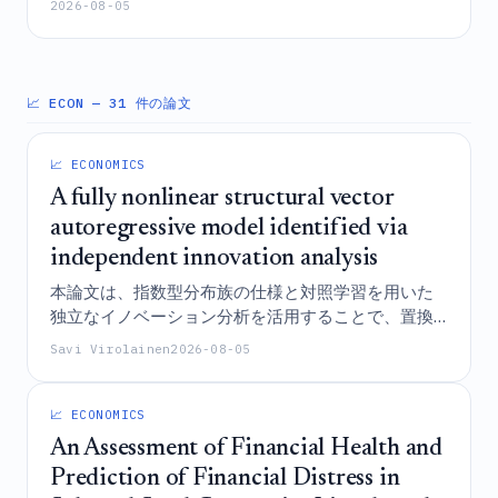
2026-08-05
の、これらのツールを能動的な報告に活用すること
は少なく、検疫有害生物の早期発見よりも、既知の
種のモニタリングに対してより高い受容性を示すこ
とが明らかになった。
📈 ECON
— 31 件の論文
📈 ECONOMICS
A fully nonlinear structural vector
autoregressive model identified via
independent innovation analysis
本論文は、指数型分布族の仕様と対照学習を用いた
独立なイノベーション分析を活用することで、置換
および符号の変化を除いて構造ショックの識別を実
Savi Virolainen
2026-08-05
現する、完全非線形構造ベクトル自己回帰モデルを
導入するものであり、これにより、米国の鉱工業生
産の石油価格ショックに対する反応のような非対称
📈 ECONOMICS
な経済的応答の推定を可能にしている。
An Assessment of Financial Health and
Prediction of Financial Distress in