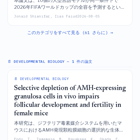
本論文は、10個の大型言語モデルが同一条件下で
2026年FIFAワールドカップの全容を予測するという
標準化された評価である「AIワールドカップ」ベン
Jonaid Shianifar, Iias Faiud
2026-08-05
チマークを提示しており、GPT-5.5 Thinkingが主に優
れたノックアウトステージの予測によって他を圧倒
このカテゴリをすべて見る (61 さらに) →
したこと、およびトーナメントレベルの予測の成功
は試合ごとの正確性と大きく異なることを明らかに
している。
📄 DEVELOPMENTAL BIOLOGY
— 1 件の論文
📄 DEVELOPMENTAL BIOLOGY
Selective depletion of AMH-expressing
granulosa cells in vivo impairs
follicular development and fertility in
female mice
本研究は、ジフテリア毒素媒介システムを用いたマ
ウスにおけるAMH発現顆粒膜細胞の選択的な生体内
枯渇が、卵母細胞の成熟および排卵の減少を招き、
Endo, T., Tamemasa, M., Hayakawa, K., Okada, F.,