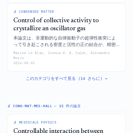
🔬 CONDENSED MATTER
Control of collective activity to
crystallize an oscillator gas
本論文は、非運動的な自律振動子の超弾性衝突によ
って引き起こされる密度と活性の正の結合が、精密
に制御および結晶化可能なアクティブガスを自発的
Marine Le Blay, Joshua H. K. Saldi, Alexandre
に生成し得ることを示し、従来の運動誘起相分離を
Morin
2026-08-05
超えたアクティブマターにおける新たな集団的振る
舞いを明らかにしている。
このカテゴリをすべて見る (14 さらに) →
🔬 COND-MAT.MES-HALL
— 15 件の論文
🔬 MESOSCALE PHYSICS
Controllable interaction between