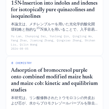
15N-Insertion into indoles and indenes
for isotopically pure quinazolines and
isoquinolines
本論文は、メチレンブルーを用いた光化学的酸化開
15
N
環戦略と熱的な
挿入を用いることで、入手容易
なインドールおよびインデンを同位体純度の高いキ
Yu Lan, Chunping Dai, Yunlong Qin, Qingling Wu,
ナゾリンおよびイソキノリンへと変換し、それによ
Yang Zhao, Jianing Zhang, Qingxiao Zhang, Shihan
Liu, Qilin Wang
って従来は合成不可能であった標識された医薬品や
2026-08-05
天然物の合成を可能にする手法について報告するも
のである。
📄 CHEMISTRY
Adsorption of bromocresol purple
onto combined modified maize husk
and maize cob: kinetic and equilibrium
studies
本研究は、リン酸修飾されたトウモロコシの外皮お
よび芯が、水からブロモクレゾールパープルを除去
するための効果的かつ経済的な吸着剤として機能す