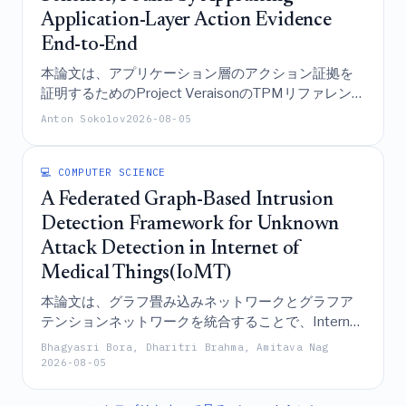
Application-Layer Action Evidence
End-to-End
本論文は、アプリケーション層のアクション証拠を
証明するためのProject VeraisonのTPMリファレンス
スキームに関するエンドツーエンドの検証を提示
Anton Sokolov
2026-08-05
し、リプレイされたクオートが誤って有効と受理さ
れることを以前に許していたクリティカルなチャレ
ンジ・ノンスの鮮度に関する脆弱性を明らかにし、
💻 COMPUTER SCIENCE
修正したものである。
A Federated Graph-Based Intrusion
Detection Framework for Unknown
Attack Detection in Internet of
Medical Things(IoMT)
本論文は、グラフ畳み込みネットワークとグラフア
テンションネットワークを統合することで、Internet
of Medical Things（IoMT）環境における既知および
Bhagyasri Bora, Dharitri Brahma, Amitava Nag
未知のサイバー攻撃を効果的に検出し、機密性の高
2026-08-05
い患者データを保護しつつクロスデータセット検証
を通じて高い精度を達成する、プライバシー保護型