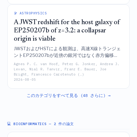
ュートリノ・メモリー）に起因する検出可能な低周
波信号を特定している。
🔭 ASTROPHYSICS
A JWST redshift for the host galaxy of
EP250207b of z=3.2: a collapsar
origin is viable
JWSTおよびHSTによる観測は、高速X線トランジェ
ントEP250207bが近傍の銀河ではなく赤方偏移
z=3.2の銀河に宿っていることを明らかにしており、
Agnes P. C. van Hoof, Peter G. Jonker, Andrew J.
これは高エネルギーのオンアキシス・ガンマ線バー
Levan, Nial R. Tanvir, Franz E. Bauer, Joe
Bright, Francesco Carotenuto (…)
スト・アフターグローであることを示唆している
2026-08-05
が、利用可能なデータではコラプサー起源か連星中
性子星合体起源かを区別することはできない。
このカテゴリをすべて見る (48 さらに) →
💻 BIOINFORMATICS
— 2 件の論文