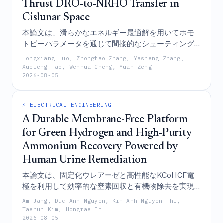
Thrust DRO-to-NRHO Transfer in
Cislunar Space
本論文は、滑らかなエネルギー最適解を用いてホモ
トピーパラメータを通じて間接的なシューティング
定式化を初期化および誘導することにより、地球・
Hongxiang Luo, Zhongtao Zhang, Yasheng Zhang,
月系における遠距離逆行軌道から近直線性ハロー軌
Xuefeng Tao, Wenhua Cheng, Yuan Zeng
2026-08-05
道への燃料最適低推力遷移を解く、直接・間接ホモ
トピー法を提示するものである。
⚡ ELECTRICAL ENGINEERING
A Durable Membrane-Free Platform
for Green Hydrogen and High-Purity
Ammonium Recovery Powered by
Human Urine Remediation
本論文は、固定化ウレアーゼと高性能なKCoHCF電
極を利用して効率的な窒素回収と有機物除去を実現
しつつ、物理情報モデルを用いて自律的な長期運用
Am Jang, Duc Anh Nguyen, Kim Anh Nguyen Thi,
を行うことで、希釈されていないヒト尿から高純度
Taehun Kim, Hongrae Im
2026-08-05
のアンモニウムを同時に回収し、正のエネルギー利