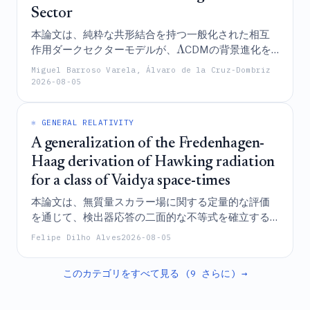
Sector
本論文は、純粋な共形結合を持つ一般化された相互
Λ
作用ダークセクターモデルが、
CDMの背景進化を
模倣しつつ後期の構造成長を抑制することにより、
Miguel Barroso Varela, Álvaro de la Cruz-Dombriz
Λ
テンションを首尾よく解決し、標準的な
CDMモ
σ
2026-08-05
8
デルおよびディスフォーマル結合を含むシナリオの
両方と比較して、観測データに対して統計的に優れ
⚛️ GENERAL RELATIVITY
た適合を実現することを実証している。
A generalization of the Fredenhagen-
Haag derivation of Hawking radiation
for a class of Vaidya space-times
本論文は、無質量スカラー場に関する定量的な評価
を通じて、検出器応答の二面的な不等式を確立する
ことにより、ヴァイディア時空のクラスに対してフ
Felipe Dilho Alves
2026-08-05
レデンハーゲン＝ハーグによるホーキング放射の導
出を一般化し、それによって、有限質量蒸発シナリ
このカテゴリをすべて見る (9 さらに) →
オの限界に対処しつつ、漸近的定常性下での標準的
な熱的形式への収束を実証するものである。