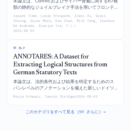
本論文は、CBRNEおよびサイバー脅威に関する67種
類の静的なジェイルブレイク手法を用いてフロンテ
ィアAIモデルを評価するベンチマークである
Jasper Timm, Lukas Struppek, Ziwei Xu, Grace
「FAR.AI Minimal Standard for Safeguards」を紹介
Cheong, Oscar Mata, Dan Zhao, Mick Yang, Isadora
De Andrade, Xiaojun Jia, Y (…)
するものであり、Claude Fable 5やGPT-5.6 Solのよ
2026-08-05
うな一部のモデルは堅牢性を維持している一方で、
Grok 4.5やGemini 3.1 Proのような他のモデルは、既
存の防御層（defense-in-depth）戦略によって対処
💬 NLP
可能な、極めて不均衡で悪用されやすい脆弱性を示
ANNOTARES: A Dataset for
していることを明らかにしている。
Extracting Logical Structures from
German Statutory Texts
本論文は、法的条件および結果を特定するためのス
パンレベルのアノテーションを備えた新しいドイツ
語の法令テキストデータセットであるANNOTARES
Ronja Schwarz, Jannik Strötgen
2026-08-05
を紹介し、Transformerベースのモデルがこれらの論
理構造を抽出する上で他の手法よりも優れているこ
このカテゴリをすべて見る (59 さらに) →
とを実証している。