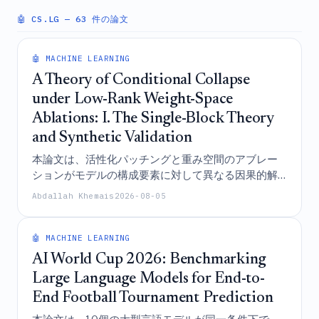
🤖 CS.LG
— 63 件の論文
🤖 MACHINE LEARNING
A Theory of Conditional Collapse
under Low-Rank Weight-Space
Ablations: I. The Single-Block Theory
and Synthetic Validation
本論文は、活性化パッチングと重み空間のアブレー
ションがモデルの構成要素に対して異なる因果的解
釈をもたらすことを証明する理想化された理論的枠
Abdallah Khemais
2026-08-05
組みを確立し、それらが一致または不一致となる正
確な条件を導出し、合成実験および実世界のトラン
スフォーマーモデルを通じてこれらの予測を検証す
🤖 MACHINE LEARNING
るものである。
AI World Cup 2026: Benchmarking
Large Language Models for End-to-
End Football Tournament Prediction