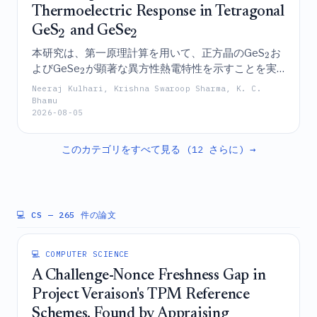
Thermoelectric Response in Tetragonal
GeS
and GeSe
2
2
本研究は、第一原理計算を用いて、正方晶のGeS
お
2
よびGeSe
が顕著な異方性熱電特性を示すことを実
2
証しており、それは特に高温下におけるn型GeS
に
2
Neeraj Kulhari, Krishna Swaroop Sharma, K. C.
おいて、大幅に抑制された面外格子熱伝導率と中程
Bhamu
2026-08-05
度の性能指数（$zT$）によって特徴付けられる。
このカテゴリをすべて見る (12 さらに) →
💻 CS
— 265 件の論文
💻 COMPUTER SCIENCE
A Challenge-Nonce Freshness Gap in
Project Veraison's TPM Reference
Schemes, Found by Appraising