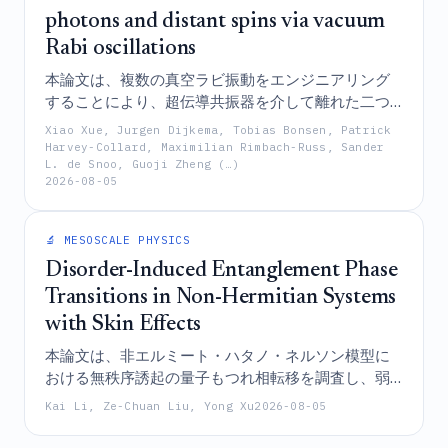
photons and distant spins via vacuum
Rabi oscillations
本論文は、複数の真空ラビ振動をエンジニアリング
することにより、超伝導共振器を介して離れた二つ
の電子スピン量子ビット間でのエネルギーの制御可
Xiao Xue, Jurgen Dijkema, Tobias Bonsen, Patrick
能な転移を実証しており、それによって半導体スピ
Harvey-Collard, Maximilian Rimbach-Russ, Sander
L. de Snoo, Guoji Zheng (…)
ン量子ビットと光学的リンクとをインターフェース
2026-08-05
するための基礎的な構成要素を確立している。
🔬 MESOSCALE PHYSICS
Disorder-Induced Entanglement Phase
Transitions in Non-Hermitian Systems
with Skin Effects
本論文は、非エルミート・ハタノ・ネルソン模型に
おける無秩序誘起の量子もつれ相転移を調査し、弱
い無秩序が面積則（area-law）のスケーリングを対
Kai Li, Ze-Chuan Liu, Yong Xu
2026-08-05
数的な領域へと変容させ、その後、臨界的な無秩序
強度が臨界点における普遍的な代数的スケーリング