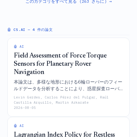
このカテゴリをすべて見る (263 さらに) →
の連合グラフベース侵入検知フレームワークを提案
するものである。
🤖 CS.AI
— 4 件の論文
🤖 AI
Field Assessment of Force Torque
Sensors for Planetary Rover
Navigation
本論文は、多様な地形における6輪ローバーのフィー
ルドデータを分析することにより、惑星探査ローバ
ーのナビゲーションにおける力・トルクセンサの性
Levin Gerdes, Carlos Pérez del Pulgar, Raúl
能と可能性を評価し、将来的なセンサ統合および制
Castilla Arquillo, Martin Azkarate
2026-08-05
御アルゴリズム設計の指針となる課題と機会を浮き
彫りにするものである。
🤖 AI
Lagrangian Index Policy for Restless