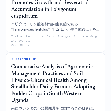
Promotes Growth and Resveratrol
Accumulation in Polygonum
cuspidatum
本研究は、リン酸溶解性内生真菌である
*Talaromyces lentulus* PF12-1が、生合成遺伝子を
アップレギュレートすることにより、イタドリ
Xuelian Zheng, Lian Feng, Guangwei Sun, Yun Wang,
（*Polygonum cuspidatum*）の苗木の成長とレスベ
Zhongyu Liu
2026-08-05
ラトロールの蓄積を有意に促進することを示してお
り、バイオ肥料としてのその潜在性を強調してい
る。
📄 AGRICULTURE
Comparative Analysis of Agronomic
Management Practices and Soil
Physico-Chemical Health Among
Smallholder Dairy Farmers Adopting
Fodder Crops in South Western
Uganda
南西ウガンダの小規模酪農場に関するこの研究は、