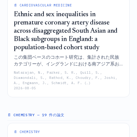
📄 CARDIOVASCULAR MEDICINE
Ethnic and sex inequalities in
premature coronary artery disease
across disaggregated South Asian and
Black subgroups in England: a
population-based cohort study
この集団ベースのコホート研究は、集計された民族
カテゴリーが、イングランドにおける南アジア系お
よび黒人サブグループ間の早発性冠動脈疾患リスク
Natarajan, N., Parker, S. R., Quill, S.,
における顕著な性別特異的な格差を覆い隠してお
Diamondali, S., Rathod, K., Choudry, F., Joshi,
A., Engmann, J., Schmidt, A. F. (…)
り、バングラデシュ系男性が最も高いリスクに直面
2026-08-05
していること、および現在のスクリーニングプログ
ラムは、これら高リスク群を効果的に標的とするに
は開始時期が遅すぎることを明らかにしている。
📄 CHEMISTRY
— 19 件の論文
📄 CHEMISTRY