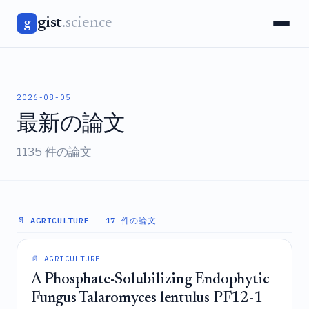
gist
.science
g
2026-08-05
最新の論文
1135 件の論文
📄 AGRICULTURE
— 17 件の論文
📄 AGRICULTURE
A Phosphate-Solubilizing Endophytic
Fungus Talaromyces lentulus PF12-1