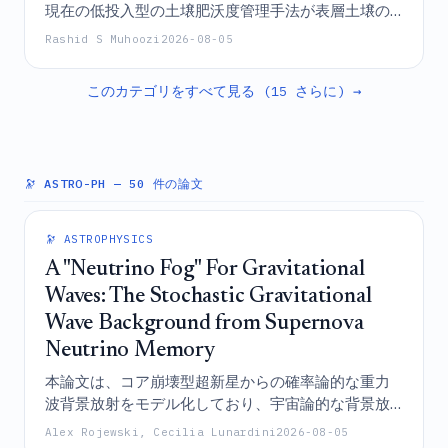
現在の低投入型の土壌肥沃度管理手法が表層土壌の
化学的特性を大幅に変化させるには至っていない一
Rashid S Muhoozi
2026-08-05
方で、砂質土壌への無機肥料の戦略的な空間配分と
粘土質の圃場への有機堆肥の投入によって、明確な
このカテゴリをすべて見る (15 さらに) →
物理的土壌テクスチャーの層状化を引き起こしてい
ることを明らかにしており、長期的な生産性を維持
するための総合的土壌肥沃度管理（ISFM）の緊急性
を浮き彫りにしている。
🔭 ASTRO-PH
— 50 件の論文
🔭 ASTROPHYSICS
A "Neutrino Fog" For Gravitational
Waves: The Stochastic Gravitational
Wave Background from Supernova
Neutrino Memory
本論文は、コア崩壊型超新星からの確率論的な重力
波背景放射をモデル化しており、宇宙論的な背景放
射に匹敵し、将来の宇宙空間設置型検出器の探索に
Alex Rojewski, Cecilia Lunardini
2026-08-05
影響を及ぼし得る、異方的なニュートリノ放出（ニ