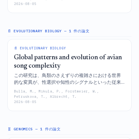
2026-08-05
急外来受診の相当な割合を、またニューヨーク市と
ロサンゼルスにおける循環器疾患による受診を回避
したと推定している。
📄 EVOLUTIONARY BIOLOGY
— 1 件の論文
📄 EVOLUTIONARY BIOLOGY
Global patterns and evolution of avian
song complexity
この研究は、鳥類のさえずりの複雑さにおける世界
的な変異が、性選択や知性のシグナルといった従来
の説ではなく、学習能力、開放的な生息地や渡りと
Bulla, M., Mikula, P., Forstmeier, W.,
いった生態学的要因、そして進化の歴史の相互作用
Petruskova, T., Albrecht, T.
2026-08-05
によって主に引き起こされていることを明らかにし
ている。
🧬 GENOMICS
— 1 件の論文