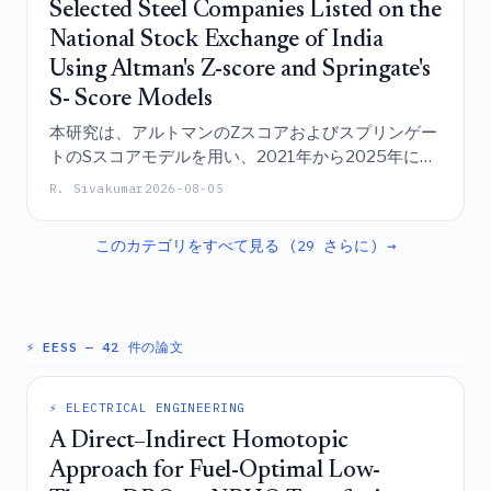
Selected Steel Companies Listed on the
National Stock Exchange of India
Using Altman's Z-score and Springate's
S- Score Models
本研究は、アルトマンのZスコアおよびスプリンゲー
トのSスコアモデルを用い、2021年から2025年にお
けるインドの主要鉄鋼メーカー4社（JSW、タタ・ス
R. Sivakumar
2026-08-05
チール、SAIL、JSPL）の財務健全性を評価し、潜在
的な経営破綻を予測するものであり、その結果、長
このカテゴリをすべて見る (29 さらに) →
期的な安定性のための戦略的介入を必要とする、広
範な運営および流動性の問題に特徴付けられた極め
て困難な状況を明らかにしている。
⚡ EESS
— 42 件の論文
⚡ ELECTRICAL ENGINEERING
A Direct–Indirect Homotopic
Approach for Fuel-Optimal Low-