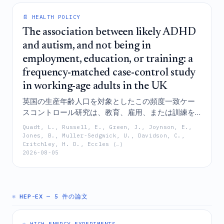
📄 HEALTH POLICY
The association between likely ADHD
and autism, and not being in
employment, education, or training: a
frequency-matched case-control study
in working-age adults in the UK
英国の生産年齢人口を対象としたこの頻度一致ケー
スコントロール研究は、教育、雇用、または訓練を
受けていない層（NEET）が、雇用されている、ある
Quadt, L., Russell, E., Green, J., Joynson, E.,
いは教育を受けている層と比較して、未診断と思わ
Jones, B., Muller-Sedgwick, U., Davidson, C.,
Critchley, H. D., Eccles (…)
れる自閉症およびADHDの特性を示す割合が有意に
2026-08-05
高いことを明らかにしており、これらの神経多様的
な特性は、健康負担の増大や学歴の低さという直接
的および間接的な経路を通じて、NEET状態に寄与し
ている。
⚛️ HEP-EX
— 5 件の論文
⚛️ HIGH-ENERGY EXPERIMENTS