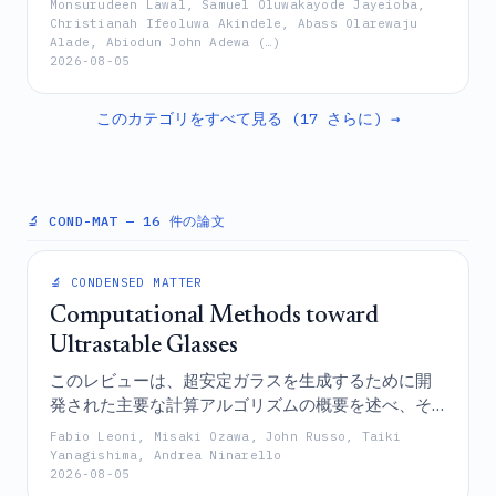
Monsurudeen Lawal, Samuel Oluwakayode Jayeioba,
ることを示しており、吸着速度論は擬二次モデルに
Christianah Ifeoluwa Akindele, Abass Olarewaju
Alade, Abiodun John Adewa (…)
よって最もよく記述され、平衡データは最大吸着容
2026-08-05
量14.95 mg g⁻¹のラングミュア等温式に適合する。
このカテゴリをすべて見る (17 さらに) →
🔬 COND-MAT
— 16 件の論文
🔬 CONDENSED MATTER
Computational Methods toward
Ultrastable Glasses
このレビューは、超安定ガラスを生成するために開
発された主要な計算アルゴリズムの概要を述べ、そ
れらの効率、限界、および物理学的解釈を比較する
Fabio Leoni, Misaki Ozawa, John Russo, Taiki
ことで、この分野の現状と将来の機会に関する包括
Yanagishima, Andrea Ninarello
2026-08-05
的な理解を提供するものである。