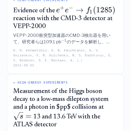
+
−
→
(
1285
)
e
e
f
Evidence of the
1
reaction with the CMD-3 detector at
VEPP-2000
VEPP-2000衝突型加速器のCMD-3検出器を用い
−
1
て、研究者らは109.1 pb
のデータを解析し、
+
−
0
0
→
反応における二光子相互作用を介し
e
e
η
π
π
R. R. Akhmetshin, A. N. Amirkhanov, A. V.
(
1285
)
たC正偶性の
レゾナンス生成に対して4.5
f
σ
Anisenkov, V. M. Aulchenko, N. S. Bashtovoy, E.
1
0.074
±
0.021
±
V. Bedarev, D. E. Berkaev, A. (…)
の証拠を報告し、生成断面積を
2026-08-05
0.010
nbと測定した。
⚛️ HIGH-ENERGY EXPERIMENTS
Measurement of the Higgs boson
decay to a low-mass dilepton system
and a photon in $pp$ collisions at
=
s
13 and 13.6 TeV with the
ATLAS detector