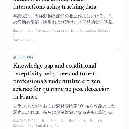
interactions using tracking data
本論文は、海洋動物と船舶の相互作用における、真
の行動的反応（誘引および追従）と偶発的な同時発
生を効果的に区別する、Rパッケージ「intersimR」
March, D., Navarro-Herrero, L., Gonzalez-Solis,
として実装されたシミュレーションベースのフレー
J.
2026-08-05
ムワークを紹介するものであり、漁船は交通量のわ
ずかな割合を占めるものの、スコポリズミミズガイ
（Scopoli's shearwaters）との重要な相互作用の大
🌿 ECOLOGY
部分を駆動していることを明らかにしている。
Knowledge gap and conditional
receptivity: why tree and forest
professionals underutilize citizen
science for quarantine pest detection
in France
フランスの樹木および森林専門家101名を対象とした
調査によれば、彼らは規制対象となる害虫に関する
知識レベルは様々であり、市民科学プラットフォー
CASTAGNEYROL, B., Bah, S., Bedessem, B., de
ムを情報収集のために価値があると考えているもの
Groot, M., Ennabih, A.