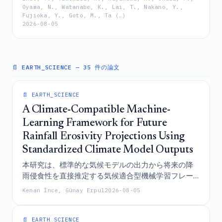
卵胞の発育と生殖能を著しく損なう一方で、治療の
Oyama, N., Watanabe, K., Lai, T., Nakano, Y.,
Fujioka, Y., Goto, M., Ta (…)
中止後にはいくらかの卵胞回復が見られるものの、
2026-08-05
原始卵胞プールは減少したままであることを示して
いる。
📄 EARTH_SCIENCE
— 35 件の論文
📄 EARTH_SCIENCE
A Climate-Compatible Machine-
Learning Framework for Future
Rainfall Erosivity Projections Using
Standardized Climate Model Outputs
本研究は、標準的な気候モデルの出力から将来の降
雨侵食性を直接推定する気候適合型機械学習フレー
ムワークを導入するものであり、これにより、トル
Kenan İnce, Günay Erpul
2026-08-05
コにおける全国的な減少予測とともに、顕著な地域
的異質性と今世紀末にかけて増大するモデル間の乖
離が明らかになった。
📄 EARTH_SCIENCE