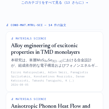
このカテゴリをすべて見る (13 さらに) →
を伴う面積則への回帰を引き起こすことを明らかに
している。
🔬 COND-MAT.MTRL-SCI
— 14 件の論文
🔬 MATERIALS SCIENCE
Alloy engineering of excitonic
properties in TMD monolayers
本研究は、単層MoS
Se
における合金設計
2
2
(
1
−
)
x
x
が、組成依存的な電子構造およびフォノンエネルギ
ーの修飾を通じて、光学ギャップの連続的なチュー
Eirini Katsipoulaki, Adlen Smiri, Panagiotis
ニング、ならびにB–A分裂や円偏光を含む励起子特
Spiliotakis, Konstantinos Mourzidis, Danae
Katrisioti, Takashi Taniguchi, K (…)
性の系統的な制御を可能にすることを実証してい
2026-08-05
る。
🔬 MATERIALS SCIENCE
Anisotropic Phonon Heat Flow and