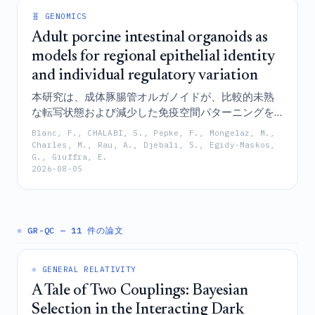
🧬 GENOMICS
Adult porcine intestinal organoids as
models for regional epithelial identity
and individual regulatory variation
本研究は、成体豚腸管オルガノイドが、比較的未熟
な転写状態および減少した免疫空間パターニングを
示す一方で、実質的な領域特異的上皮アイデンティ
Blanc, F., CHALABI, S., Pepke, F., Mongelaz, M.,
ティを保持し、動物固有の制御シグネチャーを維持
Charles, M., Rau, A., Djebali, S., Egidy-Maskos,
G., Giuffra, E.
していることを実証しており、それによって、家畜
2026-08-05
における候補遺伝子および変異の機能的追跡のため
の制御されたモデルとしての有用性を検証してい
る。
⚛️ GR-QC
— 11 件の論文
⚛️ GENERAL RELATIVITY
A Tale of Two Couplings: Bayesian
Selection in the Interacting Dark