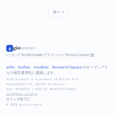
立している。
次へ →
gist
.science
g
について
Testimonials
プライバシー
Terms
Contact
arXiv
、
bioRxiv
、
medRxiv
、
Research Square
のオープンアク
セス相互運用性に感謝します。
Gist.Science is a product of Bition B.V.
Verdunplein 17, 5627SZ Eindhoven
KvK: 95743731 | BTW-ID: NL867271966B01
mail@gist.science
オランダ製 🇳🇱
© 2026 gist.science