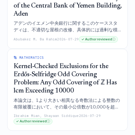
of the Central Bank of Yemen Building,
Aden
アデンのイエメン中央銀行に関するこのケーススタ
ディは、不適切な屋根の改修、具体的には過剰な積
層による重なりが、海洋環境における構造的な劣化
Abubaker M. Ba Rahim
2026-07-29
✓ Author reviewed
ⓘ
を著しく加速させたことを示しているが、材料の除
去と排水の改善を通じた戦略的な荷重軽減により、
柱への荷重をほぼ59%減少させることでこれらのリ
🔢 MATHEMATICS
スクを効果的に軽減することに成功した。
Kernel-Checked Exclusions for the
Erdős-Selfridge Odd Covering
Problem: Any Odd Covering of ℤ Has
lcm Exceeding 10000
本論文は、1より大きい相異なる奇数法による整数の
有限被覆において、その最小公倍数が10,000を超え
ることを証明する、カーネル検証済みのLean 4によ
Ibrahim Mian, Shayaan Siddique
2026-07-29
る形式化を提示しており、これにより、未検証の計
✓ Author reviewed
ⓘ
算ソルバーに依存することなく、Erdős-Selfridgeの
奇数被覆問題に対する機械的に証明された除外を確