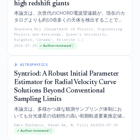
high redshift giants
本論文は、次世代のCHORD電波望遠鏡が、現在のカ
タログよりも約10倍多くの天体を検出することで中
性水素銀河のセンサスに革命をもたらし、サーベイ
Akanksha Bij (Department of Physics, Engineering
5.5
∼
1
0
を著しく低質量な銀河（
）へと拡
M
M
Physics and Astronomy, Queen's University,
HI
⊙
Kingston, Canada), Kristine (…)
張し、銀河のガス貯蔵庫の進化をより深く理解する
2026-07-29
✓ Author reviewed
ⓘ
ために数千もの高赤方偏移の巨大銀河を明らかにす
ることを予測している。
🔭 ASTROPHYSICS
Syntriod: A Robust Initial Parameter
Estimator for Radial Velocity Curve
Solutions Beyond Conventional
Sampling Limits
本論文は、多様かつ疎な観測サンプリング体制にお
いても分光連星の信頼性の高い初期軌道要素推定値
を提供する、堅牢なテンプレートベースのアルゴリ
Emre Barbaros, Hasan Ak, N. Filiz Ak
2026-07-29
ズムであるSyntriodを紹介するものであり、これは古
✓ Author reviewed
ⓘ
典的な周期探索手法を凌駕し、現代の軌道フィッテ