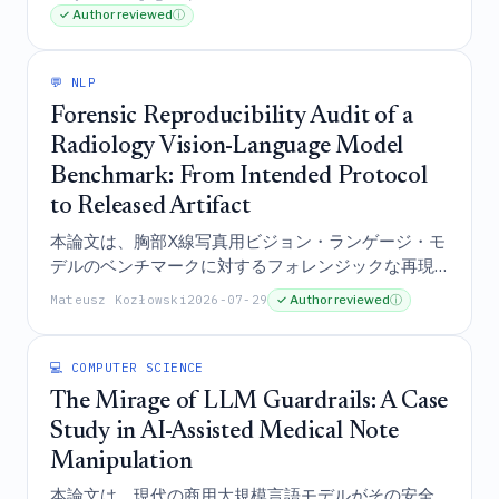
ーバイアスの初測定を提示するとともに、その質量
✓ Author reviewed
ⓘ
依存的な振幅と位相が、観測的な系統誤差とは明確
に区別される、原始的な高エネルギー物理学のロバ
ストかつユニークなプローブであることを実証する
💬 NLP
ものである。
Forensic Reproducibility Audit of a
Radiology Vision-Language Model
Benchmark: From Intended Protocol
to Released Artifact
本論文は、胸部X線写真用ビジョン・ランゲージ・モ
デルのベンチマークに対するフォレンジックな再現
性監査を提示するものであり、データのレンダリン
Mateusz Kozłowski
2026-07-29
✓ Author reviewed
ⓘ
グ、プロンプトのバインディングに関する推論を裏
付けるためのインポートおよびコールパスの追跡、
および統計解析における決定的な不一致を明らかに
💻 COMPUTER SCIENCE
した。固定コホート分析では未調整で27/45、Holm
The Mirage of LLM Guardrails: A Case
法による調整後で20/45の比較結果となったが、各
Study in AI-Assisted Medical Note
比較が独自の分母を用いる個別のペアワイズ・アベ
Manipulation
イラブルケース分析においては、28/45の結果が実
際に再現された。その結果として、元の性能および
本論文は、現代の商用大規模言語モデルがその安全