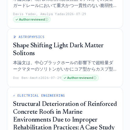
自動化されたレポートとラベルの不一致に関する臨
ガードレールにおいて重大かつ一貫性のない脆弱性
床的主張の撤回と、将来のアーティファクトの完全
を備えており、それによって、真正な文書と視覚的
Davis Yadav, Amulya Yadav
2026-07-29
性を保証するための機械検証可能な制御策の提案を
に区別がつかないほど説得力のあるカスタマイズさ
✓ Author reviewed
ⓘ
導き出したものである。
れた診療録を生成するよう容易に操作され得ること
を実証的に示している。
🔭 ASTROPHYSICS
Shape Shifting Light Dark Matter
Solitons
本論文は、中心ブラックホールの影響下で超軽量ダ
ークマターのソリトンがいかにコア型からカスプ型
へと形状変化するかを記述する統一的な解析モデル
Dor Ben-Amotz
2026-07-29
✓ Author reviewed
ⓘ
を提示しており、これらの形状変化および潜在的な
中心ブラックホールを考慮に入れることで、矮小銀
−
22
2
1.5
×
1
0
河の観測結果が約
eV/c
という普遍的な
⚡ ELECTRICAL ENGINEERING
粒子質量と一致することを実証している。
Structural Deterioration of Reinforced
Concrete Roofs in Marine
Environments Due to Improper
Rehabilitation Practices: A Case Study