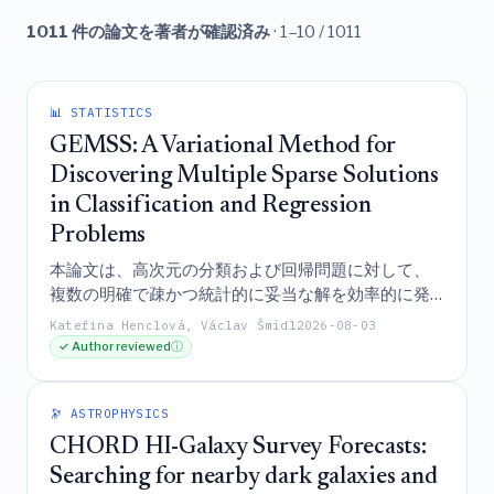
1011 件の論文を著者が確認済み
· 1–10 / 1011
📊 STATISTICS
GEMSS: A Variational Method for
Discovering Multiple Sparse Solutions
in Classification and Regression
Problems
本論文は、高次元の分類および回帰問題に対して、
複数の明確で疎かつ統計的に妥当な解を効率的に発
見するために、組み込みの反発作用を持つ単一の混
Kateřina Henclová, Václav Šmídl
2026-08-03
合モデルを利用する変分手法であるGEMSSを紹介し
✓ Author reviewed
ⓘ
ており、合成ベンチマークと実世界のアプリケーシ
ョンの両方において既存のベースラインを凌駕して
いる。
🔭 ASTROPHYSICS
CHORD HI-Galaxy Survey Forecasts:
Searching for nearby dark galaxies and