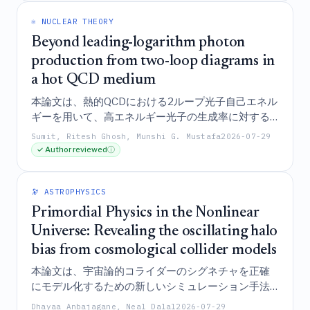
ィング・パイプラインにおける効果的なプリソルバ
ーとして機能する。
⚛️ NUCLEAR THEORY
Beyond leading-logarithm photon
production from two-loop diagrams in
a hot QCD medium
本論文は、熱的QCDにおける2ループ光子自己エネル
ギーを用いて、高エネルギー光子の生成率に対する
主要対数（leading-logarithmic）および主要対数超
Sumit, Ritesh Ghosh, Munshi G. Mustafa
2026-07-29
（beyond-leading-logarithmic）の両方の寄与に関す
✓ Author reviewed
ⓘ
る解析的な表現を導出することにより、クォーク・
グルーオン・プラズマにおける高エネルギー光子生
成を調査し、運動論的計算との整合性を確認するも
🔭 ASTROPHYSICS
のである。
Primordial Physics in the Nonlinear
Universe: Revealing the oscillating halo
bias from cosmological collider models
本論文は、宇宙論的コライダーのシグネチャを正確
にモデル化するための新しいシミュレーション手法
を導入し、シミュレーションにおける振動的なハロ
Dhayaa Anbajagane, Neal Dalal
2026-07-29