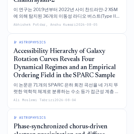
Chandrayaan-2
이 연구는 2019년부터 2022년 사이 찬드라얀-2 XSM
에 의해 탐지된 36개의 이동성 라디오 버스트(Type II
및 Type IVm)를 분석하여 태양 플레어 시작 시점과의
Abhishek Potdar, Anshu Kumari
2026-08-05
강력한 시간적 상관관계를 밝혀냈으며, +20분의 시간
창이 분출 이벤트를 효과적으로 예측할 수 있음을 시사
하는 동시에 버스트 지연이 플레어 에너지에 따라 달라
🔭 ASTROPHYSICS
지며 복잡한 자기 및 플라즈마 조건의 영향을 받는다는
Accessibility Hierarchy of Galaxy
점을 강조한다.
Rotation Curves Reveals Four
Dynamical Regimes and an Empirical
Ordering Field in the SPARC Sample
이 논문은 71개의 SPARC 은하 회전 곡선을 네 가지 뚜
렷한 역학적 체계로 분류하는 수소 등가 접근성 계층 구
조 프레임워크를 제안하며, 단일한 전역 접근성 장
Ali Moslemi Tabrizi
2026-08-04
(field)과 통일된 계수가 은하별 매개변수 조정 없이 데
이터를 피팅하는 데 있어 표준 암흑 물질 및 수정 중력
모델보다 현저히 우수함을 입증한다.
🔭 ASTROPHYSICS
Phase-synchronized chorus-driven