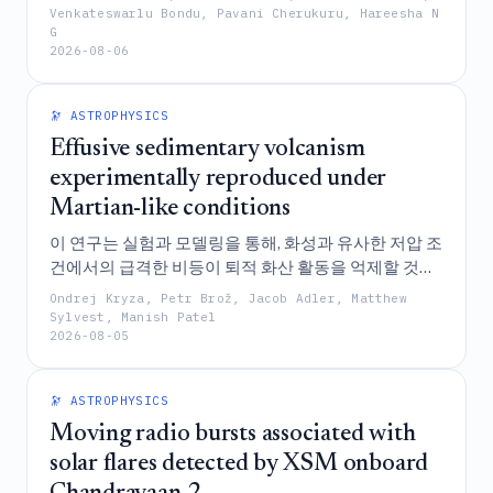
증, 그리고 설명 가능성을 위한 SHAP 분석을 활용하는
Venkateswarlu Bondu, Pavani Cherukuru, Hareesha N
G
해석 가능한 AutoML 프레임워크를 제시한다.
2026-08-06
🔭 ASTROPHYSICS
Effusive sedimentary volcanism
experimentally reproduced under
Martian-like conditions
이 연구는 실험과 모델링을 통해, 화성과 유사한 저압 조
건에서의 급격한 비등이 퇴적 화산 활동을 억제할 것이
라는 기존의 가정과 달리, 결합된 탄도-분출형 진흙 분
Ondrej Kryza, Petr Brož, Jacob Adler, Matthew
출을 유도함으로써 퇴적 화산 활동을 능동적으로 지속
Sylvest, Manish Patel
2026-08-05
시킨다는 것을 입증한다.
🔭 ASTROPHYSICS
Moving radio bursts associated with
solar flares detected by XSM onboard