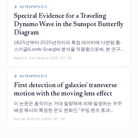
🔭 ASTROPHYSICS
Spectral Evidence for a Traveling
Dynamo Wave in the Sunspot Butterfly
Diagram
1825년부터 2025년까지의 흑점 데이터에 다변량 롬-
스카글(Lomb-Scargle) 분석을 적용함으로써, 본 연구
는 태양의 나비 도표와 그와 관련된 주기성들(헤일, 글라
Martin Seilmayer
2026-07-30
이스버그, 에디 주기를 포함하여)이 단일하고 일관된 적
도 방향 이동 다이너모 파동의 스펙트럼 서명임을 입증
하며, 이는 태양 자기 주기와 관련한 평균장 이론의 예측
🔭 ASTROPHYSICS
을 뒷받침한다.
First detection of galaxies' transverse
motion with the moving lens effect
이 논문은 움직이는 거대 질량체에 의해 발생하는 우주
배경 복사의 특정한 온도 변화인 "무빙 렌즈 효과
(moving-lens effect)"를 관측함으로써, 우주의 거대한
Selim Hotinli
2026-07-30
거리에서 은하의 횡적 운동을 최초로 통계적으로 검출(
4.8
)하였으며, 이를 통해 향-미래의 우주 전체 3차원
σ
속도장을 매핑하는 것을 가능하게 한다.