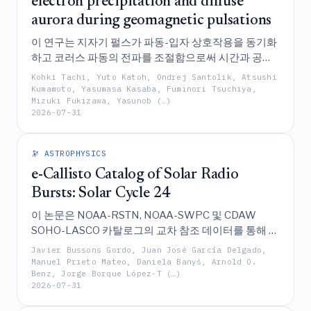
electron precipitation and diffuse
aurora during geomagnetic pulsations
이 연구는 지자기 펄스가 파동-입자 상호작용을 동기화
하고 코러스 파동의 전파를 조절함으로써 시간과 공간
모두에서 코러스 유도 전자 침강과 확산 오로라를 조직
Kohki Tachi, Yuto Katoh, Ondrej Santolik, Atsushi
한다는 것을 입증하며, 이를 통해 다규모 자기권-전리층
Kumamoto, Yasumasa Kasaba, Fuminori Tsuchiya,
Mizuki Fukizawa, Yasunob (…)
결합 메커니즘을 밝혀낸다.
2026-07-31
🔭 ASTROPHYSICS
e-Callisto Catalog of Solar Radio
Bursts: Solar Cycle 24
이 논문은 NOAA-RSTN, NOAA-SWPC 및 CDAW
SOHO-LASCO 카탈로그의 교차 참조 데이터를 통해 강
화된, 광범위한 맥락적, 형태적 및 물리적 정보를 포함한
Javier Bussons Gordo, Juan José García Delgado,
5,380개의 분류된 이벤트를 담고 있는 태양 주기 24에
Manuel Prieto Mateo, Daniela Banyś, Arnold O.
Benz, Jorge Borque López-T (…)
대한 e-Callisto 태양 전파 폭발 카탈로그를 제시한다.
2026-07-31