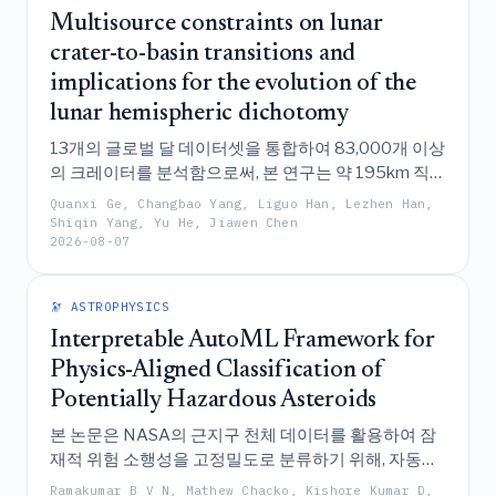
Multisource constraints on lunar
crater-to-basin transitions and
implications for the evolution of the
lunar hemispheric dichotomy
13개의 글로벌 달 데이터셋을 통합하여 83,000개 이상
의 크레이터를 분석함으로써, 본 연구는 약 195km 직경
에서 발생하는 다중 소스 지구물리적 전이를 식별하며,
Quanxi Ge, Changbao Yang, Liguo Han, Lezhen Han,
이는 대형 충돌이 단순히 형태학적 분류를 재정의하는
Shiqin Yang, Yu He, Jiawen Chen
2026-08-07
것이 아니라 기존의 달의 열 구조 및 조성에 존재하는 반
구 간 차이를 어떻게 샘플링하고 변형했는지를 밝혀낸
다.
🔭 ASTROPHYSICS
Interpretable AutoML Framework for
Physics-Aligned Classification of
Potentially Hazardous Asteroids
본 논문은 NASA의 근지구 천체 데이터를 활용하여 잠
재적 위험 소행성을 고정밀도로 분류하기 위해, 자동화
된 모델 선택을 위한 PyCaret, 견고성을 위한 시계열 검
Ramakumar B V N, Mathew Chacko, Kishore Kumar D,