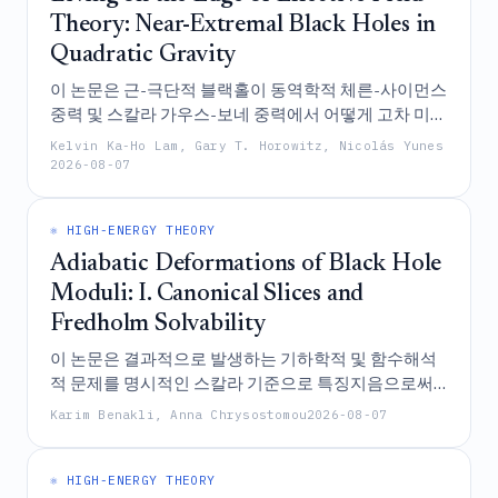
려낸다.
Theory: Near-Extremal Black Holes in
Quadratic Gravity
이 논문은 근-극단적 블랙홀이 동역학적 체른-사이먼스
중력 및 스칼라 가우스-보네 중력에서 어떻게 고차 미분
보정들을 증폭시켜 서로 구별되는 섭동론적 붕괴 메커
Kelvin Ka-Ho Lam, Gary T. Horowitz, Nicolás Yunes
니즘을 드러내는지 조사하며, 전자의 이론은 향상된 대
2026-08-07
칭성을 가진 정칙한 극단적 극한을 유지하는 반면 후자
의 이론은 유한한 곡률 불변량에도 불구하고 유효 장론
⚛️ HIGH-ENERGY THEORY
전개를 무효화하는 피할 수 없는 사건 지평선 특이점과
발산하는 조석력을 발생시킨다는 것을 밝혀낸다.
Adiabatic Deformations of Black Hole
Moduli: I. Canonical Slices and
Fredholm Solvability
이 논문은 결과적으로 발생하는 기하학적 및 함수해석
적 문제를 명시적인 스칼라 기준으로 특징지음으로써,
천천히 진화하는 점근적 모듈라이에 대한 정적 블랙홀
Karim Benakli, Anna Chrysostomou
2026-08-07
의 선도 차수 단열 응답을 분석하기 위한 프레임워크를
구축하며, 횡단성 및 프레드홈 가설 하에서 변형의 존재
성과 유일성이 단일 스칼라 매칭 조건으로 환원됨을 입
⚛️ HIGH-ENERGY THEORY