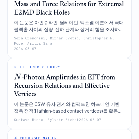
증한다.
Mass and Force Relations for Extremal
E2MD Black Holes
이 논문은 아인슈타인-딜레이턴-맥스웰 이론에서 극대
블랙홀 사이의 질량-전하 관계와 장거리 힘을 조사하여,
힘의 상쇄를 유도하는 특정 결합 조건을 식별하고, 힘의
Sera Cremonini, Mirjam Cvetič, Christopher N.
부호가 딜레이턴 결합의 곱에 따라 결정된다는 일반적
Pope, Aritra Saha
2026-08-07
인 패턴을 확립하며, 이는 정확한 토다 블랙홀 해에 의해
뒷받받되며 시공간의 정칙성 요구 조건과 연결된다.
⚛️ HIGH-ENERGY THEORY
N
-Photon Amplitudes in EFT from
Recursion Relations and Effective
Vertices
이 논문은 CSW 유사 관계와 컴팩트한 하프니언 기반
접촉 정점(Hafnian-based contact vertices)을 활용하
여 일반적인 유효 장론에서 임의의 트리 레벨
-광자
N
Gustavo Bispo, Sylvain Fichet
2026-08-07
헬리시티 진폭을 체계적으로 계산하는 재귀적 프레임
워크를 소개하며, 이를 통해 헬리시티 보존 과정에 숨겨
진 단순성을 밝히고 Born-Infeld 전자기학과 같은 이론
🔬 CONDENSED MATTER