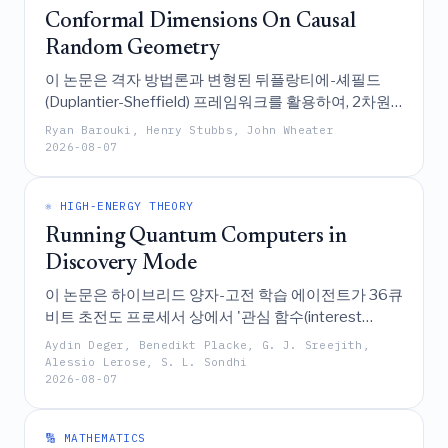
Conformal Dimensions On Causal
Random Geometry
이 논문은 격자 방법론과 변형된 뒤플랑티에-셰필드
(Duplantier-Sheffield) 프레임워크를 활용하여, 2차원
인과적 동적 삼각형화에 결합된 이징 모델 내 장(field)
Ryan Barouki, Henry Stubbs, John Wheater
들의 공형 차원이 리우빌 중력의 예측과는 대조적으로
2026-08-07
고정된 격자 상의 차원과 일치함을 분석적으로 입증한
다.
⚛️ HIGH-ENERGY THEORY
Running Quantum Computers in
Discovery Mode
이 논문은 하이브리드 양자-고전 학습 에이전트가 36큐
비트 초전도 프로세서 상에서 '관심 함수(interest
function)'를 최적화함으로써 이산 시간 결정(discrete
Aydin Deger, Benedikt Placke, G. J. Sreejith,
time crystals) 및 이중 유니터리 회로(dual-unitary
Alessio Lerose, S. L. Sondhi
2026-08-07
circuits)와 같은 중요한 다체 양자 현상을 자율적으로
발견할 수 있음을 입증한다.
🔢 MATHEMATICS