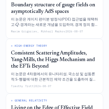
Boundary structure of gauge fields on
asymptotically AdS spaces
이 논문은 게이지 편미분 방정식(PDE) 접근법을 채택하
고
-경계라는 새로운 개념을 도입하여, 경계 정의 함
Q
수를 동역학적 장으로 취급함으로써 점근적 AdS 공간
Maxim Grigoriev, Mikhail Markov
2026-08-07
에서의 게이지 장에 대한 고차 공형 양-밀즈 방정식 및
장애 방정식(obstruction equations)을 포함한 명시적
방정식들을 유도하는 재귀적 경계 미분법을 체계적으
⚛️ HIGH-ENERGY THEORY
로 구축한다.
Consistent Scattering Amplitudes,
Yang-Mills, the Higgs Mechanism and
the EFTs Beyond
이 논문은 4차원에서의 유니타리성, 국소성 및 섭동론
적 S-행렬에 대한 근본적인 제약 조건을 도출하여 질량
이 없는 상태와 질량이 있는 산란 진폭의 완전한 구조를
Timothy Trott
2026-08-07
재구성하며, 질량이 있는 벡터 보존 산란의 일관성이 표
준 양-밀스 리 대수의 성질과 완전한 유니타리화
(unitarization)를 위한 힉스 메커니즘을 필연적으로 요
⚛️ GENERAL RELATIVITY
구함을 입증하는 동시에 더 넓은 유효 장론의 지형을 그
Living on the Edge of Effective Field