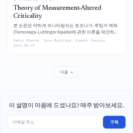
에 대해 최대 10-점 진폭까지의 명시적인 결과를 제공
Theory of Measurement-Altered
한다.
Criticality
본 논문은 약하게 모니터링되는 토모나가-루팅거 액체
(Tomonaga-Luttinger liquids)에 관한 이론을 제안하며,
고유한 측정 무작위성이 양자 임계 상태에서 로그 보정
Kabir Khanna, Sara Murciano, Romain Vasseur
(logarithmic corrections)을 동반하는 독특한 보편적 멱
2026-08-07
법칙 붕괴(power-law decay)와 광범위한 다중 프랙탈
변동을 유도한다는 점을 입증하는데, 이는 강제적 측정
및 전통적인 임계 스케일링 모두와 구별되는 현상이다.
다음 →
이 설명이 마음에 드셨나요? 매주 받아보세요.
구독