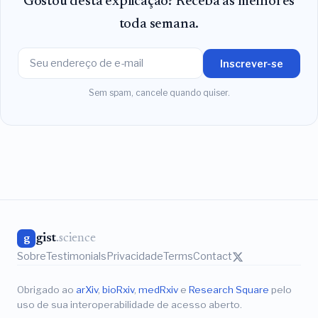
Gostou desta explicação? Receba as melhores
toda semana.
Inscrever-se
Sem spam, cancele quando quiser.
gist
.science
g
Sobre
Testimonials
Privacidade
Terms
Contact
Obrigado ao
arXiv
,
bioRxiv
,
medRxiv
e
Research Square
pelo
uso de sua interoperabilidade de acesso aberto.