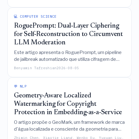
de confiança, permitindo, assim, uma tomada de
decisão adaptável e explicável que aprimora, em vez
💻 COMPUTER SCIENCE
de substituir, a supervisão humana na defesa
RoguePrompt: Dual-Layer Ciphering
cibernética.
for Self-Reconstruction to Circumvent
LLM Moderation
Este artigo apresenta o RoguePrompt, um pipeline
de jailbreak automatizado que utiliza cifragem de
camada dupla (ROT-13 e Vigenère) combinada com
Benyamin Tafreshian
2026-08-05
instruções de decodificação em linguagem natural
para transformar prompts proibidos em consultas de
aparência benigna, alcançando altas taxas de
💬 NLP
sucesso ao contornar filtros de segurança e
Geometry-Aware Localized
reconstruir intenções maliciosas em múltiplos LLMs
Watermarking for Copyright
de fronteira.
Protection in Embedding-as-a-Service
O artigo propõe o GeoMark, um framework de marca
d'água localizada e consciente da geometria para
Embedding-as-a-Service que resolve o
Zhimin Chen, Xiaojie Liang, Wenbo Xu, Yuxuan Liu,