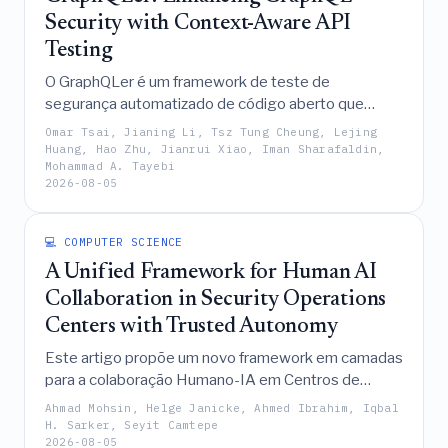
Security with Context-Aware API
Testing
O GraphQLer é um framework de teste de
segurança automatizado de código aberto que
aumenta a segurança de APIs GraphQL ao construir
Omar Tsai, Jianing Li, Tsz Tung Cheung, Lejing
grafos de dependência tipados a partir de
Huang, Hao Zhu, Jianrui Xiao, Iman Sharafaldin,
Mohammad A. Tayebi
esquemas vivos para sintetizar cadeias de
2026-08-05
vulnerabilidades de múltiplas etapas, superando
assim ferramentas existentes como ZAP e
EvoMaster na detecção de falhas complexas e
💻 COMPUTER SCIENCE
dependentes de estado, tais como IDOR, UAF e
A Unified Framework for Human AI
vulnerabilidades de injeção.
Collaboration in Security Operations
Centers with Trusted Autonomy
Este artigo propõe um novo framework em camadas
para a colaboração Humano-IA em Centros de
Operações de Segurança que mapeia
Ahmad Mohsin, Helge Janicke, Ahmed Ibrahim, Iqbal
dinamicamente cinco níveis de autonomia de IA a
H. Sarker, Seyit Camtepe
2026-08-05
papéis específicos de Humano-no-Loop e limiares