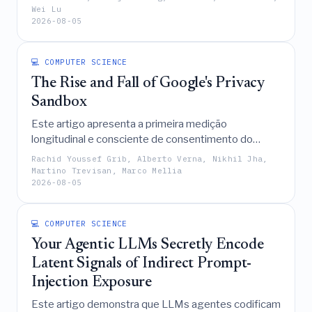
compromisso entre robustez, utilidade e
Wei Lu
2026-08-05
verificabilidade ao desacoplar o acionamento
localizado da atribuição centralizada para garantir a
proteção de direitos autorais contra vários ataques,
💻 COMPUTER SCIENCE
enquanto preserva a utilidade a jusante.
The Rise and Fall of Google's Privacy
Sandbox
Este artigo apresenta a primeira medição
longitudinal e consciente de consentimento do
Google Privacy Sandbox, revelando que suas APIs
Rachid Youssef Grib, Alberto Verna, Nikhil Jha,
sofreram com uma adoção estagnada e suporte
Martino Trevisan, Marco Mellia
2026-08-05
limitado ao ecossistema bem antes de sua
aposentadoria anunciada para outubro de 2025,
deixando, em última análise, o desafio da publicidade
💻 COMPUTER SCIENCE
baseada em interesses preservando a privacidade
Your Agentic LLMs Secretly Encode
sem solução.
Latent Signals of Indirect Prompt-
Injection Exposure
Este artigo demonstra que LLMs agentes codificam