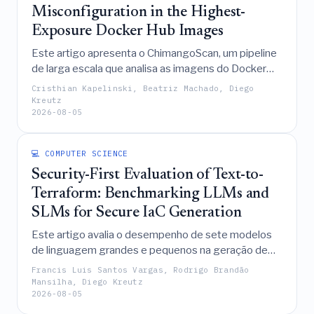
Misconfiguration in the Highest-
Exposure Docker Hub Images
Este artigo apresenta o ChimangoScan, um pipeline
de larga escala que analisa as imagens do Docker
Hub mais expostas usando seis scanners
Cristhian Kapelinski, Beatriz Machado, Diego
independentes para revelar que vulnerabilidades e
Kreutz
2026-08-05
configurações incorretas são quase universais, os
resultados dos scanners são altamente
dependentes da ferramenta com baixa
💻 COMPUTER SCIENCE
concordância, e a maioria dos segredos detectados
Security-First Evaluation of Text-to-
são falsos positivos.
Terraform: Benchmarking LLMs and
SLMs for Secure IaC Generation
Este artigo avalia o desempenho de sete modelos
de linguagem grandes e pequenos na geração de
código Terraform para AWS seguro, revelando que a
Francis Luis Santos Vargas, Rodrigo Brandão
validade sintática e a conformidade de segurança
Mansilha, Diego Kreutz
2026-08-05
são propriedades amplamente ortogonais e que a
varredura automatizada com múltiplas ferramentas