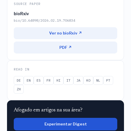
SOURCE PAPER
bioRxiv
bio/10.64898/2026.02.19.706834
Ver no bioRxiv ↗
PDF ↗
READ IN
DE
EN
ES
FR
HI
IT
JA
KO
NL
PT
ZH
Afogado em artigos na sua área?
Experimentar Digest