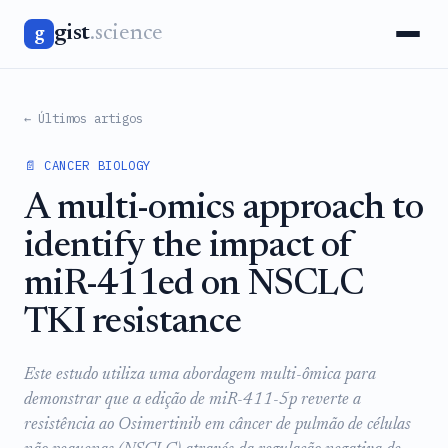
gist
.science
g
← Últimos artigos
📄 CANCER BIOLOGY
A multi-omics approach to
identify the impact of
miR-411ed on NSCLC
TKI resistance
Este estudo utiliza uma abordagem multi-ômica para
demonstrar que a edição de miR-411-5p reverte a
resistência ao Osimertinib em câncer de pulmão de células