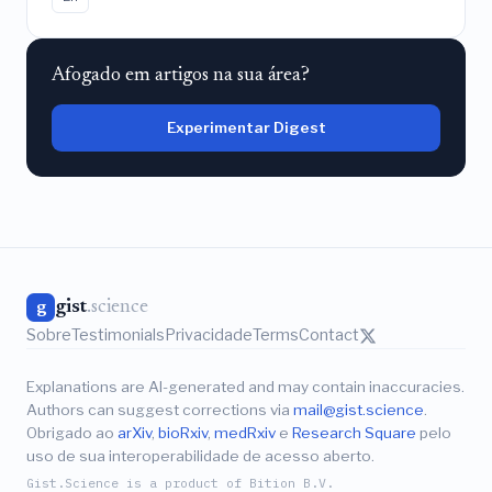
Afogado em artigos na sua área?
Experimentar Digest
gist
.science
g
Sobre
Testimonials
Privacidade
Terms
Contact
Explanations are AI-generated and may contain inaccuracies.
Authors can suggest corrections via
mail@gist.science
.
Obrigado ao
arXiv
,
bioRxiv
,
medRxiv
e
Research Square
pelo
uso de sua interoperabilidade de acesso aberto.
Gist.Science is a product of Bition B.V.