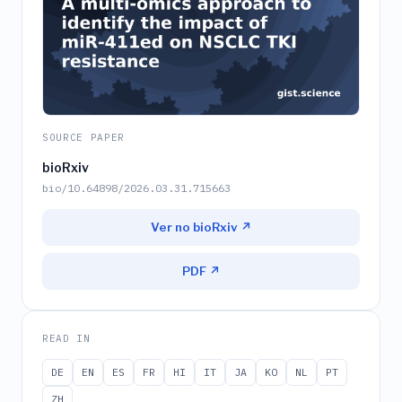
SOURCE PAPER
bioRxiv
bio/10.64898/2026.03.31.715663
Ver no bioRxiv ↗
PDF ↗
READ IN
DE
EN
ES
FR
HI
IT
JA
KO
NL
PT
ZH