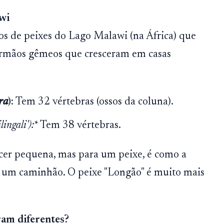
wi
os de peixes do Lago Malawi (na África) que
irmãos gêmeos que cresceram em casas
ra
):
Tem 32 vértebras (ossos da coluna).
lingali'
):
* Tem 38 vértebras.
cer pequena, mas para um peixe, é como a
e um caminhão. O peixe "Longão" é muito mais
ram diferentes?