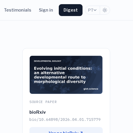
Testimonials
Sign in
Digest
PT
SOURCE PAPER
bioRxiv
bio/10.64898/2026.04.01.715779