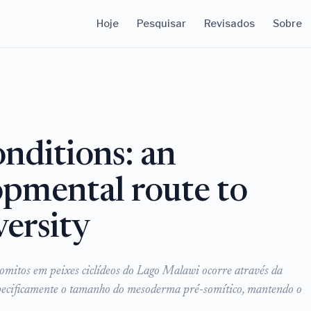
Hoje
Pesquisar
Revisados
Sobre
onditions: an
opmental route to
ersity
omitos em peixes ciclídeos do Lago Malawi ocorre através da
especificamente o tamanho do mesoderma pré-somítico, mantendo o