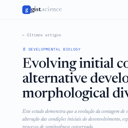
gist
.science
g
← Últimos artigos
📄 DEVELOPMENTAL BIOLOGY
Evolving initial c
alternative devel
morphological div
Este estudo demonstra que a evolução da contagem de s
alteração das condições iniciais do desenvolvimento, 
processo de somitogênese conservado.