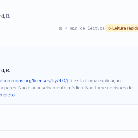
d, B.
📖 4 min de leitura
☕ Leitura rápid
rd, B.
ivecommons.org/licenses/by/4.0/
).
⚕️
Esta é uma explicação
 por pares. Não é aconselhamento médico. Não tome decisões de
ompleto