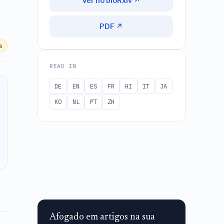
Ver no bioRxiv ↗
PDF ↗
a
READ IN
DE
EN
ES
FR
HI
IT
JA
KO
NL
PT
ZH
Afogado em artigos na sua