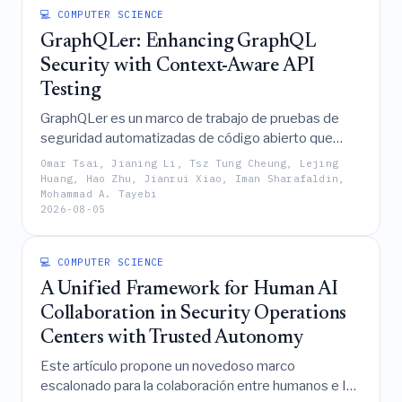
💻 COMPUTER SCIENCE
GraphQLer: Enhancing GraphQL
Security with Context-Aware API
Testing
GraphQLer es un marco de trabajo de pruebas de
seguridad automatizadas de código abierto que
mejora la seguridad de las API de GraphQL
Omar Tsai, Jianing Li, Tsz Tung Cheung, Lejing
mediante la construcción de grafos de
Huang, Hao Zhu, Jianrui Xiao, Iman Sharafaldin,
Mohammad A. Tayebi
dependencias tipados a partir de esquemas en vivo
2026-08-05
para sintetizar cadenas de vulnerabilidades de
múltiples pasos, superando así a herramientas
existentes como ZAP y EvoMaster en la detección
💻 COMPUTER SCIENCE
de fallos complejos y dependientes del estado, tales
A Unified Framework for Human AI
como IDOR, UAF e inyecciones.
Collaboration in Security Operations
Centers with Trusted Autonomy
Este artículo propone un novedoso marco
escalonado para la colaboración entre humanos e IA