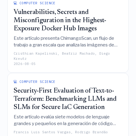
💻 COMPUTER SCIENCE
métodos de evaluación estándar.
Vulnerabilities, Secrets and
Misconfiguration in the Highest-
Exposure Docker Hub Images
Este artículo presenta ChimangoScan, un flujo de
trabajo a gran escala que analiza las imágenes de
Docker Hub más expuestas utilizando seis
Cristhian Kapelinski, Beatriz Machado, Diego
escáneres independientes para revelar que las
Kreutz
2026-08-05
vulnerabilidades y las configuraciones erróneas son
casi universales, que los resultados de los escáneres
dependen altamente de la herramienta con un bajo
💻 COMPUTER SCIENCE
nivel de acuerdo, y que la mayoría de los secretos
Security-First Evaluation of Text-to-
detectados son falsos positivos.
Terraform: Benchmarking LLMs and
SLMs for Secure IaC Generation
Este artículo evalúa siete modelos de lenguaje
grandes y pequeños en la generación de código
seguro de AWS Terraform, revelando que la validez
Francis Luis Santos Vargas, Rodrigo Brandão