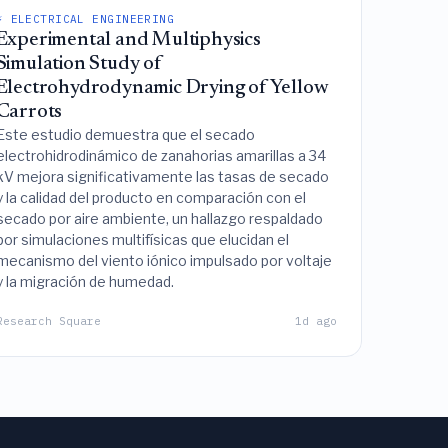
⚡ ELECTRICAL ENGINEERING
Experimental and Multiphysics
Simulation Study of
Electrohydrodynamic Drying of Yellow
Carrots
Este estudio demuestra que el secado
electrohidrodinámico de zanahorias amarillas a 34
kV mejora significativamente las tasas de secado
y la calidad del producto en comparación con el
secado por aire ambiente, un hallazgo respaldado
por simulaciones multifísicas que elucidan el
mecanismo del viento iónico impulsado por voltaje
y la migración de humedad.
Research Square
1d ago