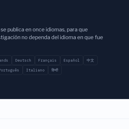
 se publica en once idiomas, para que
stigación no dependa del idioma en que fue
ands
Deutsch
Français
Español
中文
Português
Italiano
हिन्दी