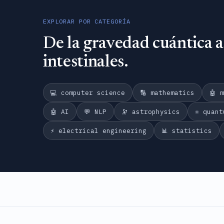
EXPLORAR POR CATEGORÍA
De la gravedad cuántica a
intestinales.
💻 computer science
🔢 mathematics
🤖 
🤖 AI
💬 NLP
🔭 astrophysics
⚛️ quan
⚡ electrical engineering
📊 statistics