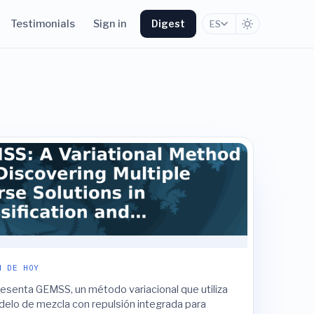
Testimonials
Sign in
Digest
ES
N DE HOY
presenta GEMSS, un método variacional que utiliza
delo de mezcla con repulsión integrada para