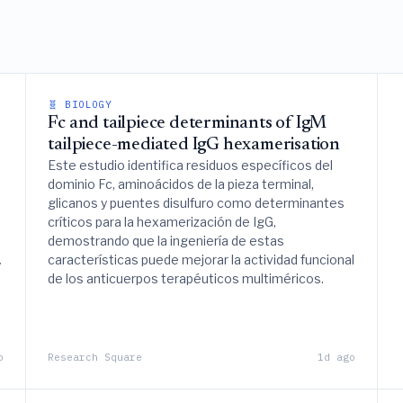
🧬 BIOLOGY
Fc and tailpiece determinants of IgM
tailpiece-mediated IgG hexamerisation
Este estudio identifica residuos específicos del
dominio Fc, aminoácidos de la pieza terminal,
glicanos y puentes disulfuro como determinantes
críticos para la hexamerización de IgG,
demostrando que la ingeniería de estas
características puede mejorar la actividad funcional
y
de los anticuerpos terapéuticos multiméricos.
o
Research Square
1d ago