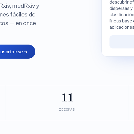
descubrir ef
oRxiv, medRxiv y
dispersas y
nes fáciles de
clasificació
líneas base
icos — en once
aplicaciones
uscribirse →
11
IDIOMAS