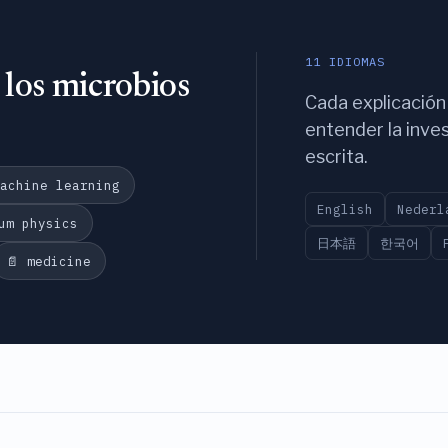
11 IDIOMAS
 los microbios
Cada explicación
entender la inve
escrita.
machine learning
English
Nederl
tum physics
日本語
한국어
📄 medicine