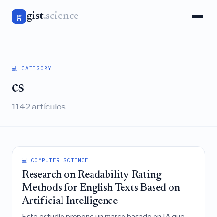
gist
.science
g
💻 CATEGORY
cs
1142 artículos
💻 COMPUTER SCIENCE
Research on Readability Rating
Methods for English Texts Based on
Artificial Intelligence
Este estudio propone un marco basado en IA que