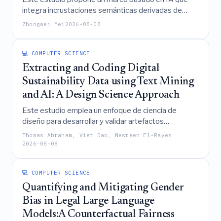
integra incrustaciones semánticas derivadas de
RoBERTa con características lingüísticas diseñadas
Zhongwei Mei
2026-08-08
manualmente para superar significativamente a los
métodos convencionales en la evaluación de la
legibilidad de textos en inglés, logrando una alta
💻 COMPUTER SCIENCE
precisión (R² = 0.9908) en el conjunto de datos
Extracting and Coding Digital
CLEAR.
Sustainability Data using Text Mining
and AI: A Design Science Approach
Este estudio emplea un enfoque de ciencia de
diseño para desarrollar y validar artefactos
semiautomáticos que combinan la minería de textos,
Thomas Abraham, Viet Dao, Nesreen El-Rayes
un diccionario especializado y prompts de IA
2026-08-08
generativa, los cuales mejoran significativamente la
eficiencia y la escalabilidad de la extracción y
💻 COMPUTER SCIENCE
codificación de datos de sostenibilidad digital a
partir de fuentes textuales, manteniendo al mismo
Quantifying and Mitigating Gender
tiempo una alta concordancia con la codificación
Bias in Legal Large Language
manual de expertos.
Models:A Counterfactual Fairness