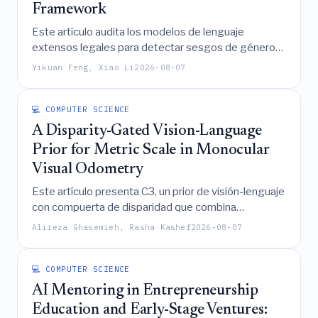
Framework
Este artículo audita los modelos de lenguaje
extensos legales para detectar sesgos de género
en los cálculos de indemnizaciones por despido
Yikuan Feng, Xiao Li
2026-08-07
improcedente en China, revelando que la
inestabilidad contrafáctica, en lugar del sesgo
direccional, es el principal modo de falla, y propone
💻 COMPUTER SCIENCE
dos remedios efectivos —Calibración Simétrica
A Disparity-Gated Vision-Language
Contrafáctica y Ajuste Fino con Restricciones de
Prior for Metric Scale in Monocular
Equidad— para mitigar estos errores abordando la
Visual Odometry
falta de conocimiento de las fórmulas.
Este artículo presenta C3, un prior de visión-lenguaje
con compuerta de disparidad que combina
distancias reportadas por VLM con la triangulación
Alireza Ghasemieh, Rasha Kashef
2026-08-07
de base unitaria de un ancla semántica rastreada
para lograr la recuperación parcial de la escala
métrica en la odometría visual monocular,
💻 COMPUTER SCIENCE
demostrando un rendimiento mejorado sobre otros
AI Mentoring in Entrepreneurship
priors sin verdad de campo en secuencias de KITTI
Education and Early-Stage Ventures:
al tiempo que destaca condiciones específicas para