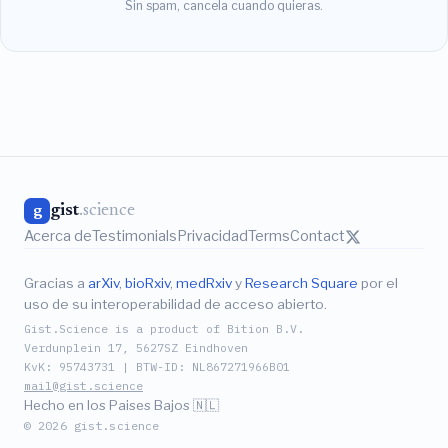
Sin spam, cancela cuando quieras.
gist
.science
g
Acerca de
Testimonials
Privacidad
Terms
Contact
Gracias a
arXiv
,
bioRxiv
,
medRxiv
y
Research Square
por el
uso de su interoperabilidad de acceso abierto.
Gist.Science is a product of Bition B.V.
Verdunplein 17, 5627SZ Eindhoven
KvK: 95743731 | BTW-ID: NL867271966B01
mail@gist.science
Hecho en los Paises Bajos 🇳🇱
© 2026 gist.science