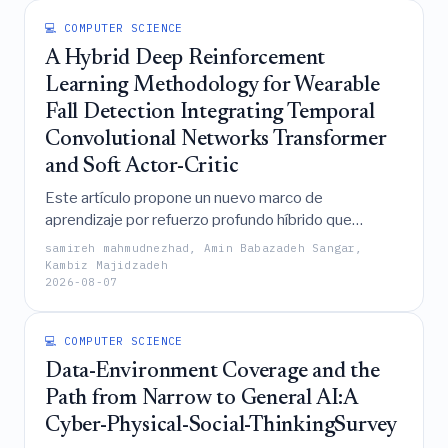
de luz, facilitando así el registro de imágenes
💻 COMPUTER SCIENCE
multimodales preciso y el análisis posterior.
A Hybrid Deep Reinforcement
Learning Methodology for Wearable
Fall Detection Integrating Temporal
Convolutional Networks Transformer
and Soft Actor-Critic
Este artículo propone un nuevo marco de
aprendizaje por refuerzo profundo híbrido que
integra Redes Convolucionales Temporales,
samireh mahmudnezhad, Amin Babazadeh Sangar,
codificadores Transformer y Soft Actor-Critic para
Kambiz Majidzadeh
2026-08-07
lograr una detección de caídas mediante
dispositivos vestibles con preservación de la
privacidad, de vanguardia, con un 99,0% de precisión
💻 COMPUTER SCIENCE
y alta capacidad de despliegue en dispositivos
Data-Environment Coverage and the
periféricos con recursos limitados.
Path from Narrow to General AI:A
Cyber-Physical-Social-ThinkingSurvey