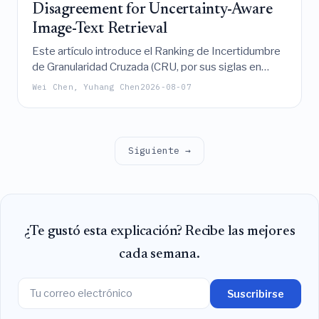
Disagreement for Uncertainty-Aware
Image-Text Retrieval
Este artículo introduce el Ranking de Incertidumbre
de Granularidad Cruzada (CRU, por sus siglas en
inglés), un marco ligero que estima directamente la
Wei Chen, Yuhang Chen
2026-08-07
incertidumbre de recuperación a partir de los
desacuerdos en el espacio de clasificación entre las
distribuciones de emparejamiento globales y locales
para mejorar la detección de errores, la calibración y
Siguiente →
la predicción selectiva en la recuperación de
imágenes y texto sin requerir múltiples pasadas
hacia adelante.
¿Te gustó esta explicación? Recibe las mejores
cada semana.
Suscribirse