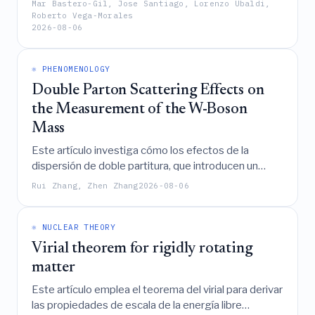
Mar Bastero-Gil, Jose Santiago, Lorenzo Ubaldi,
inflatón en rodamiento al final de la inflación,
Roberto Vega-Morales
2026-08-06
demostrando que estas partículas adquieren masa
mientras son relativistas y evolucionan hacia una
distribución grumosa con fluctuaciones de densidad
⚛️ PHENOMENOLOGY
a pequeña escala en la actualidad.
Double Parton Scattering Effects on
the Measurement of the W-Boson
Mass
Este artículo investiga cómo los efectos de la
dispersión de doble partitura, que introducen un
momento transversal faltante adicional debido a las
Rui Zhang, Zhen Zhang
2026-08-06
dispersiones de espectadores, podrían explicar la
desviación medida por la colaboración CDF-II en la
masa del bosón W respecto a las predicciones del
⚛️ NUCLEAR THEORY
Modelo Estándar al causar potencialmente un
Virial theorem for rigidly rotating
desplazamiento ascendente en el valor medido.
matter
Este artículo emplea el teorema del virial para derivar
las propiedades de escala de la energía libre