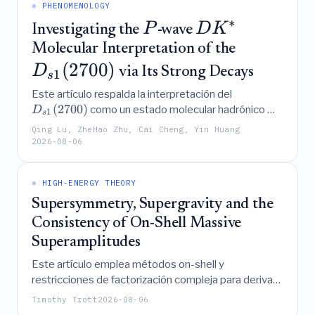
DUNE al invariante de Jarlskog.
⚛️ PHENOMENOLOGY
∗
P
D
K
Investigating the
-wave
Molecular Interpretation of the
(
2700
)
D
via Its Strong Decays
1
s
Este artículo respalda la interpretación del
(
2700
)
como un estado molecular hadrónico
D
1
s
∗
de onda
al demostrar que sus anchuras de
D
K
P
Qing Lu, ZheHao Zhu, Cai Cheng, Yin Huang
desintegración fuerte calculadas, restringidas por las
2026-08-06
razones de ramificación experimentales, concuerdan
bien con los datos observados y predicen una firma
∗
⚛️ HIGH-ENERGY THEORY
distintiva en el canal
no observado.
D
η
s
Supersymmetry, Supergravity and the
Consistency of On-Shell Massive
Superamplitudes
Este artículo emplea métodos on-shell y
restricciones de factorización compleja para derivar
la estructura y los acoplamientos de
Timothy Trott
2026-08-06
supermultipletes masivos, demostrar que las