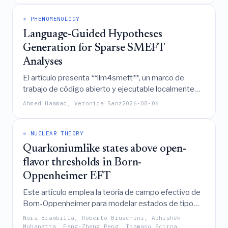
partículas sin masa de helicidad 3/2 requieren
supergravedad, y reconstruir completamente la
⚛️ PHENOMENOLOGY
estructura perturbativa de los vacíos de
Language-Guided Hypotheses
=
4
supergravedad
N
gauge mediante el
Generation for Sparse SMEFT
mecanismo super-Higgs.
Analyses
El artículo presenta **llm4smeft**, un marco de
trabajo de código abierto y ejecutable localmente
que combina un modelo de lenguaje ajustado
Ahmed Hammad, Veronica Sanz
2026-08-06
mediante literatura con generación aumentada por
recuperación para automatizar la selección de
operadores SMEFT relevantes y su información de
⚛️ NUCLEAR THEORY
Fisher para ajustes globales dispersos, reduciendo
Quarkoniumlike states above open-
así la dependencia del conocimiento teórico manual.
flavor thresholds in Born-
Oppenheimer EFT
Este artículo emplea la teoría de campo efectivo de
Born-Oppenheimer para modelar estados de tipo
quarkonium por encima de los umbrales de sabor
Nora Brambilla, Roberto Bruschini, Abhishek
abierto, revelando un espectro organizado por la
Mohapatra, Fang-Zheng Peng, Tommaso Scirpa