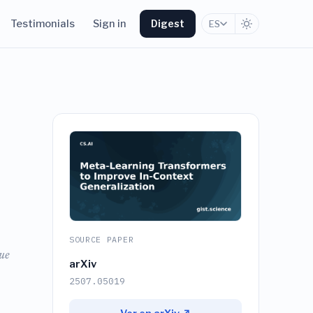
Testimonials
Sign in
Digest
ES
SOURCE PAPER
ue
arXiv
2507.05019