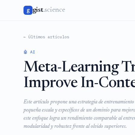
gist
.science
g
← Últimos artículos
🤖 AI
Meta-Learning Tr
Improve In-Conte
Este artículo propone una estrategia de entrenamiento 
pequeña escala y específicos de un dominio para mejora
este enfoque logra un rendimiento comparable al entren
modularidad y robustez frente al olvido superiores.