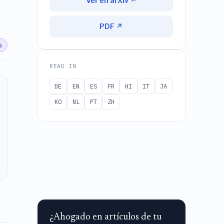
Ver en arXiv ↗
PDF ↗
o
READ IN
DE
EN
ES
FR
HI
IT
JA
KO
NL
PT
ZH
¿Ahogado en artículos de tu