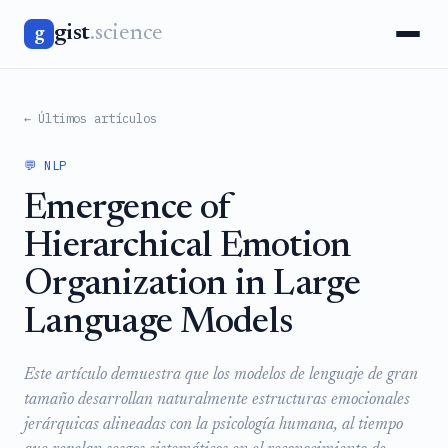
gist
.science
g
← Últimos artículos
💬 NLP
Emergence of
Hierarchical Emotion
Organization in Large
Language Models
Este artículo demuestra que los modelos de lenguaje de gran
tamaño desarrollan naturalmente estructuras emocionales
jerárquicas alineadas con la psicología humana, al tiempo