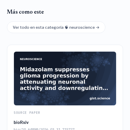
Más como este
Ver todo en esta categoría 🧠 neuroscience →
SOURCE PAPER
bioRxiv
bio/10.64898/2026.03.31.715727