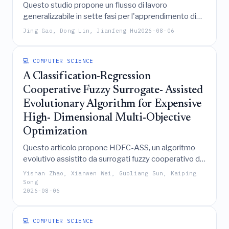
Questo studio propone un flusso di lavoro
generalizzabile in sette fasi per l'apprendimento di
ensemble di tipo stacking nell'educational data
Jing Gao, Dong Lin, Jianfeng Hu
2026-08-06
mining che, attraverso una rigorosa validazione inter-
istituzionale e un audit della fuga di dati, rivela che la
sola complessità algoritmica non può garantire
💻 COMPUTER SCIENCE
l'accuratezza predittiva e sottolinea la critica
A Classification-Regression
necessità di calibrazione istituzionale e rigore
Cooperative Fuzzy Surrogate- Assisted
metodologico.
Evolutionary Algorithm for Expensive
High- Dimensional Multi-Objective
Optimization
Questo articolo propone HDFC-ASS, un algoritmo
evolutivo assistito da surrogati fuzzy cooperativo di
classificazione-regressione che integra una
Yishan Zhao, Xianwen Wei, Guoliang Sun, Kaiping
strategia Kriging guidata dalla correlazione delle
Song
2026-08-06
variabili, un meccanismo di sfruttamento locale
assistito da classificatore fuzzy e un criterio
cooperativo di convergenza-diversità-incertezza per
💻 COMPUTER SCIENCE
risolvere efficacemente problemi di ottimizzazione