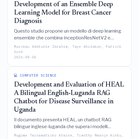
Development of an Ensemble Deep
multi-obiettivo ad alta dimensionalità ed onerosi
sotto budget di valutazione ristretti.
Learning Model for Breast Cancer
Diagnosis
Questo studio propone un modello di deep learning
ensemble che combina InceptionResNetV2 e
ResNet-18, addestrato su dati mammografici
Musibau Adekunle Ibrahim, Taye Abidakun, Patrick
nigeriani di origine locale, il quale ha raggiunto
Ozoh
2026-08-06
un'accuratezza del 99,26% nella classificazione del
tumore al seno nelle categorie BI-RADS, superando i
modelli individuali e sottolineando l'importanza
💻 COMPUTER SCIENCE
dell'uso di dataset localmente rappresentativi per lo
Development and Evaluation of HEAL
sviluppo dell'IA.
A Bilingual English-Luganda RAG
Chatbot for Disease Surveillance in
Uganda
Il documento presenta HEAL, un chatbot RAG
bilingue inglese-luganda che supera i modelli
commerciali nel fornire informazioni sulla sorveglianza
Mugume Twinamatsiko Atwine, Timothy Mwanje Kintu,