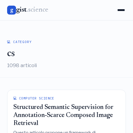
gist
.science
g
💻 CATEGORY
cs
1098 articoli
💻 COMPUTER SCIENCE
Structured Semantic Supervision for
Annotation-Scarce Composed Image
Retrieval
Questo articolo propone un framework di