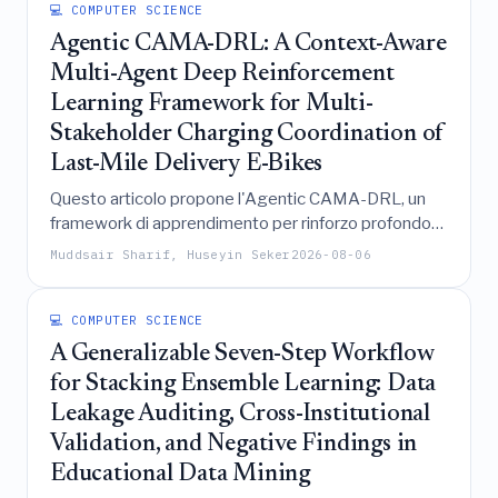
aziendali.
💻 COMPUTER SCIENCE
Agentic CAMA-DRL: A Context-Aware
Multi-Agent Deep Reinforcement
Learning Framework for Multi-
Stakeholder Charging Coordination of
Last-Mile Delivery E-Bikes
Questo articolo propone l'Agentic CAMA-DRL, un
framework di apprendimento per rinforzo profondo
multi-agente consapevole del contesto che
Muddsair Sharif, Huseyin Seker
2026-08-06
coordina operatori di consegna, stazioni di ricarica,
pianificatori di flotta e regolatori ambientali per
ottimizzare la ricarica delle e-bike nella logistica
💻 COMPUTER SCIENCE
dell'ultimo miglio urbana, ottenendo miglioramenti
A Generalizable Seven-Step Workflow
significativi nell'utilizzo della flotta, nella puntualità,
for Stacking Ensemble Learning: Data
nella riduzione della congestione e nelle emissioni di
Leakage Auditing, Cross-Institutional
CO2 rispetto ai tradizionali approcci basati su regole.
Validation, and Negative Findings in
Educational Data Mining