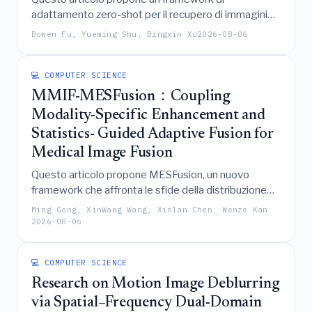
adattamento zero-shot per il recupero di immagini
composte che sfrutta la supervisione semantica
Bowen Fu, Yueming Shu, Bingxin Xu
2026-08-06
strutturata da immagini non etichettate per
migliorare le prestazioni di recupero fine-grained in
domini con scarsità di annotazioni senza fare
💻 COMPUTER SCIENCE
affidamento su triplette annotate manualmente.
MMIF-MESFusion：Coupling
Modality-Specific Enhancement and
Statistics- Guided Adaptive Fusion for
Medical Image Fusion
Questo articolo propone MESFusion, un nuovo
framework che affronta le sfide della distribuzione
eterogenea delle caratteristiche e dell'integrazione
Ming Gong, XinWang Wang, Xinlan Chen, Wenze Kan
adattiva nella fusione di immagini mediche
2026-08-06
multimodali combinando un modulo di Miglioramento
Sensibile alla Modalità, un modulo Spatial Gated
💻 COMPUTER SCIENCE
Mamba per la cattura delle dipendenze a lungo
raggio e un modulo di Fusione Adattiva Guidata
Research on Motion Image Deblurring
Statisticamente per ottenere una fusione robusta e
via Spatial–Frequency Dual-Domain