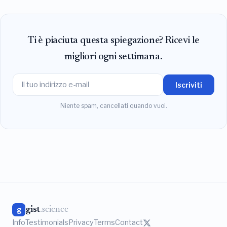
Ti è piaciuta questa spiegazione? Ricevi le
migliori ogni settimana.
Iscriviti
Niente spam, cancellati quando vuoi.
gist
.science
g
Info
Testimonials
Privacy
Terms
Contact