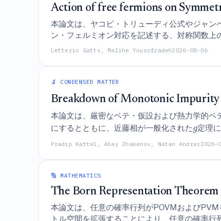
Action of free fermions on Symmetr
本論文は、ヤコビ・トリューディ公式やジャン
ン・フェルミオン対応を記述する、対称関数上
Letterio Gatto, Malihe Yousofzadeh
2026-08-06
🔬 CONDENSED MATTER
Breakdown of Monotonic Impurity
本論文は、厳密なベテ・仮設および熱力学的ベ
にするとともに、近藤相が一般化された
定理に
g
ントロピーを維持しているにもかかわらず、R
Pradip Kattel, Abay Zhakenov, Natan Andrei
2026-
🔢 MATHEMATICS
The Born Representation Theorem 
本論文は、任意の確率行列がPOVMおよびPV
トル空間を拡張することにより、任意の確率行