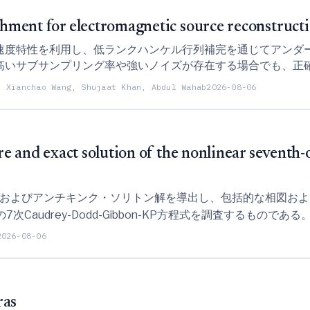
chment for electromagnetic source reconstruct
速度特性を利用し、低ランクハンケル行列補完を通じてアンダ
高いサブサンプリング率や強いノイズが存在する場合でも、正
, Xianchao Wang, Shujaat Khan, Abdul Wahab
2026-08-06
cture and exact solution of the nonlinear seve
およびアンチキンク・ソリトン解を導出し、包括的な相図およ
Caudrey-Dodd-Gibbon-KP方程式を調査するものである
2026-08-06
ras