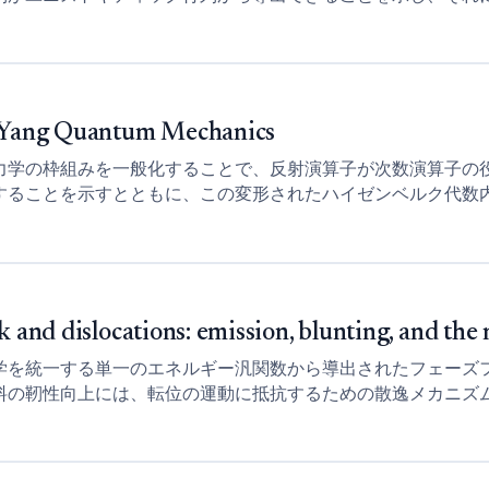
るものである。
-Yang Quantum Mechanics
力学の枠組みを一般化することで、反射演算子が次数演算子の
することを示すとともに、この変形されたハイゼンベルク代数
するものである。
 and dislocations: emission, blunting, and the 
学を統一する単一のエネルギー汎関数から導出されたフェーズ
料の靭性向上には、転位の運動に抵抗するための散逸メカニズ