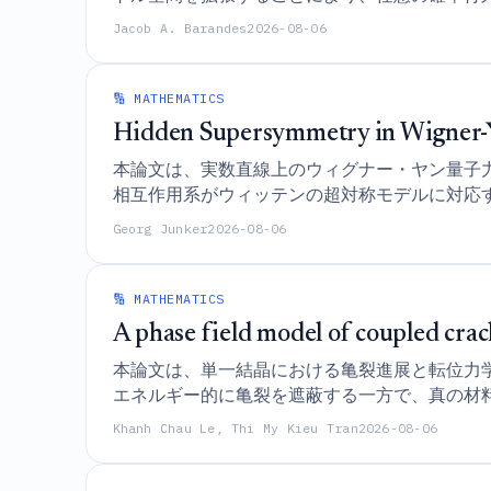
けるユニストキティック行列の優位性を確立す
Jacob A. Barandes
2026-08-06
🔢 MATHEMATICS
Hidden Supersymmetry in Wigner
本論文は、実数直線上のウィグナー・ヤン量子
相互作用系がウィッテンの超対称モデルに対応
シャルの間のフック・ニュートン双対性を確立
Georg Junker
2026-08-06
🔢 MATHEMATICS
A phase field model of coupled crack
本論文は、単一結晶における亀裂進展と転位力
エネルギー的に亀裂を遮蔽する一方で、真の材
いる。
Khanh Chau Le, Thi My Kieu Tran
2026-08-06