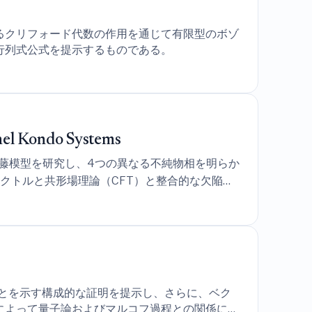
るクリフォード代数の作用を通じて有限型のボゾ
行列式公式を提示するものである。
el Kondo Systems
藤模型を研究し、4つの異なる不純物相を明らか
クトルと共形場理論（CFT）と整合的な欠陥エ
実証している。
ことを示す構成的な証明を提示し、さらに、ベク
によって量子論およびマルコフ過程との関係にお