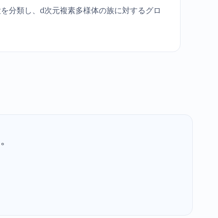
大を分類し、d次元複素多様体の族に対するグロ
す。