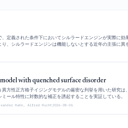
で、定義された条件下においてシルラードエンジンが実際に効
より、シルラードエンジンは機能しないとする近年の主張に異
g model with quenched surface disorder
う異方性正方格子イジングモデルの厳密な列挙を用いた研究は
シミール特性に対数的な補正を誘起することを実証している。
exander Hahn, Alfred Hucht
2026-08-06