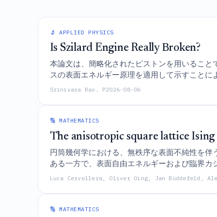
🔬 APPLIED PHYSICS
Is Szilard Engine Really Broken?
本論文は、簡略化されたピストンを用いること
スの表面エネルギー原理を適用して示すことに
Srinivasa Rao. P
2026-08-06
🔢 MATHEMATICS
The anisotropic square lattice Isin
円筒幾何学における、無秩序な表面不純性を伴
ある一方で、表面自由エネルギーおよび臨界カ
Luca Cervellera, Oliver Oing, Jan Büddefeld, Al
🔢 MATHEMATICS