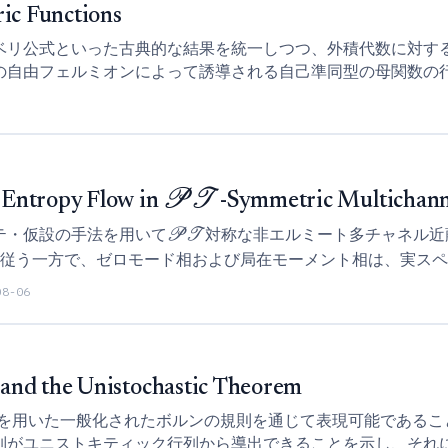
ic Functions
ベリ公式といった古典的な結果を統一しつつ、外積代数に対す
の自由フェルミオンによって誘導される自己準同型の母関数の
PT
 Entropy Flow in
-Symmetric Multichann
テ・仮設の手法を用いて
対称な非エルミート多チャネル近
PT
従う一方で、ゼロモード相および局在モーメント相は、実スペ
G不可逆性に反する非単調な不純物エントロピー流を示すことを
08-06
and the Unistochastic Theorem
Mを用いた一般化されたボルンの規則を通じて表現可能である
列がユニストキティック行列から導出できることを示し、それ