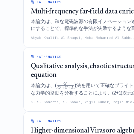
🔢 MATHEMATICS
Multi-frequency far-field data enri
本論文は、疎な電磁波源の有限イノベーション
にすることで、標準的な手法が失敗するような
の再構成フレームワークを提案する。
Atyab Khalifa Al-Shaqsi, Heba Mohammed Al-Subhi
🔢 MATHEMATICS
Qualitative analysis, chaotic stru
equation
′
G
(
)
本論文は、
法を用いて正確なブライト
′
+
+
G
G
A
な力学的挙動を分析することにより、(2+1)次元の7次
S. S. Samanta, S. Sahoo, Vijil Kumar, Rajib Mia
🔢 MATHEMATICS
Higher-dimensional Virasoro algeb