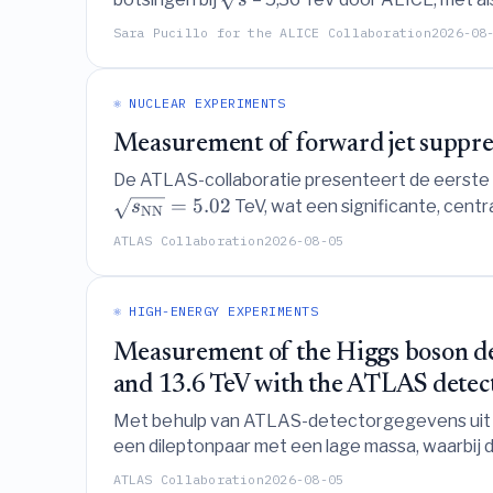
bevindingen te vergelijken met voorspellingen
Sara Pucillo for the ALICE Collaboration
2026-08
⚛️ NUCLEAR EXPERIMENTS
Measurement of forward jet suppres
De ATLAS-collaboratie presenteert de eerste m
=
5.02
TeV, wat een significante, centr
s
NN
centrale rapiditeiten, waardoor nieuwe beper
ATLAS Collaboration
2026-08-05
⚛️ HIGH-ENERGY EXPERIMENTS
Measurement of the Higgs boson dec
and 13.6 TeV with the ATLAS detec
Met behulp van ATLAS-detectorgegevens uit pr
een dileptonpaar met een lage massa, waarbij 
bereiken met een sterkte die consistent is me
ATLAS Collaboration
2026-08-05