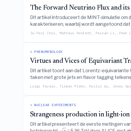
The Forward Neutrino Flux and its 
Dit artikel introduceert de MINT-simulatie om 
karakteriseren, waarbij wordt aangetoond dat 
zoektochten naar fysica voorbij het Standaard
Ju-Yeol Choi, Matheus Hostert, Peiran Li, Zhen 
⚛️ PHENOMENOLOGY
Virtues and Vices of Equivariant T
Dit artikel toont aan dat Lorentz-equivariante
taken met grote jets en flavor tagging telken
foundation modellen voor LHC-data.
Luigi Favaro, Tilman Plehn, Huilin Qu, Jonas Sp
⚛️ NUCLEAR EXPERIMENTS
Strangeness production in light-ion
Dit artikel presenteert de eerste metingen van 
botsingen bij
= 5,36 TeV door ALICE, met a
s