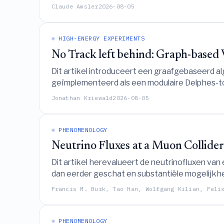
Claude Amsler
2026-08-05
⚛️ HIGH-ENERGY EXPERIMENTS
No Track left behind: Graph-based V
Dit artikel introduceert een graafgebaseerd al
geïmplementeerd als een modulaire Delphes-to
gevoeligheidsprojecties voor exotische Higgs
Jonathan Kriewald
2026-08-05
⚛️ PHENOMENOLOGY
Neutrino Fluxes at a Muon Collider
Dit artikel herevalueert de neutrinofluxen van
dan eerder geschat en substantiële mogelijkhe
interacties in forward detectoren.
Francis M. Burk, Tao Han, Wolfgang Kilian, Feli
⚛️ PHENOMENOLOGY