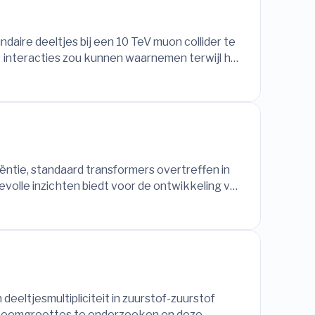
daire deeltjes bij een 10 TeV muon collider te
9
interacties zou kunnen waarnemen terwijl het
iëntie, standaard transformers overtreffen in
volle inzichten biedt voor de ontwikkeling van
deeltjesmultipliciteit in zuurstof-zuurstof
ysteemgroottes te onderzoeken en deze