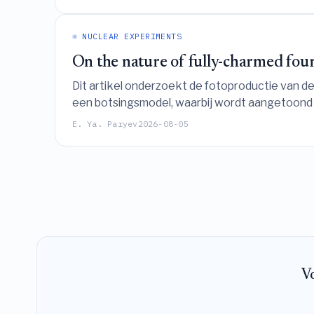
⚛️ NUCLEAR EXPERIMENTS
On the nature of fully-charmed four
Dit artikel onderzoekt de fotoproductie van d
een botsingsmodel, waarbij wordt aangetoond da
structuur ervan (compacte tetraquark, molecuu
E. Ya. Paryev
2026-08-05
elektron-ion-colliders.
Vo