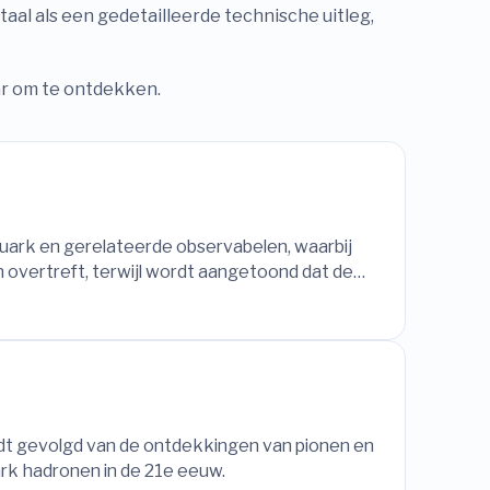
aal als een gedetailleerde technische uitleg,
ar om te ontdekken.
uark en gerelateerde observabelen, waarbij
 overtreft, terwijl wordt aangetoond dat de
isie voor toekomstige collider-experimenten
ordt gevolgd van de ontdekkingen van pionen en
rk hadronen in de 21e eeuw.