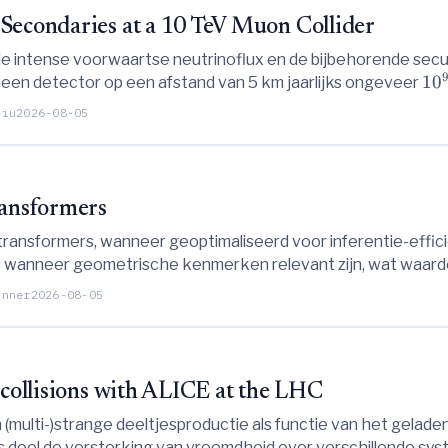
Secondaries at a 10 TeV Muon Collider
de intense voorwaartse neutrinoflux en de bijbehorende secun
1
0
een detector op een afstand van 5 km jaarlijks ongeveer
model, zoals zware neutrale leptonen, mogelijk maakt.
Liu
2026-08-05
ransformers
 transformers, wanneer geoptimaliseerd voor inferentie-effic
s wanneer geometrische kenmerken relevant zijn, wat waarde
inner
2026-08-05
 collisions with ALICE at the LHC
(multi-)strange deeltjesproductie als functie van het geladen 
ls doel de versterking van vreemdheid over verschillende s