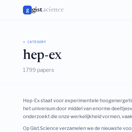
gist
.science
g
⚛️ CATEGORY
hep-ex
1799 papers
Hep-Ex staat voor experimentele hoogenergetisc
het universum door middel van enorme deeltjesv
onderzoekt die onze werkelijkheid vormen, vaak
Op Gist.Science verzamelen we de nieuwste voorp