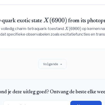
(
6900
)
X
-quark exotic state
from its photopr
(
6900
)
e volledig charm-tetraquark-toestand
op kernen na
X
t specifieke observabelen zoals excitatiefuncties en transpa
l of gemengd) en dus kunnen helpen bij het bepalen van de a
Volgende →
nd je deze uitleg goed? Ontvang de beste elke we