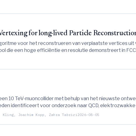
ertexing for long-lived Particle Reconstructio
goritme voor het reconstrueren van verplaatste vertices uit 
ol die een hoge efficiëntie en resolutie demonstreert in F
-vertakkingsfracties mogelijk te maken.
 een 10 TeV-muoncollider met behulp van het nieuwste ontwerp
den identificeert voor onderzoek naar QCD, elektrozwakke in
x Kling, Joachim Kopp, Zahra Tabrizi
2026-08-05