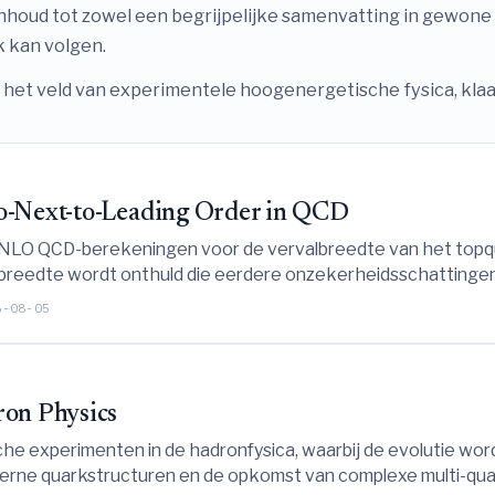
inhoud tot zowel een begrijpelijke samenvatting in gewone t
 kan volgen.
t het veld van experimentele hoogenergetische fysica, kla
to-Next-to-Leading Order in QCD
NNNLO QCD-berekeningen voor de vervalbreedte van het topq
albreedte wordt onthuld die eerdere onzekerheidsschattingen
iveau van de per-mille, waarmee de vereiste theoretische prec
6-08-05
ron Physics
ische experimenten in de hadronfysica, waarbij de evolutie w
nterne quarkstructuren en de opkomst van complexe multi-qua