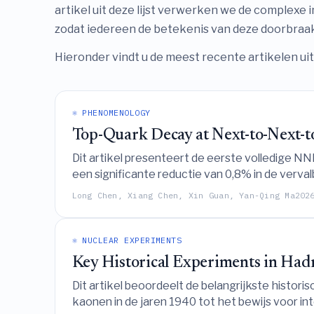
artikel uit deze lijst verwerken we de complexe 
zodat iedereen de betekenis van deze doorbraak
Hieronder vindt u de meest recente artikelen ui
⚛️ PHENOMENOLOGY
Top-Quark Decay at Next-to-Next-
Dit artikel presenteert de eerste volledige 
een significante reductie van 0,8% in de verv
W-heliciteitsfracties stabiel blijven op het n
Long Chen, Xiang Chen, Xin Guan, Yan-Qing Ma
202
wordt vastgesteld.
⚛️ NUCLEAR EXPERIMENTS
Key Historical Experiments in Had
Dit artikel beoordeelt de belangrijkste histor
kaonen in de jaren 1940 tot het bewijs voor i