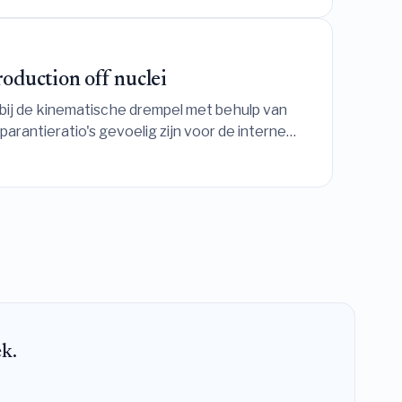
oduction off nuclei
bij de kinematische drempel met behulp van
rantieratio's gevoelig zijn voor de interne
ard ervan in toekomstige experimenten bij
ek.