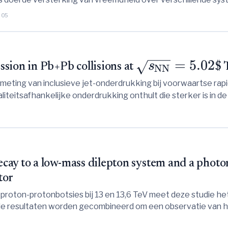
 van Monte Carlo-modellen.
-05
=
5.02
s
sion in Pb+Pb collisions at
$ 
NN
eting van inclusieve jet-onderdrukking bij voorwaartse rapid
aliteitsafhankelijke onderdrukking onthult die sterker is in d
kingen worden opgelegd aan mechanismen van parton-energie
ay to a low-mass dilepton system and a photon
tor
oton-protonbotsies bij 13 en 13,6 TeV meet deze studie het
de resultaten worden gecombineerd om een observatie van he
t de voorspellingen van het Standaardmodel.