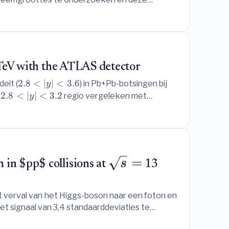
TeV with the ATLAS detector
2.8
<
∣
∣
<
3.6
eit (
) in Pb+Pb-botsingen bij
y
2.8
<
∣
∣
<
3.2
e
regio vergeleken met
y
verlies.
=
s
 in $pp$ collisions at
13
 verval van het Higgs-boson naar een foton en
t signaal van 3,4 standaarddeviaties te