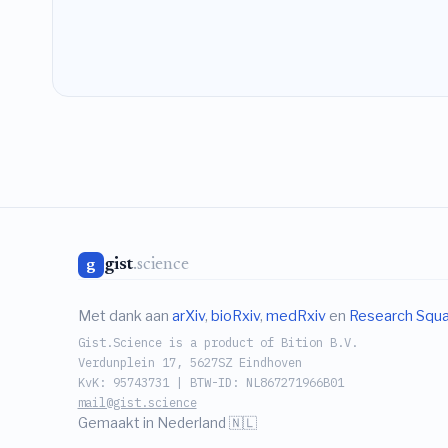
gist
.science
g
Met dank aan
arXiv
,
bioRxiv
,
medRxiv
en
Research Squ
Gist.Science is a product of Bition B.V.
Verdunplein 17, 5627SZ Eindhoven
KvK: 95743731 | BTW-ID: NL867271966B01
mail@gist.science
Gemaakt in Nederland 🇳🇱