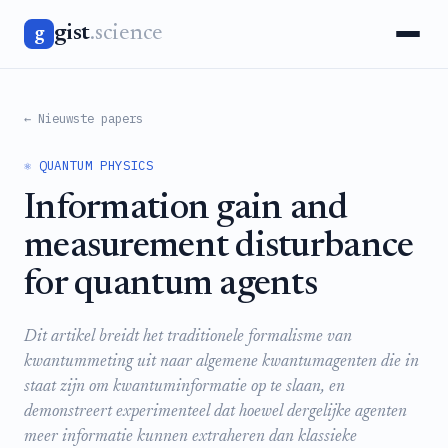
gist
.science
g
← Nieuwste papers
⚛️ QUANTUM PHYSICS
Information gain and
measurement disturbance
for quantum agents
Dit artikel breidt het traditionele formalisme van
kwantummeting uit naar algemene kwantumagenten die in
staat zijn om kwantuminformatie op te slaan, en
demonstreert experimenteel dat hoewel dergelijke agenten
meer informatie kunnen extraheren dan klassieke