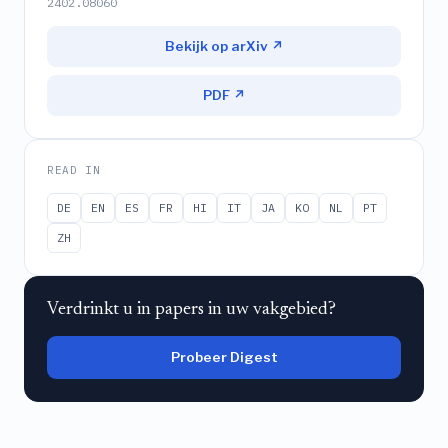
2402.08060
Bekijk op arXiv ↗
PDF ↗
READ IN
DE
EN
ES
FR
HI
IT
JA
KO
NL
PT
ZH
Verdrinkt u in papers in uw vakgebied?
Probeer Digest