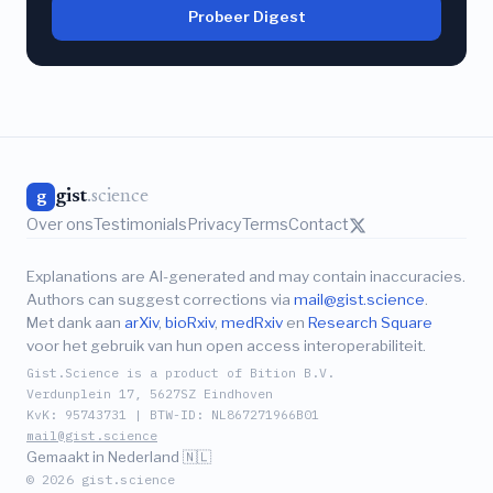
Probeer Digest
gist
.science
g
Over ons
Testimonials
Privacy
Terms
Contact
Explanations are AI-generated and may contain inaccuracies.
Authors can suggest corrections via
mail@gist.science
.
Met dank aan
arXiv
,
bioRxiv
,
medRxiv
en
Research Square
voor het gebruik van hun open access interoperabiliteit.
Gist.Science is a product of Bition B.V.
Verdunplein 17, 5627SZ Eindhoven
KvK: 95743731 | BTW-ID: NL867271966B01
mail@gist.science
Gemaakt in Nederland 🇳🇱
© 2026 gist.science