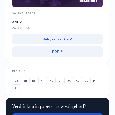
SOURCE PAPER
arXiv
2403.11355
Bekijk op arXiv ↗
PDF ↗
READ IN
DE
EN
ES
FR
HI
IT
JA
KO
NL
PT
ZH
Verdrinkt u in papers in uw vakgebied?