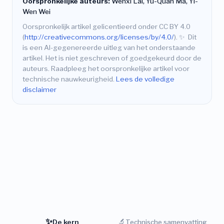
Oorspronkelijke auteurs:
Wenxi Lai, Yu-Quan Ma, Yi-
Wen Wei
Oorspronkelijk artikel gelicentieerd onder CC BY 4.0
(
http://creativecommons.org/licenses/by/4.0/
).
✨
Dit
is een AI-gegenereerde uitleg van het onderstaande
artikel. Het is niet geschreven of goedgekeurd door de
auteurs. Raadpleeg het oorspronkelijke artikel voor
technische nauwkeurigheid.
Lees de volledige
disclaimer
✨
🔬
De kern
Technische samenvatting