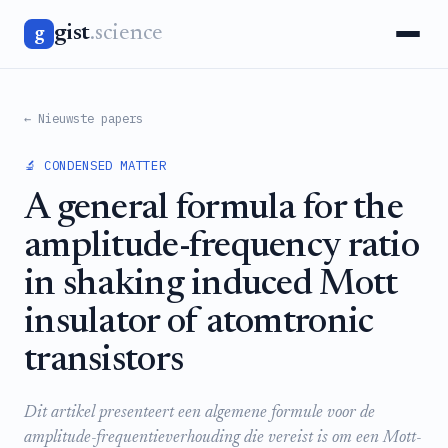
gist
.science
g
← Nieuwste papers
🔬 CONDENSED MATTER
A general formula for the
amplitude-frequency ratio
in shaking induced Mott
insulator of atomtronic
transistors
Dit artikel presenteert een algemene formule voor de
amplitude-frequentieverhouding die vereist is om een Mott-