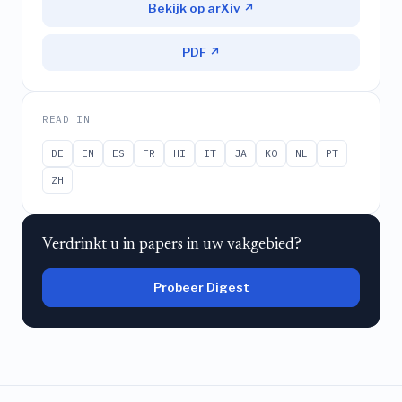
Bekijk op arXiv ↗
PDF ↗
READ IN
DE
EN
ES
FR
HI
IT
JA
KO
NL
PT
ZH
Verdrinkt u in papers in uw vakgebied?
Probeer Digest