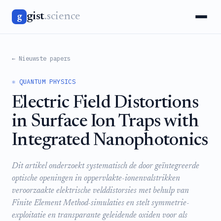
gist
.science
g
← Nieuwste papers
⚛️ QUANTUM PHYSICS
Electric Field Distortions
in Surface Ion Traps with
Integrated Nanophotonics
Dit artikel onderzoekt systematisch de door geïntegreerde
optische openingen in oppervlakte-ionenvalstrikken
veroorzaakte elektrische velddistorsies met behulp van
Finite Element Method-simulaties en stelt symmetrie-
exploitatie en transparante geleidende oxiden voor als