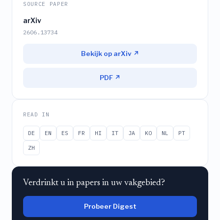
SOURCE PAPER
arXiv
2606.13734
Bekijk op arXiv ↗
PDF ↗
READ IN
DE
EN
ES
FR
HI
IT
JA
KO
NL
PT
ZH
Verdrinkt u in papers in uw vakgebied?
Probeer Digest