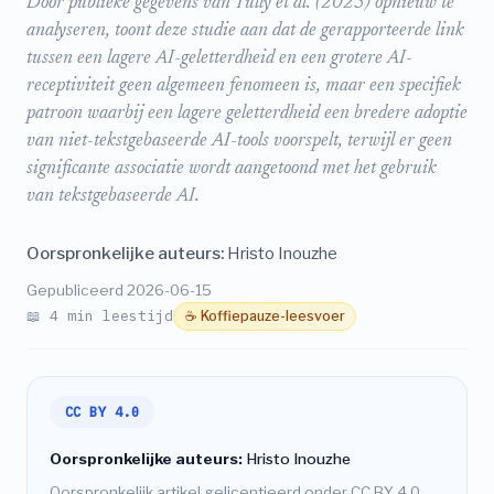
Door publieke gegevens van Tully et al. (2025) opnieuw te
analyseren, toont deze studie aan dat de gerapporteerde link
tussen een lagere AI-geletterdheid en een grotere AI-
receptiviteit geen algemeen fenomeen is, maar een specifiek
patroon waarbij een lagere geletterdheid een bredere adoptie
van niet-tekstgebaseerde AI-tools voorspelt, terwijl er geen
significante associatie wordt aangetoond met het gebruik
van tekstgebaseerde AI.
Oorspronkelijke auteurs:
Hristo Inouzhe
Gepubliceerd 2026-06-15
📖 4 min leestijd
☕ Koffiepauze-leesvoer
CC BY 4.0
Oorspronkelijke auteurs:
Hristo Inouzhe
Oorspronkelijk artikel gelicentieerd onder CC BY 4.0