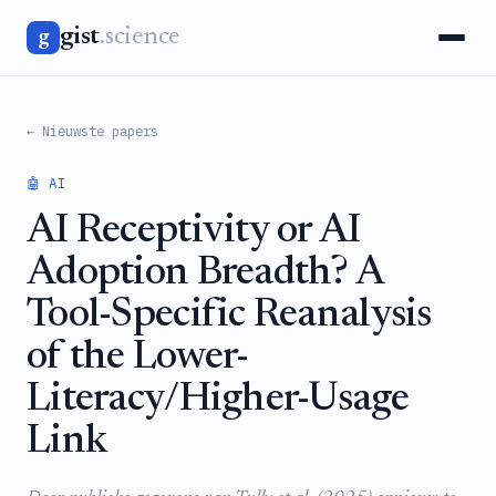
gist
.science
g
← Nieuwste papers
🤖 AI
AI Receptivity or AI
Adoption Breadth? A
Tool-Specific Reanalysis
of the Lower-
Literacy/Higher-Usage
Link