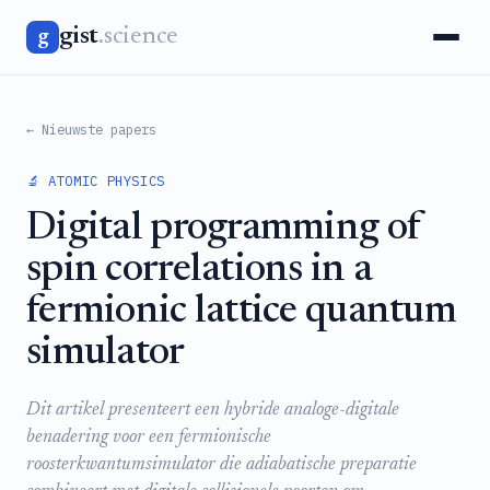
gist
.science
g
← Nieuwste papers
🔬 ATOMIC PHYSICS
Digital programming of
spin correlations in a
fermionic lattice quantum
simulator
Dit artikel presenteert een hybride analoge-digitale
benadering voor een fermionische
roosterkwantumsimulator die adiabatische preparatie