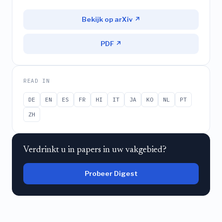
Bekijk op arXiv ↗
PDF ↗
READ IN
DE
EN
ES
FR
HI
IT
JA
KO
NL
PT
ZH
Verdrinkt u in papers in uw vakgebied?
Probeer Digest