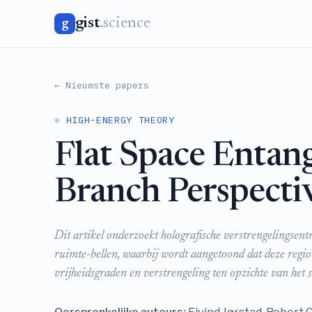
gist
.science
g
← Nieuwste papers
⚛️ HIGH-ENERGY THEORY
Flat Space Entan
Branch Perspecti
Dit artikel onderzoekt holografische verstrengelingsen
ruimte-bellen, waarbij wordt aangetoond dat deze regio
vrijheidsgraden en verstrengeling ten opzichte van het