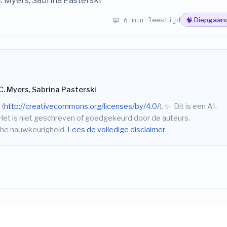
C. Myers, Sabrina Pasterski
📖 6 min leestijd
🧠 Diepgaan
C. Myers, Sabrina Pasterski
 (
http://creativecommons.org/licenses/by/4.0/
).
✨
Dit is een AI-
Het is niet geschreven of goedgekeurd door de auteurs.
sche nauwkeurigheid.
Lees de volledige disclaimer