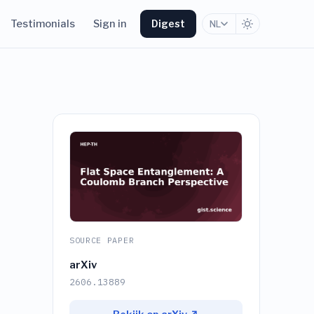
Testimonials
Sign in
Digest
NL
SOURCE PAPER
arXiv
2606.13889