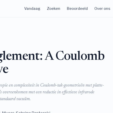
Vandaag
Zoeken
Beoordeeld
Over ons
glement: A Coulomb
ve
tropie en complexiteit in Coulomb-tak-geometrieën met platte-
's overeenkomen met een reductie in effectieve infrarode
 standaard vacuüm.