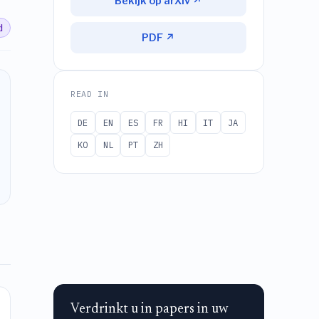
Bekijk op arXiv ↗
d
PDF ↗
READ IN
DE
EN
ES
FR
HI
IT
JA
KO
NL
PT
ZH
Verdrinkt u in papers in uw