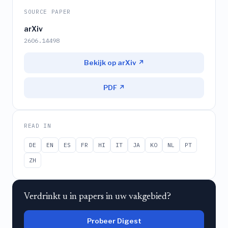
SOURCE PAPER
arXiv
2606.14498
Bekijk op arXiv ↗
PDF ↗
READ IN
DE
EN
ES
FR
HI
IT
JA
KO
NL
PT
ZH
Verdrinkt u in papers in uw vakgebied?
Probeer Digest