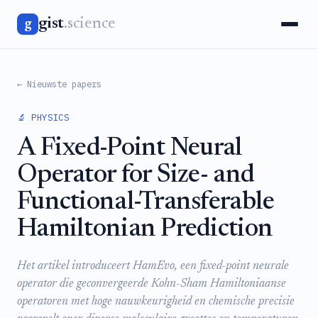
gist
.science
g
← Nieuwste papers
🔬 PHYSICS
A Fixed-Point Neural
Operator for Size- and
Functional-Transferable
Hamiltonian Prediction
Het artikel introduceert HamEvo, een fixed-point neurale
operator die geconvergeerde Kohn-Sham Hamiltoniaanse
operatoren met hoge nauwkeurigheid en chemische precisie