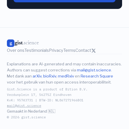
gist
.science
g
Over ons
Testimonials
Privacy
Terms
Contact
Explanations are AI-generated and may contain inaccuracies.
Authors can suggest corrections via
mail@gist.science
.
Met dank aan
arXiv
,
bioRxiv
,
medRxiv
en
Research Square
voor het gebruik van hun open access interoperabiliteit.
Gist.Science is a product of Bition B.V.
Verdunplein 17, 5627SZ Eindhoven
KvK: 95743731 | BTW-ID: NL867271966B01
mail@gist.science
Gemaakt in Nederland 🇳🇱
© 2026 gist.science