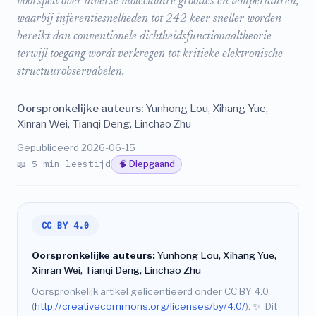
voorspelt over diverse moleculaire groottes en temperaturen,
waarbij inferentiesnelheden tot 242 keer sneller worden
bereikt dan conventionele dichtheidsfunctionaaltheorie
terwijl toegang wordt verkregen tot kritieke elektronische
structuurobservabelen.
Oorspronkelijke auteurs:
Yunhong Lou, Xihang Yue,
Xinran Wei, Tianqi Deng, Linchao Zhu
Gepubliceerd 2026-06-15
📖 5 min leestijd
🧠 Diepgaand
CC BY 4.0
Oorspronkelijke auteurs:
Yunhong Lou, Xihang Yue,
Xinran Wei, Tianqi Deng, Linchao Zhu
Oorspronkelijk artikel gelicentieerd onder CC BY 4.0
(
http://creativecommons.org/licenses/by/4.0/
).
✨
Dit