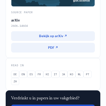
SOURCE PAPER
arXiv
2606.14604
Bekijk op arXiv ↗
PDF ↗
READ IN
DE
EN
ES
FR
HI
IT
JA
KO
NL
PT
ZH
Verdrinkt u in papers in uw vakgebied?