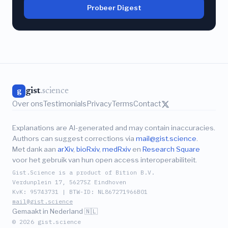
Probeer Digest
gist
.science
g
Over ons
Testimonials
Privacy
Terms
Contact
Explanations are AI-generated and may contain inaccuracies.
Authors can suggest corrections via
mail@gist.science
.
Met dank aan
arXiv
,
bioRxiv
,
medRxiv
en
Research Square
voor het gebruik van hun open access interoperabiliteit.
Gist.Science is a product of Bition B.V.
Verdunplein 17, 5627SZ Eindhoven
KvK: 95743731 | BTW-ID: NL867271966B01
mail@gist.science
Gemaakt in Nederland 🇳🇱
© 2026 gist.science