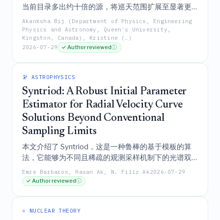
当前目录多出约十倍的源，将巡天范围扩展至显著更
5.5
∼
1
0
低质量的星系（
），并发现数千个
M
M
HI
⊙
Akanksha Bij (Department of Physics, Engineering
大质量高红移巨星，从而彻底变革中性氢星系的普查
Physics and Astronomy, Queen's University,
Kingston, Canada), Kristine (…)
工作，以更好地理解星系气体储库的演化。
2026-07-29
✓ Author reviewed
ⓘ
🔭 ASTROPHYSICS
Syntriod: A Robust Initial Parameter
Estimator for Radial Velocity Curve
Solutions Beyond Conventional
Sampling Limits
本文介绍了 Syntriod，这是一种鲁棒的基于模板的算
法，它能够为不同且稀疏的观测采样机制下的光谱双
星提供可靠的初始轨道参数估计，其性能优于经典的
Emre Barbaros, Hasan Ak, N. Filiz Ak
2026-07-29
周期搜索技术，并可作为现代轨道拟合流水线有效的
✓ Author reviewed
ⓘ
预求解器。
⚛️ NUCLEAR THEORY