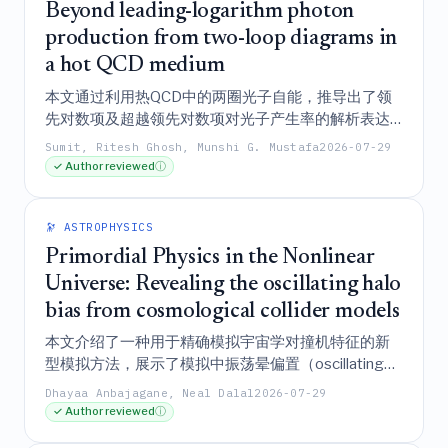
Beyond leading-logarithm photon
production from two-loop diagrams in
a hot QCD medium
本文通过利用热QCD中的两圈光子自能，推导出了领
先对数项及超越领先对数项对光子产生率的解析表达
式，并证实了其与动力学理论计算的一致性，从而研
Sumit, Ritesh Ghosh, Munshi G. Mustafa
2026-07-29
究了夸克-胶子等离子体中的高能光子产生。
✓ Author reviewed
ⓘ
🔭 ASTROPHYSICS
Primordial Physics in the Nonlinear
Universe: Revealing the oscillating halo
bias from cosmological collider models
本文介绍了一种用于精确模拟宇宙学对撞机特征的新
型模拟方法，展示了模拟中振荡晕偏置（oscillating
halo bias）的首次测量结果，并证明其随质量变化的
Dhayaa Anbajagane, Neal Dalal
2026-07-29
振幅和相位是探测原始高能物理的一种稳健且独特的
✓ Author reviewed
ⓘ
手段，且该手段与观测系统误差相区别。