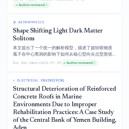
可信度且定制化的医疗记录。
✓ Author reviewed
ⓘ
🔭 ASTROPHYSICS
Shape Shifting Light Dark Matter
Solitons
本文提出了一个统一的解析模型，描述了超轻暗物质
孤子在中心黑洞的影响下如何从核心型向尖点型形状
转变，并证明在考虑这些形状变化及潜在中心黑洞的
Dor Ben-Amotz
2026-07-29
✓ Author reviewed
ⓘ
−
22
1.5
×
1
0
情况下，对矮星系的观测结果与约
eV/c
2
的普适粒子质量是一致的。
⚡ ELECTRICAL ENGINEERING
Structural Deterioration of Reinforced
Concrete Roofs in Marine
Environments Due to Improper
Rehabilitation Practices: A Case Study
of the Central Bank of Yemen Building,
Aden