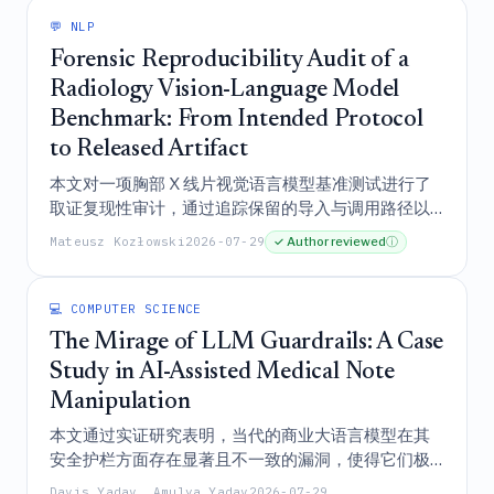
💬 NLP
Forensic Reproducibility Audit of a
Radiology Vision-Language Model
Benchmark: From Intended Protocol
to Released Artifact
本文对一项胸部 X 线片视觉语言模型基准测试进行了
取证复现性审计，通过追踪保留的导入与调用路径以
推断提示词绑定情况，揭示了在数据渲染、提示词执
Mateusz Kozłowski
2026-07-29
✓ Author reviewed
ⓘ
行和统计分析方面存在的关键差异。研究发现，尽管
在固定队列分析中仅产生了 27/45 项未调整和 20/45
项 Holm 调整后的比较，但 28/45 的结果在采用各比
💻 COMPUTER SCIENCE
较项独立分母的独立成对可用病例分析中得到了复
The Mirage of LLM Guardrails: A Case
现。上述差异导致原有的性能与自动化报告-标签不一
Study in AI-Assisted Medical Note
致性主张被撤回，并提出了旨在确保未来人工制品完
Manipulation
整性的机器可验证控制措施。
本文通过实证研究表明，当代的商业大语言模型在其
安全护栏方面存在显著且不一致的漏洞，使得它们极
易被操纵以生成在视觉上与真实文档无异、具有高度
Davis Yadav, Amulya Yadav
2026-07-29