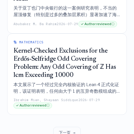
关于亚丁也门中央银行的这一案例研究表明，不当的
屋顶修复（特别是过多的叠加层累积）显著加速了海
洋环境下的结构退化，但通过材料移除和排水改善进
Abubaker M. Ba Rahim
2026-07-29
✓ Author reviewed
ⓘ
行的战略性载荷削减，通过将柱载荷降低近59%，成
功缓解了这些风险。
🔢 MATHEMATICS
Kernel-Checked Exclusions for the
Erdős-Selfridge Odd Covering
Problem: Any Odd Covering of ℤ Has
lcm Exceeding 10000
本文展示了一个经过完全内核验证的 Lean 4 正式化证
明，该证明表明，任何由大于 1 的互异奇数模组成的
整数有限覆盖，其最小公倍数必超过 10,000，从而在
Ibrahim Mian, Shayaan Siddique
2026-07-29
不依赖未经验证的计算求解器的情况下，为埃尔德什-
✓ Author reviewed
ⓘ
塞尔迪奇奇数覆盖问题建立了一个机械化认证的排除
结论。
下一页 →