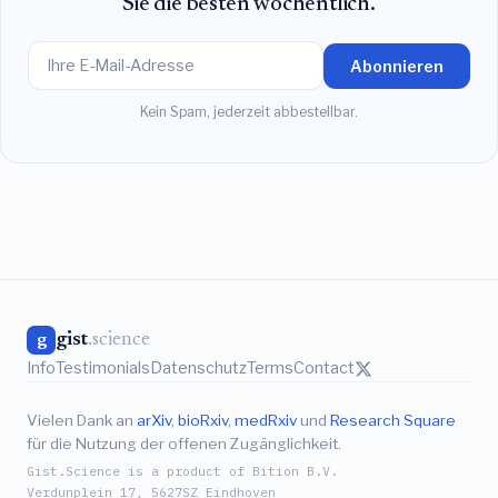
Sie die besten wöchentlich.
Abonnieren
Kein Spam, jederzeit abbestellbar.
gist
.science
g
Info
Testimonials
Datenschutz
Terms
Contact
Vielen Dank an
arXiv
,
bioRxiv
,
medRxiv
und
Research Square
für die Nutzung der offenen Zugänglichkeit.
Gist.Science is a product of Bition B.V.
Verdunplein 17, 5627SZ Eindhoven