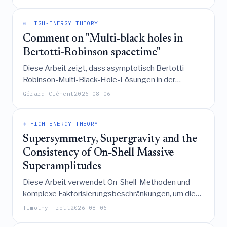
Wärmebad, unter Verwendung numerischer
Oberflächenoptimierung und zufälliger
Tensornetzwerke, um einen Phasenübergang
⚛️ HIGH-ENERGY THEORY
aufzuzeigen und zu demonstrieren, dass
Comment on "Multi-black holes in
Quantenfelder im Bulk eine negative Korrektur zur
Bertotti-Robinson spacetime"
gegenseitigen Information induzieren, wodurch der
Diese Arbeit zeigt, dass asymptotisch Bertotti-
geometrische Beitrag den Gesamtwert übersteigt.
Robinson-Multi-Black-Hole-Lösungen in der
Einstein-Maxwell-Theorie unter Verwendung von
Gérard Clément
2026-08-06
dreidimensionalen Sigma-Modell-Techniken
konstruiert werden können, wodurch die
Notwendigkeit des Monodromie-Matrix-Ansatzes
⚛️ HIGH-ENERGY THEORY
vermieden wird.
Supersymmetry, Supergravity and the
Consistency of On-Shell Massive
Superamplitudes
Diese Arbeit verwendet On-Shell-Methoden und
komplexe Faktorisierungsbeschränkungen, um die
Struktur und Kopplungen massiver Supermultipletts
Timothy Trott
2026-08-06
abzuleiten, zu zeigen, dass masselose Helizitäts-
3/2-Teilchen Supergravitationation erfordern, und die