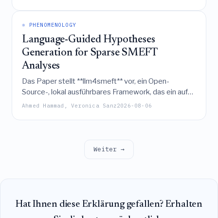
Skalierungsgesetz folgt, das durch eine Standard-
Konforme-Feldtheorie-Formel mit einer durch starke
⚛️ PHENOMENOLOGY
Wechselwirkungen signifikant erhöhten effektiven
Language-Guided Hypotheses
zentralen Ladung beschrieben wird.
Generation for Sparse SMEFT
Analyses
Das Paper stellt **llm4smeft** vor, ein Open-
Source-, lokal ausführbares Framework, das ein auf
Literatur feinabgestimmtes Sprachmodell mit
Ahmed Hammad, Veronica Sanz
2026-08-06
Retrieval-Augmented Generation kombiniert, um die
Auswahl relevanter SMEFT-Operatoren und deren
Fisher-Information für spärliche globale Fits zu
automatisieren und dadurch die Abhängigkeit von
Weiter →
manuellem theoretischem Verständnis zu verringern.
Hat Ihnen diese Erklärung gefallen? Erhalten