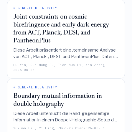
Ladungen von 2d SCFTs abgeleitet werden, die aus
⚛️ GENERAL RELATIVITY
=
4
der Kompaktifizierung von
N
SYM auf
punktierten Riemannschen Flächen resultieren.
Joint constraints on cosmic
birefringence and early dark energy
from ACT, Planck, DESI, and
PantheonPlus
Diese Arbeit präsentiert eine gemeinsame Analyse
von ACT-, Planck-, DESI- und PantheonPlus-Daten,
um die durch frühe dunkle Energie induzierte
Lu Yin, Guo-Hong Du, Tian-Nuo Li, Xin Zhang
kosmische Birefringence einzugrenzen, wobei
2026-08-06
festgestellt wird, dass der kombinierte Datensatz
≈
76
,
9
eine höhere Hubble-Konstante (
H
0
⚛️ GENERAL RELATIVITY
km/s/Mpc) und einen signifikanten Anteil an früher
≈
0
,
23
dunkler Energie (
) stützt.
f
Boundary mutual information in
EDE
double holography
Diese Arbeit untersucht die Rand-gegenseitige
Information in einem Doppel-Holographie-Setup der
AdS
-Gravitation, gekoppelt an ein flaches
3
Yuxuan Liu, Yi Ling, Zhuo-Yu Xian
2026-08-06