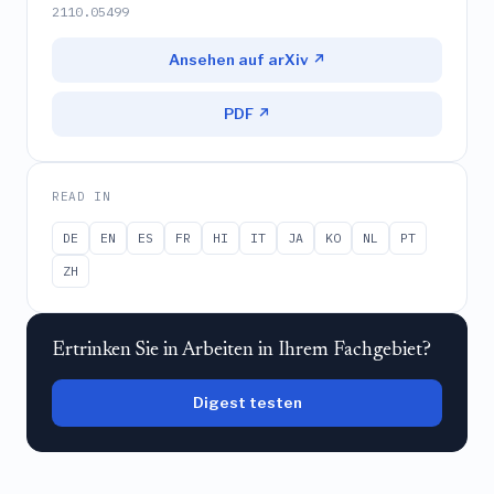
2110.05499
Ansehen auf arXiv ↗
PDF ↗
READ IN
DE
EN
ES
FR
HI
IT
JA
KO
NL
PT
ZH
Ertrinken Sie in Arbeiten in Ihrem Fachgebiet?
Digest testen