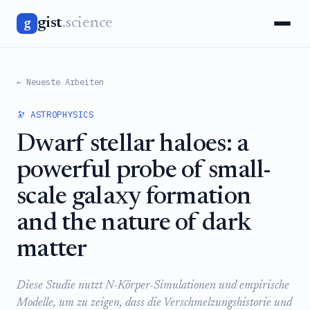
gist
.science
g
← Neueste Arbeiten
🔭 ASTROPHYSICS
Dwarf stellar haloes: a
powerful probe of small-
scale galaxy formation
and the nature of dark
matter
Diese Studie nutzt N-Körper-Simulationen und empirische
Modelle, um zu zeigen, dass die Verschmelzungshistorie und