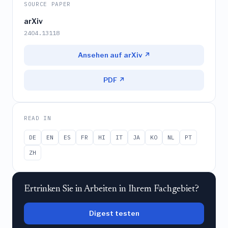
SOURCE PAPER
arXiv
2404.13118
Ansehen auf arXiv ↗
PDF ↗
READ IN
DE
EN
ES
FR
HI
IT
JA
KO
NL
PT
ZH
Ertrinken Sie in Arbeiten in Ihrem Fachgebiet?
Digest testen