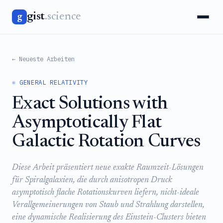
gist
.science
g
← Neueste Arbeiten
⚛️ GENERAL RELATIVITY
Exact Solutions with
Asymptotically Flat
Galactic Rotation Curves
Diese Arbeit präsentiert neue exakte Raumzeit-Lösungen
für Spiralgalaxien, die durch anisotropen Druck
asymptotisch flache Rotationskurven liefern, nicht-ideale
Verallgemeinerungen von Staub und Strahlung darstellen,
eine dynamische Realisierung des Einstein-Clusters bieten