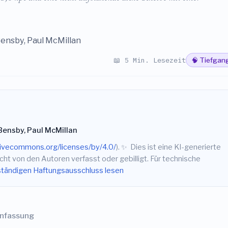
ensby, Paul McMillan
📖 5 Min. Lesezeit
🧠 Tiefgan
Bensby, Paul McMillan
tivecommons.org/licenses/by/4.0/
).
✨
Dies ist eine KI-generierte
ht von den Autoren verfasst oder gebilligt. Für technische
ständigen Haftungsausschluss lesen
nfassung