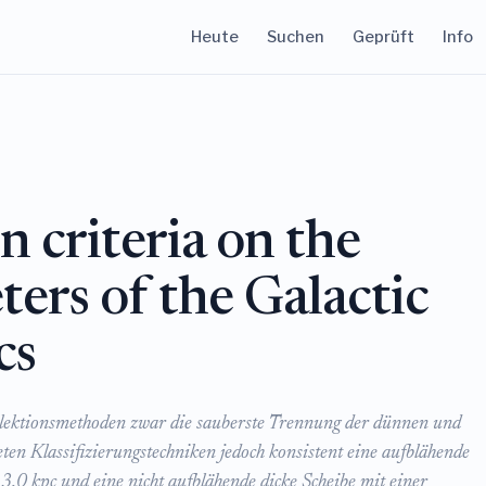
Heute
Suchen
Geprüft
Info
n criteria on the
ters of the Galactic
cs
 Selektionsmethoden zwar die sauberste Trennung der dünnen und
eten Klassifizierungstechniken jedoch konsistent eine aufblähende
3,0 kpc und eine nicht aufblähende dicke Scheibe mit einer