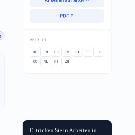
Ansehen auf arXiv ↗
PDF ↗
g
READ IN
DE
EN
ES
FR
HI
IT
JA
KO
NL
PT
ZH
Ertrinken Sie in Arbeiten in