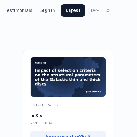
Testimonials
Sign in
Digest
DE
SOURCE PAPER
arXiv
2511.10092