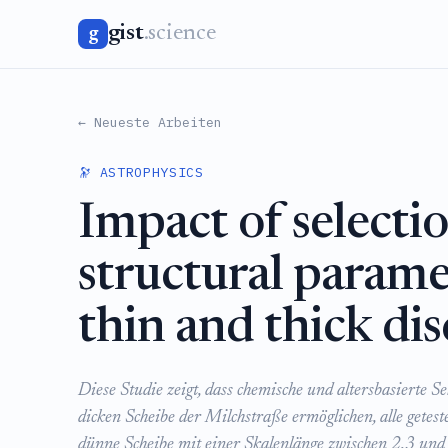
gist
.science
g
← Neueste Arbeiten
🔭 ASTROPHYSICS
Impact of selectio
structural parame
thin and thick dis
Diese Studie zeigt, dass chemische und altersbasierte
dicken Scheibe der Milchstraße ermöglichen, alle getest
dünne Scheibe mit einer Skalenlänge zwischen 2,3 und 