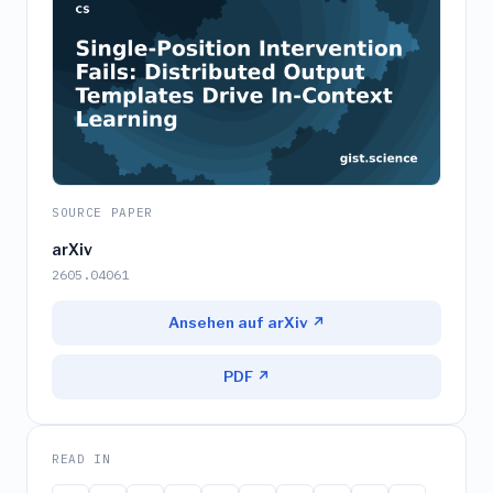
SOURCE PAPER
arXiv
2605.04061
Ansehen auf arXiv ↗
PDF ↗
READ IN