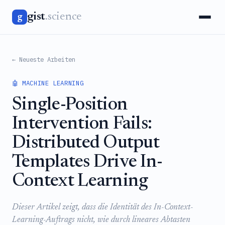
gist
.science
g
← Neueste Arbeiten
🤖 MACHINE LEARNING
Single-Position
Intervention Fails:
Distributed Output
Templates Drive In-
Context Learning
Dieser Artikel zeigt, dass die Identität des In-Context-
Learning-Auftrags nicht, wie durch lineares Abtasten