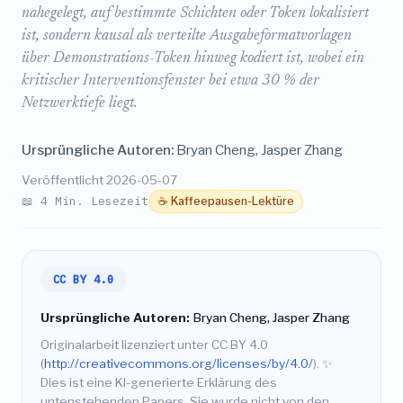
nahegelegt, auf bestimmte Schichten oder Token lokalisiert
ist, sondern kausal als verteilte Ausgabeformatvorlagen
über Demonstrations-Token hinweg kodiert ist, wobei ein
kritischer Interventionsfenster bei etwa 30 % der
Netzwerktiefe liegt.
Ursprüngliche Autoren:
Bryan Cheng, Jasper Zhang
Veröffentlicht 2026-05-07
📖 4 Min. Lesezeit
☕ Kaffeepausen-Lektüre
CC BY 4.0
Ursprüngliche Autoren:
Bryan Cheng, Jasper Zhang
Originalarbeit lizenziert unter CC BY 4.0
(
http://creativecommons.org/licenses/by/4.0/
).
✨
Dies ist eine KI-generierte Erklärung des
untenstehenden Papers. Sie wurde nicht von den