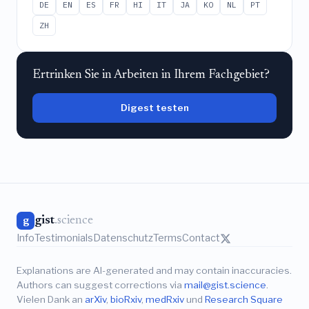
DE
EN
ES
FR
HI
IT
JA
KO
NL
PT
ZH
Ertrinken Sie in Arbeiten in Ihrem Fachgebiet?
Digest testen
gist
.science
g
Info
Testimonials
Datenschutz
Terms
Contact
Explanations are AI-generated and may contain inaccuracies.
Authors can suggest corrections via
mail@gist.science
.
Vielen Dank an
arXiv
,
bioRxiv
,
medRxiv
und
Research Square