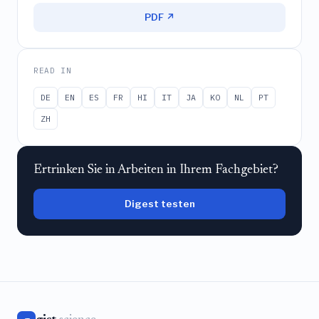
PDF ↗
READ IN
DE
EN
ES
FR
HI
IT
JA
KO
NL
PT
ZH
Ertrinken Sie in Arbeiten in Ihrem Fachgebiet?
Digest testen