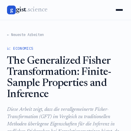
gist
.science
g
← Neueste Arbeiten
📈 ECONOMICS
The Generalized Fisher
Transformation: Finite-
Sample Properties and
Inference
Diese Arbeit zeigt, dass die verallgemeinerte Fisher-
Transformation (GFT) im Vergleich zu traditionellen
Methoden überlegene Eigenschaften für die Inferenz in