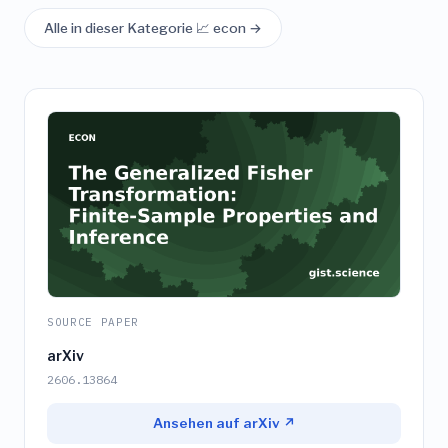
Alle in dieser Kategorie 📈 econ →
SOURCE PAPER
arXiv
2606.13864
Ansehen auf arXiv ↗