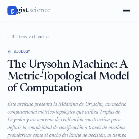
gist
.science
g
← Últimos artículos
🧬 BIOLOGY
The Urysohn Machine: A
Metric-Topological Model
of Computation
Este artículo presenta la Máquina de Urysohn, un modelo
computacional métrico-topológico que utiliza Triplas de
Urysohn y un teorema de realización constructiva para
definir la complejidad de clasificación a través de medidas
geométricas como el ancho del límite de decisión, al tiempo