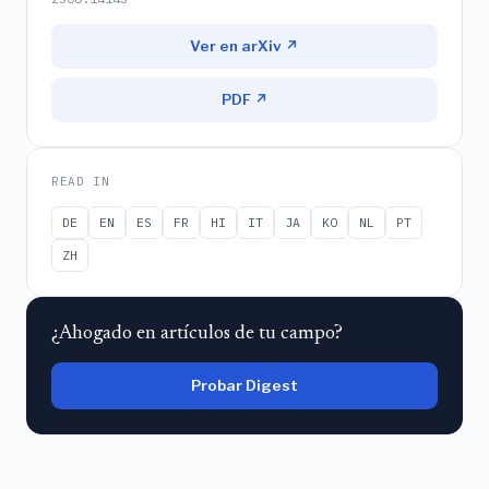
Ver en arXiv ↗
PDF ↗
READ IN
DE
EN
ES
FR
HI
IT
JA
KO
NL
PT
ZH
¿Ahogado en artículos de tu campo?
Probar Digest