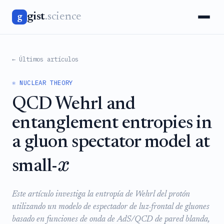
gist
.science
g
← Últimos artículos
⚛️ NUCLEAR THEORY
QCD Wehrl and
entanglement entropies in
a gluon spectator model at
x
small-
Este artículo investiga la entropía de Wehrl del protón
utilizando un modelo de espectador de luz-frontal de gluones
basado en funciones de onda de AdS/QCD de pared blanda,