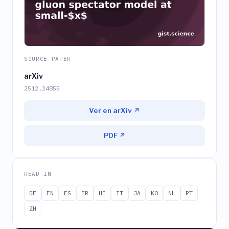
SOURCE PAPER
arXiv
2512.24855
Ver en arXiv ↗
PDF ↗
READ IN
DE
EN
ES
FR
HI
IT
JA
KO
NL
PT
ZH