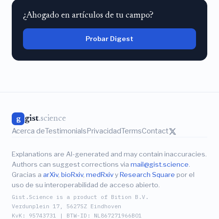
¿Ahogado en artículos de tu campo?
Probar Digest
gist
.science
g
Acerca de
Testimonials
Privacidad
Terms
Contact
Explanations are AI-generated and may contain inaccuracies.
Authors can suggest corrections via
mail@gist.science
.
Gracias a
arXiv
,
bioRxiv
,
medRxiv
y
Research Square
por el
uso de su interoperabilidad de acceso abierto.
Gist.Science is a product of Bition B.V.
Verdunplein 17, 5627SZ Eindhoven
KvK: 95743731 | BTW-ID: NL867271966B01