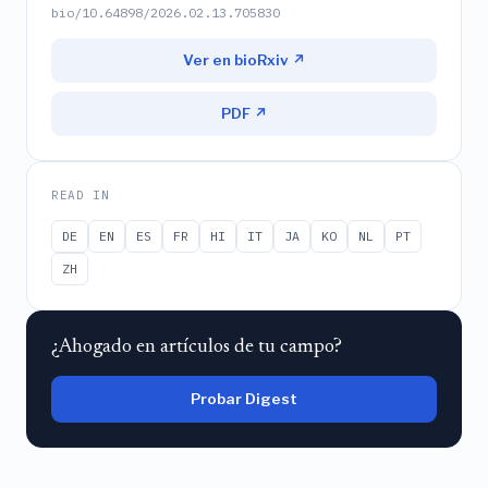
bio/10.64898/2026.02.13.705830
Ver en bioRxiv ↗
PDF ↗
READ IN
DE
EN
ES
FR
HI
IT
JA
KO
NL
PT
ZH
¿Ahogado en artículos de tu campo?
Probar Digest