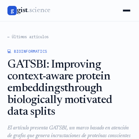
gist
.science
g
← Últimos artículos
💻 BIOINFORMATICS
GATSBI: Improving
context-aware protein
embeddingsthrough
biologically motivated
data splits
El artículo presenta GATSBI, un marco basado en atención
de grafos que genera incrustaciones de proteínas conscientes