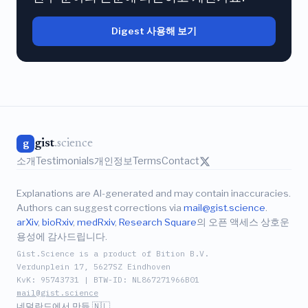
Digest 사용해 보기
gist
.science
g
소개
Testimonials
개인정보
Terms
Contact
Explanations are AI-generated and may contain inaccuracies.
Authors can suggest corrections via
mail@gist.science
.
arXiv
,
bioRxiv
,
medRxiv
,
Research Square
의 오픈 액세스 상호운
용성에 감사드립니다.
Gist.Science is a product of Bition B.V.
Verdunplein 17, 5627SZ Eindhoven
KvK: 95743731 | BTW-ID: NL867271966B01
mail@gist.science
네덜란드에서 만듦 🇳🇱